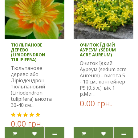
ТЮЛЬПАНОВЕ
ОЧИТОК ЇДКИЙ
ДЕРЕВО
АУРЕУМ (SEDUM
(LIRIODENDRON
ACRE AUREUM)
TULIPIFERA)
Очиток їдкий
Тюльпанове
Ауреум (sedum acre
дерево або
Aureum) - висота 5
Ліріодендрон
- 10 см.; контейнер
тюльпановий
Р9 (0,5 л.); вік 1
(Liriodendron
р.Ми ..
tulipifera) висота
0.00 грн.
30-40 см...
0.00 грн.