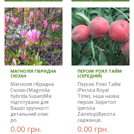
МАГНОЛІЯ ГІБРИДНА
ПЕРСИК РОЯЛ ТАЙМ
СЮЗАН
(СЕРЕДНІЙ)
Магнолія гібридна
Персик Роял Тайм
Сюзан (Magnolia
(Persica Royal
hybrida Susan)Ми
Time), інша назва:
підготували для
персик Заїретоп
Вашої зручності
(persica
детальний опис
Zairetop)Висота
ро..
саджанця..
0.00 грн.
0.00 грн.