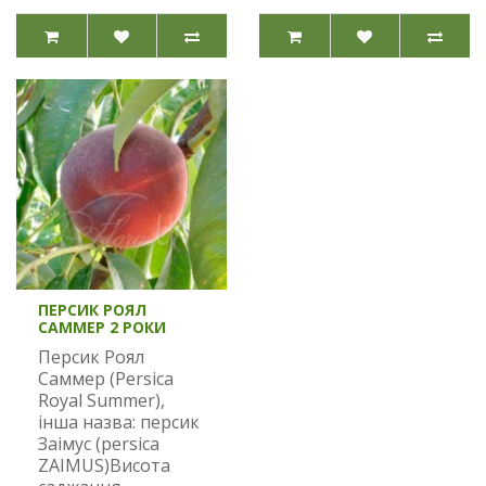
ПЕРСИК РОЯЛ
САММЕР 2 РОКИ
Персик Роял
Саммер (Persica
Royal Summer),
інша назва: персик
Заімус (persica
ZAIMUS)Висота