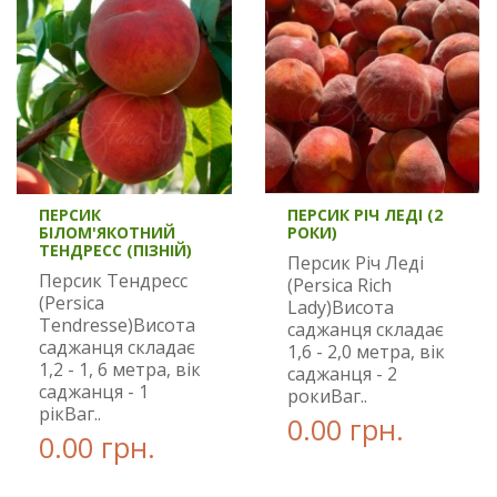
ПЕРСИК
ПЕРСИК РІЧ ЛЕДІ (2
БІЛОМ'ЯКОТНИЙ
РОКИ)
ТЕНДРЕСС (ПІЗНІЙ)
Персик Річ Леді
Персик Тендресс
(Persica Rich
(Persica
Lady)Висота
Tendresse)Висота
саджанця складає
саджанця складає
1,6 - 2,0 метра, вік
1,2 - 1, 6 метра, вік
саджанця - 2
саджанця - 1
рокиВаг..
рікВаг..
0.00 грн.
0.00 грн.