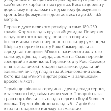
кам'янистих карбонатних грунтах. Висота дерева у
дорослому віці залежить від методу формування
крони, без формування досягає висоти до 3,0 - 3,5
метрів.
Персики дуже великого розміру, а саме 180-230
грамів. Форма плодів кругла яйцевидна. Поверхня
плоду жовтого кольору, повністю покрита
інтенсивним, темно-червоного кольору рум'янцем.
Шкірка у персиків сорту Роял Саммер щільна,
середньої товщини. М'якоть насиченого жовтого
кольору, щільна, тверда, ароматна. Смак персиків
солодкий з кислинкою. Персики сорту Роял Саммер
ціняться за високі товарні показники, ідеальний
зовнішній вигляд плодів і за збалансований смак.
Кісточка від м'якоті відстає разом із залишками
врослої м'якоті.
Термін дозрівання: середина - друга декада серпня,
в залежності від кліматичних умов. Товарність та
транспортабельність плодів персика Royal Summer
висока. Термін зберігання плодів 5 - 7 днів без
втрати товарного вигляду та смакових