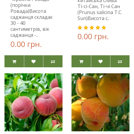
китайська слива
(порічки
Ті-сі-Сан, Ті-чі Сан
Ровада)Висота
(Prunus salicina T.C.
саджанця складає
Sun)Висота с..
30 - 40
сантиметрів, вік
0.00 грн.
саджанця -..
0.00 грн.