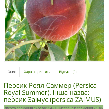
Опис
Характеристики
Відгуків (0)
Персик Роял Саммер (Persica
Royal Summer), інша назва:
персик Заімус (persica ZAIMUS)
Висота саджанця складає
метра, вік саджанця - 1 рік
1,4 - 1,8