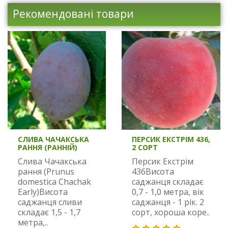
Рекомендовані товари
СЛИВА ЧАЧАКСЬКА
ПЕРСИК ЕКСТРІМ 436,
РАННЯ (РАННІЙ)
2 СОРТ
Слива Чачакська
Персик Екстрім
рання (Prunus
436Висота
domestica Chachak
саджанця складає
Early)Висота
0,7 - 1,0 метра, вік
саджанця сливи
саджанця - 1 рік. 2
складає 1,5 - 1,7
сорт, хороша коре..
метра,..