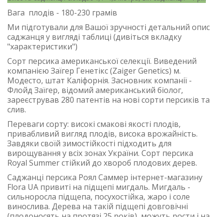
Вага плодів - 180-230 грамів
Ми підготували для Вашої зручності детальний опис
саджанця у вигляді таблиці (дивіться вкладку
"характеристики")
Сорт персика американської селекції. Виведений
компанією Заїгер Генетікс (Zaiger Genetics) м.
Модесто, штат Каліфорнія. Засновник компанії -
Флойд Заїгер, відомий американський біолог,
зареєстрував 280 патентів на нові сорти персиків та
слив.
Переваги сорту: високі смакові якості плодів,
привабливий вигляд плодів, висока врожайність.
Завдяки своїй зимостійкості підходить для
вирощування у всіх зонах України. Сорт персика
Royal Summer стійкий до хвороб плодових дерев.
Саджанці персика Роял Саммер інтернет-магазину
Flora UA привиті на підщепі мигдаль. Мигдаль -
сильноросла підщепа, посухостійка, жаро і соле
винослива. Дерева на такій підщепі довговічні
(плодоносять на протязі 25 років), можуть рости і на