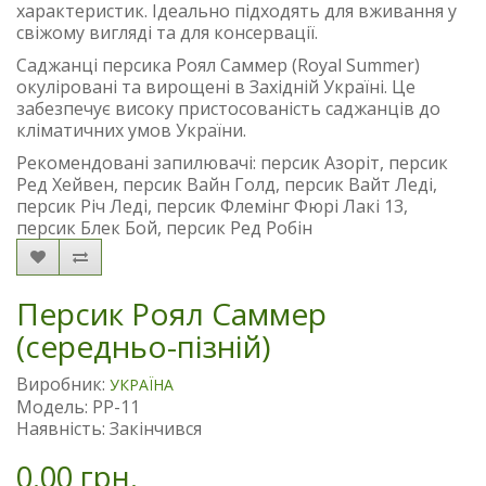
характеристик. Ідеально підходять для вживання у
свіжому вигляді та для консервації.
Саджанці персика Роял Саммер (Royal Summer)
окуліровані та вирощені в Західній Україні. Це
забезпечує високу пристосованість саджанців до
кліматичних умов України.
Рекомендовані запилювачі: персик Азоріт, персик
Ред Хейвен, персик Вайн Голд, персик Вайт Леді,
персик Річ Леді, персик Флемінг Фюрі Лакі 13,
персик Блек Бой, персик Ред Робін
Персик Роял Саммер
(середньо-пізній)
Виробник:
УКРАЇНА
Модель: PP-11
Наявність: Закінчився
0.00 грн.