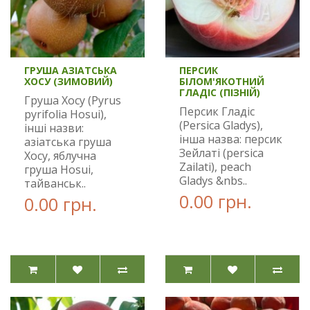
ГРУША АЗІАТСЬКА
ПЕРСИК
ХОСУ (ЗИМОВИЙ)
БІЛОМ'ЯКОТНИЙ
ГЛАДІС (ПІЗНІЙ)
Груша Хосу (Pyrus
Персик Гладіс
pyrifolia Hosui),
(Persica Gladys),
інші назви:
інша назва: персик
азіатська груша
Зейлаті (persica
Хосу, яблучна
Zailati), peach
груша Hosui,
Gladys &nbs..
тайванськ..
0.00 грн.
0.00 грн.