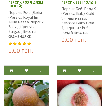
ПЕРСИК РОЯЛ ДЖІМ
ПЕРСИК БЕБІ ГОЛД 9
(ПІЗНІЙ)
Персик Бебі Голд 9
Персик Роял Джім
(Persica Baby Gold
(Persica Royal Jim),
9), інші назви:
інша назва: персик
percoca Baby Gold
Заігаді (persica
9, перкоче Бебі
Zaigadi)Висота
Голд 9Висота..
саджанця ск..
0.00 грн.
0.00 грн.