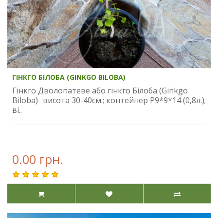
ГІНКГО БІЛОБА (GINKGO BILOBA)
Гінкго Дволопатеве або гінкго Білоба (Ginkgo
Biloba)- висота 30-40см.; контейнер Р9*9*14 (0,8л.);
ві..
0.00 грн.