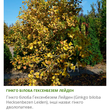
ГІНКГО БІЛОБА ГЕКСЕНБЕЗЕМ ЛЕЙДЕН
Гінкго білоба Гексенбезем Лейден (Ginkgo biloba
Hecksenbezen Leiden), інші назви: гінкго
дволопатеве..