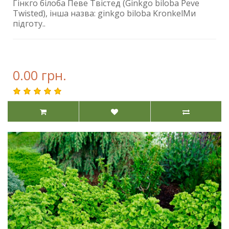
Гінкго білоба Певе Твістед (Ginkgo biloba Peve
Twisted), інша назва: ginkgo biloba KronkelМи
підготу..
0.00 грн.