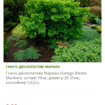
ГІНКГО ДВОЛОПАТЕВЕ МАРІКЕН
Гінкго дволопатеве Марікен (Ginkgo Biloba
Mariken)- штамб 10см.; діаметр 20-25см.;
контейнер С2(2л.)..