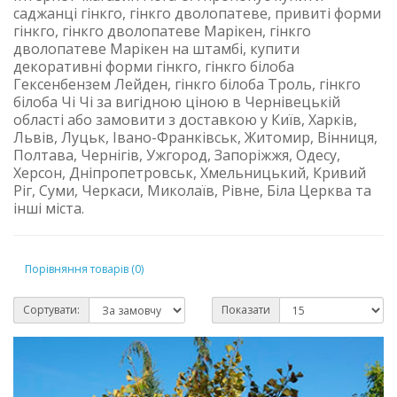
саджанці гінкго, гінкго дволопатеве, привиті форми
гінкго, гінкго дволопатеве Марікен, гінкго
дволопатеве Марікен на штамбі, купити
декоративні форми гінкго, гінкго білоба
Гексенбензем Лейден, гінкго білоба Троль, гінкго
білоба Чі Чі за вигідною ціною в Чернівецькій
області або замовити з доставкою у Київ, Харків,
Львів, Луцьк, Івано-Франківськ, Житомир, Вінниця,
Полтава, Чернігів, Ужгород, Запоріжжя, Одесу,
Херсон, Дніпропетровськ, Хмельницький, Кривий
Ріг, Суми, Черкаси, Миколаїв, Рівне, Біла Церква та
інші міста.
Порівняння товарів (0)
Сортувати:
Показати