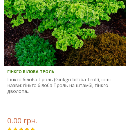
ГІНКГО БІЛОБА ТРОЛЬ
Гінкго білоба Троль (Ginkgo biloba Troll), інші
назви: гінкго білоба Троль на штамбі, гінкго
дволопа..
0.00 грн.