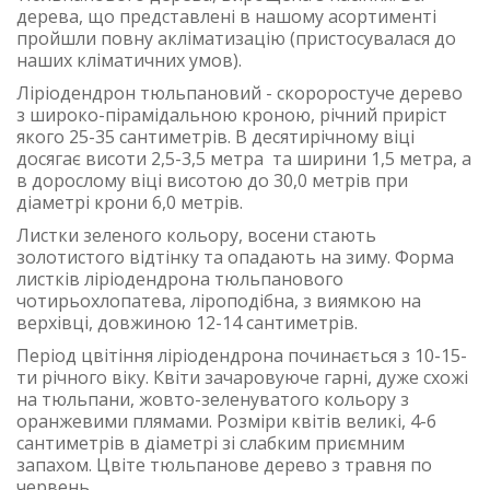
дерева, що представлені в нашому асортименті
пройшли повну акліматизацію (пристосувалася до
наших кліматичних умов).
Ліріодендрон тюльпановий - скороростуче дерево
з широко-пірамідальною кроною, річний приріст
якого 25-35 сантиметрів. В десятирічному віці
досягає висоти 2,5-3,5 метра та ширини 1,5 метра, а
в дорослому віці висотою до 30,0 метрів при
діаметрі крони 6,0 метрів.
Листки зеленого кольору, восени стають
золотистого відтінку та опадають на зиму. Форма
листків ліріодендрона тюльпанового
чотирьохлопатева, ліроподібна, з виямкою на
верхівці, довжиною 12-14 сантиметрів.
Період цвітіння ліріодендрона починається з 10-15-
ти річного віку. Квіти зачаровуюче гарні, дуже схожі
на тюльпани, жовто-зеленуватого кольору з
оранжевими плямами. Розміри квітів великі, 4-6
сантиметрів в діаметрі зі слабким приємним
запахом. Цвіте тюльпанове дерево з травня по
червень.