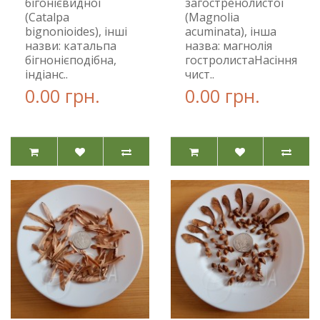
бігонієвидної
загостренолистої
(Catalpa
(Magnolia
bignonioides), інші
acuminata), інша
назви: катальпа
назва: магнолія
бігнонієподібна,
гостролистаНасіння
індіанс..
чист..
0.00 грн.
0.00 грн.