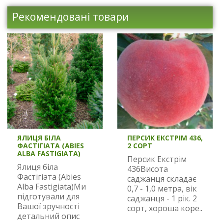
Рекомендовані товари
ЯЛИЦЯ БІЛА
ПЕРСИК ЕКСТРІМ 436,
ФАСТІГІАТА (ABIES
2 СОРТ
ALBA FASTIGIATA)
Персик Екстрім
Ялиця біла
436Висота
Фастігіата (Abies
саджанця складає
Alba Fastigiata)Ми
0,7 - 1,0 метра, вік
підготували для
саджанця - 1 рік. 2
Вашої зручності
сорт, хороша коре..
детальний опис