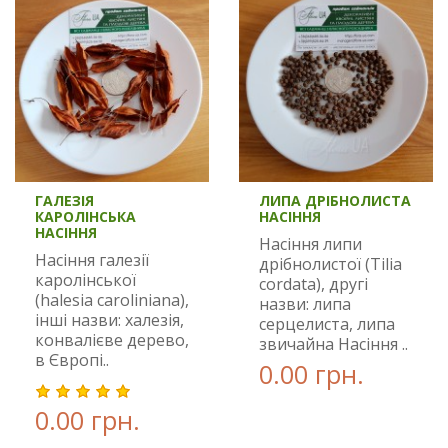
ГАЛЕЗІЯ
ЛИПА ДРІБНОЛИСТА
КАРОЛІНСЬКА
НАСІННЯ
НАСІННЯ
Насіння липи
Насіння галезії
дрібнолистої (Tilia
каролінської
cordata), другі
(halesia caroliniana),
назви: липа
інші назви: халезія,
серцелиста, липа
конвалієве дерево,
звичайна Насіння ..
в Європі..
0.00 грн.
0.00 грн.