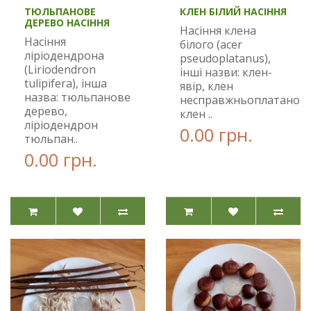
ТЮЛЬПАНОВЕ
КЛЕН БІЛИЙ НАСІННЯ
ДЕРЕВО НАСІННЯ
Насіння клена
Насіння
білого (acer
ліріодендрона
pseudoplatanus),
(Liriodendron
інші назви: клен-
tulipifera), інша
явір, клен
назва: тюльпанове
несправжньоплатанови
дерево,
клен ..
ліріодендрон
0.00 грн.
тюльпан..
0.00 грн.