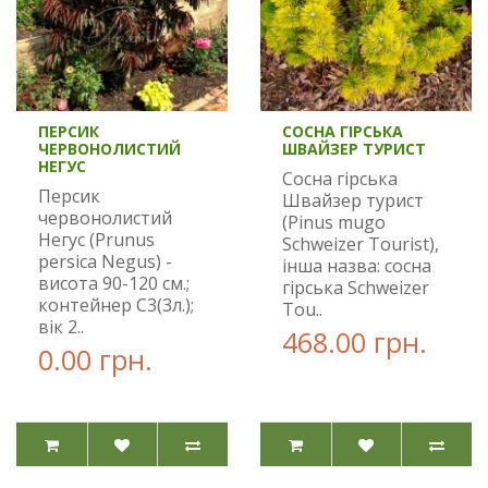
ПЕРСИК
СОСНА ГІРСЬКА
ЧЕРВОНОЛИСТИЙ
ШВАЙЗЕР ТУРИСТ
НЕГУС
Сосна гірська
Персик
Швайзер турист
червонолистий
(Pinus mugo
Негус (Prunus
Schweizer Tourist),
persica Negus) -
інша назва: сосна
висота 90-120 см.;
гірська Schweizer
контейнер С3(3л.);
Tou..
вік 2..
468.00 грн.
0.00 грн.