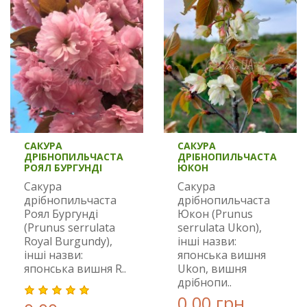
САКУРА
САКУРА
ДРІБНОПИЛЬЧАСТА
ДРІБНОПИЛЬЧАСТА
РОЯЛ БУРГУНДІ
ЮКОН
Сакура
Сакура
дрібнопильчаста
дрібнопильчаста
Роял Бургунді
Юкон (Prunus
(Prunus serrulata
serrulata Ukon),
Royal Вurgundy),
інші назви:
інші назви:
японська вишня
японська вишня R..
Ukon, вишня
дрібнопи..
0.00 грн.