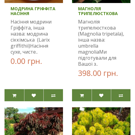
МОДРИНА ГРІФФІТА
МАГНОЛІЯ
НАСІННЯ
ТРИПЕЛЮСТКОВА
Насіння модрини
Магнолія
Гріффіта, інша
трипелюсткова
назва: модрина
(Magnolia tripetala),
сіккімська (Larix
інша назва:
griffithii)Насіння
umbrella
сухе, чисте..
magnoliaМи
підготували для
0.00 грн.
Вашої з..
398.00 грн.