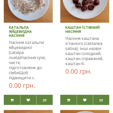
КАТАЛЬПА
КАШТАН ЇСТІВНИЙ
ЯЙЦЕВИДНА
НАСІННЯ
НАСІННЯ
Насіння каштана
Насіння катальпи
їстівного (castanea
яйцевидної
sativa), інші назви:
(catalpa
каштан солодкий,
ovata)Насіння сухе,
каштан справжній,
чисте,
каштан б..
підготовлене до
0.00 грн.
сівбиЩоб
підвищити с..
0.00 грн.