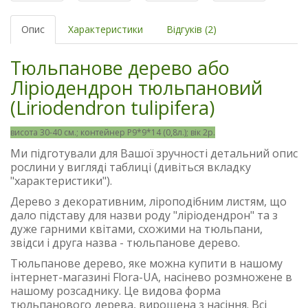
Опис
Характеристики
Відгуків (2)
Тюльпанове дерево або
Ліріодендрон тюльпановий
(Liriodendron tulipifera)
висота 30-40 см.; контейнер Р9*9*14 (0,8л.); вік 2р.
Ми підготували для Вашої зручності детальний опис
рослини у вигляді таблиці (дивіться вкладку
"характеристики").
Дерево з декоративним, ліроподібним листям, що
дало підставу для назви роду "ліріодендрон" та з
дуже гарними квітами, схожими на тюльпани,
звідси і друга назва - тюльпанове дерево.
Тюльпанове дерево, яке можна купити в нашому
інтернет-магазині Flora-UA, насінево розмножене в
нашому розсаднику. Це видова форма
тюльпанового дерева, вирощена з насіння. Всі