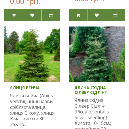
0.00 грн.
ЯЛИЦЯ ВЕЙЧА
ЯЛИНА СХІДНА
СІЛВЕР СІДЛІНГ
Ялиця вейча (Abies
Ялина східна
veitchii), інші назви:
Сілвер Сідлінг
срібляста ялиця,
(Picea orientalis
ялиця Сікоку, ялиця
Silver seedling) -
Віча- висота 30-
висота 10-15см.;
35&nb..