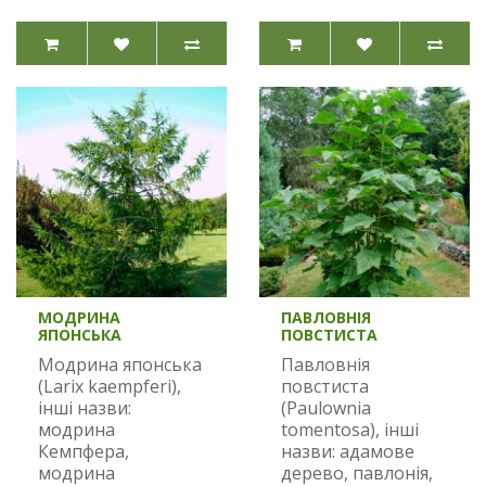
МОДРИНА
ПАВЛОВНІЯ
ЯПОНСЬКА
ПОВСТИСТА
Модрина японська
Павловнія
(Larix kaempferi),
повстиста
інші назви:
(Paulownia
модрина
tomentosa), інші
Кемпфера,
назви: адамове
модрина
дерево, павлонія,