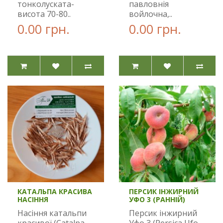
тонколуската-
павловнія
висота 70-80..
войлочна,..
0.00 грн.
0.00 грн.
КАТАЛЬПА КРАСИВА
ПЕРСИК ІНЖИРНИЙ
НАСІННЯ
УФО 3 (РАННІЙ)
Насіння катальпи
Персик інжирний