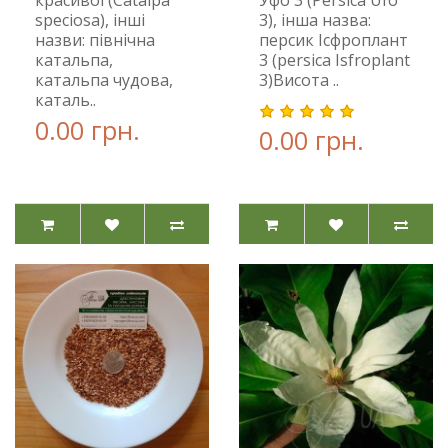
красивої (Catalpa
Уфо 3 (Persica Ufo
speciosa), інші
3), інша назва:
назви: північна
персик Ісфроплант
катальпа,
3 (persica Isfroplant
катальпа чудова,
3)Висота ..
каталь..
0.00 грн.
0.00 грн.