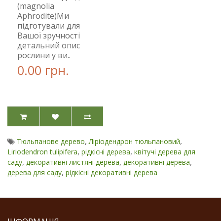
(magnolia
Aphrodite)Ми
підготували для
Вашої зручності
детальний опис
рослини у ви..
0.00 грн.
,
,
Тюльпанове дерево
Ліріодендрон тюльпановий
,
,
Liriodendron tulipifera
рідкісні дерева
квітучі дерева для
,
,
,
саду
декоративні листяні дерева
декоративні дерева
,
дерева для саду
рідкісні декоративні дерева