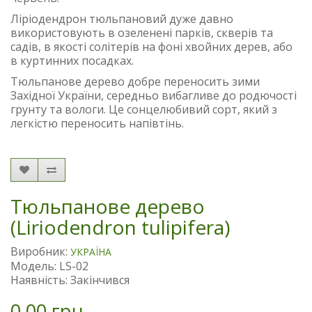
Ліріодендрон тюльпановий дуже давно
використовують в озеленені парків, скверів та
садів, в якості солітерів на фоні хвойних дерев, або
в куртинних посадках.
Тюльпанове дерево добре переносить зими
Західної України, середньо вибагливе до родючості
грунту та вологи. Це сонцелюбивий сорт, який з
легкістю переносить напівтінь.
Тюльпанове дерево
(Liriodendron tulipifera)
Виробник:
УКРАЇНА
Модель: LS-02
Наявність: Закінчився
0.00 грн.