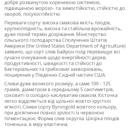
добре розвинутою кореневою системою,
підвищеною морозо- та зимостійкістю, стійкістю до
хвороб, посухостійкістю.
Переваги сорту: висока смакова якість плодів,
крупноплідність, висока та стабільна врожайність,
дуже пізній термін дозрівання. Міністерство
сільського господарства Сполучених Штатів
Америки (the United States Department of Agriculture)
заявило, що сорт слив Байрон голд перевищує всі
сучасні очікування щодо енергійності дерев,
продуктивності, швидкості та стійкості до
бактеріальних та грибкових захворювань,
поширених у Південно-Східній частині США.
Сливи дуже великого розміру, а саме 100 - 125
грамів, діаметром в середньому 5 сантиметрів,
соковиті із солодко-кислуватим смаком. Кісточка
легко відділяється від щільної жовтої хрусткої
м'якоті. Cливи сорту Byrongold жовтого кольору,
при досягненні повної зрілості із червоною
пігментацією. Форма слив округла. Шкірка плодів
тоненька, в міру еластична.