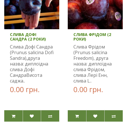
СЛИВА ДОФІ
СЛИВА ФРІДОМ (2
САНДРА (2 РОКИ)
РОКИ)
Слива Дофі Сандра
Слива Фрідом
(Prunus salicina Dofi
(Prunus salicina
Sandra),друга
Freedom), друга
назва: диплоїдна
назва: диплоїдна
слива Дофі
слива Фрідом,
СандраВисота
слива Лері Енн,
саджа..
слива L..
0.00 грн.
0.00 грн.