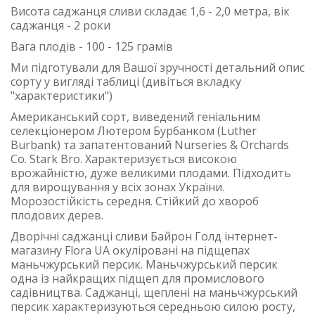
Висота саджанця сливи складає 1,6 - 2,0 метра, вік
саджанця - 2 роки
Вага плодів - 100 - 125 грамів
Ми підготували для Вашої зручності детальний опис
сорту у вигляді таблиці (дивіться вкладку
"характеристики")
Американський сорт, виведений геніальним
селекціонером Лютером Бурбанком (Luther
Burbank) та запатентований Nurseries & Orchards
Co. Stark Bro. Характеризується високою
врожайністю, дуже великими плодами. Підходить
для вирощування у всіх зонах України.
Морозостійкість середня. Стійкий до хвороб
плодових дерев.
Дворічні саджанці сливи Байрон Голд інтернет-
магазину Flora UA окуліровані на підщепах
маньчжурський персик. Маньчжурський персик
одна із найкращих підщеп для промислового
садівництва. Саджанці, щеплені на маньчжурський
персик характеризуються середньою силою росту,