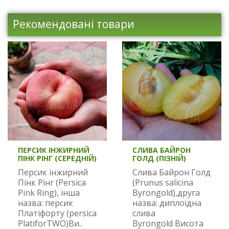
Рекомендовані товари
ПЕРСИК ІНЖИРНИЙ
СЛИВА БАЙРОН
ПІНК РІНГ (СЕРЕДНІЙ)
ГОЛД (ПІЗНІЙ)
Персик інжирний
Слива Байрон Голд
Пінк Рінг (Persica
(Prunus salicina
Pink Ring), інша
Byrongold),друга
назва: персик
назва: диплоїдна
Платіфорту (persica
слива
PlatiforTWO)Ви..
Byrongold Висота