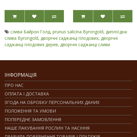
,
,
слива Байрон Голд
prunus salicina Byrongold
диплоїдна
,
,
слива Byrongold
дворічні саджанці плодових
дворічні
,
саджанці плодових дерев
дворічні саджанці сливи
ІНФОРМАЦІЯ
ПРО НАС
ОПЛАТА І ДОСТАВКА
ЗГОДА НА ОБРОБКУ ПЕРСОНАЛЬНИХ ДАНИХ
ПОЛОЖЕННЯ ТА УМОВИ
ПОПЕРЕДНЄ ЗАМОВЛЕННЯ
НАШЕ ПАКУВАННЯ РОСЛИН ТА НАСІННЯ
ПРАВИЛА ПОВЕРНЕННЯ ТОВАРІВ І ПЛАТЕЖІВ