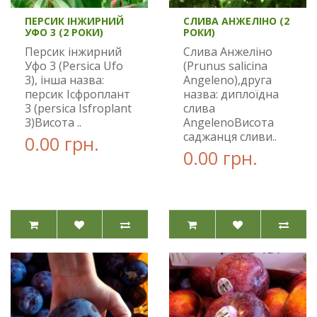
ПЕРСИК ІНЖИРНИЙ
СЛИВА АНЖЕЛІНО (2
УФО 3 (2 РОКИ)
РОКИ)
Персик інжирний
Слива Анжеліно
Уфо 3 (Persica Ufo
(Prunus salicina
3), інша назва:
Angeleno),друга
персик Ісфроплант
назва: диплоїдна
3 (persica Isfroplant
слива
3)Висота ..
AngelenoВисота
саджанця сливи..
0.00 грн.
0.00 грн.