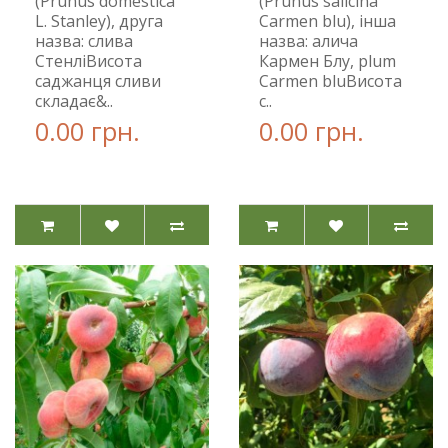
(Prunus domestica
(Prunus salicina
L. Stanley), друга
Carmen blu), інша
назва: слива
назва: алича
СтенліВисота
Кармен Блу, plum
саджанця сливи
Carmen bluВисота
складає&..
с..
0.00 грн.
0.00 грн.