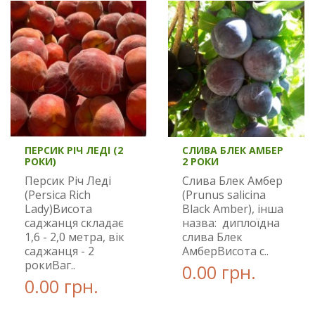
ПЕРСИК РІЧ ЛЕДІ (2
СЛИВА БЛЕК АМБЕР
РОКИ)
2 РОКИ
Персик Річ Леді
Слива Блек Амбер
(Persica Rich
(Prunus salicina
Lady)Висота
Black Amber), інша
саджанця складає
назва: диплоїдна
1,6 - 2,0 метра, вік
слива Блек
саджанця - 2
АмберВисота с..
рокиВаг..
0.00 грн.
0.00 грн.