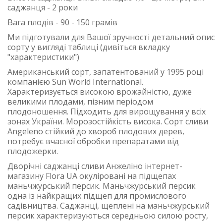
саджанця - 2 роки
Вага плодів - 90 - 150 грамів
Ми підготували для Вашої зручності детальний опис
сорту у вигляді таблиці (дивіться вкладку
"характеристики")
Американський сорт, запатентований у 1995 році
компанією Sun World International.
Характеризується високою врожайністю, дуже
великими плодами, пізним періодом
плодоношення. Підходить для вирощування у всіх
зонах України. Морозостійкість висока. Сорт сливи
Angeleno стійкий до хвороб плодових дерев,
потребує вчасної обробки препаратами від
плодожерки.
Дворічні саджанці сливи Анжеліно інтернет-
магазину Flora UA окуліровані на підщепах
маньчжурський персик. Маньчжурський персик
одна із найкращих підщеп для промислового
садівництва. Саджанці, щеплені на маньчжурський
персик характеризуються середньою силою росту,