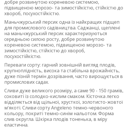
добре розвинутою кореневою системою,
підвищеною морозо- та зимостійкістю, стійкістю до
хвороб, посухостійкістю.
Маньчжурський персик одна із найкращих підщеп
для промислового садівництва. Саджанці, щеплені
на маньчжурський персик характеризуються
середньою силою росту, добре розвинутою
кореневою системою, підвищеною морозо- та
зимостійкістю, стійкістю до хвороб,
посухостійкістю.
Переваги сорту: гарний зовнішній вигляд плодів,
крупноплідність, висока та стабільна врожайність,
дуже пізній термін дозрівання, часто вирощується в
промислових садах.
Сливи дуже великого розміру, а саме 90 - 150 грамів,
соковиті із солодко-кислим смаком. Кісточка легко
відділяється від щільної, хрусткої, золотисто-жовтої
м'якоті. Cливи сорту Angeleno темно-червоного
кольору, покриті темно-синім нальотом. Форма
слив округла. Шкірка плодів тоненька, в міру
еластична.