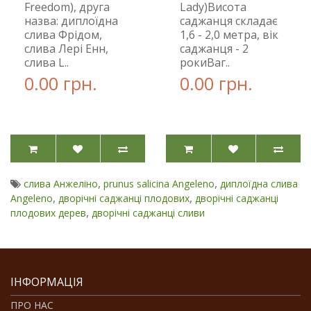
Freedom), друга
Lady)Висота
назва: диплоїдна
саджанця складає
слива Фрідом,
1,6 - 2,0 метра, вік
слива Лері Енн,
саджанця - 2
слива L..
рокиВаг..
0.00 грн.
0.00 грн.
,
,
слива Анжеліно
prunus salicina Angeleno
диплоїдна слива
,
,
Angeleno
дворічні саджанці плодових
дворічні саджанці
,
плодових дерев
дворічні саджанці сливи
ІНФОРМАЦІЯ
ПРО НАС