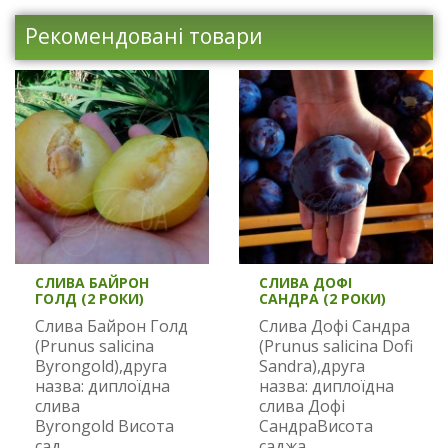
Рекомендовані товари
СЛИВА БАЙРОН
СЛИВА ДОФІ
ГОЛД (2 РОКИ)
САНДРА (2 РОКИ)
Слива Байрон Голд
Слива Дофі Сандра
(Prunus salicina
(Prunus salicina Dofi
Byrongold),друга
Sandra),друга
назва: диплоїдна
назва: диплоїдна
слива
слива Дофі
Byrongold Висота
СандраВисота
сад..
саджа..