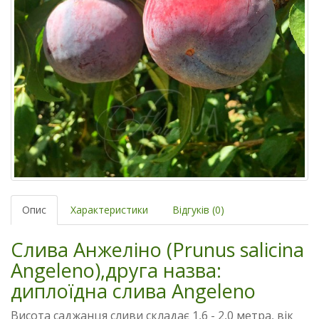
Опис
Характеристики
Відгуків (0)
Слива Анжеліно (Prunus salicina
Angeleno),друга назва:
диплоїдна слива Angeleno
Висота саджанця сливи складає 1,6 - 2,0 метра, вік