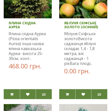
ЯЛИНА СХІДНА
ЯБЛУНЯ СКІФСЬКЕ
АУРЕА
ЗОЛОТО (ОСІННІЙ)
Ялина східна Ауреа
Яблуня Скіфське
(Picea orientalis
золотоВисота
Aurea) інша назва:
саджанця яблуні
ялина кавказька
складає 1,4 - 1,8
Ауреа- висота 25-
метра, вік
30см.; конт..
саджанця - 1
рікВага плоді..
468.00 грн.
0.00 грн.