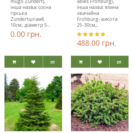
mugo Zundert),
abies Frohburg),
інша назва: сосна
інша назва: ялина
гірська
звичайна
Zundertштамб
Frohburg- висота
10см.; діаметр 5-..
25-30см.;..
0.00 грн.
488.00 грн.