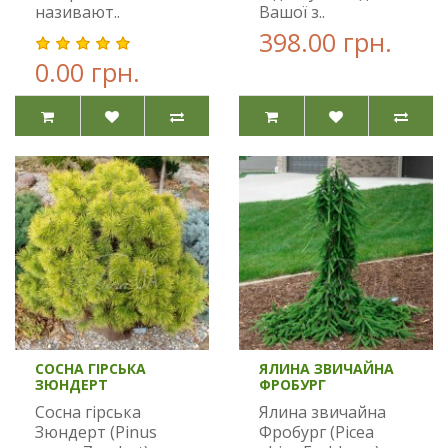
називают..
Вашої з..
398.00 грн.
0.00 грн.
СОСНА ГІРСЬКА
ЯЛИНА ЗВИЧАЙНА
ЗЮНДЕРТ
ФРОБУРГ
Сосна гірська
Ялина звичайна
Зюндерт (Pinus
Фробург (Picea