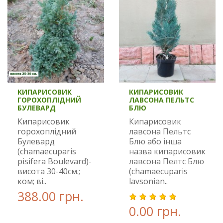
КИПАРИСОВИК
КИПАРИСОВИК
ГОРОХОПЛІДНИЙ
ЛАВСОНА ПЕЛЬТС
БУЛЕВАРД
БЛЮ
Кипарисовик
Кипарисовик
горохоплідний
лавсона Пельтс
Булевард
Блю або інша
(chamaecuparis
назва кипарисовик
pisifera Boulevard)-
лавсона Пелтс Блю
висота 30-40см.;
(chamaecuparis
ком; ві..
lavsonian..
388.00 грн.
0.00 грн.