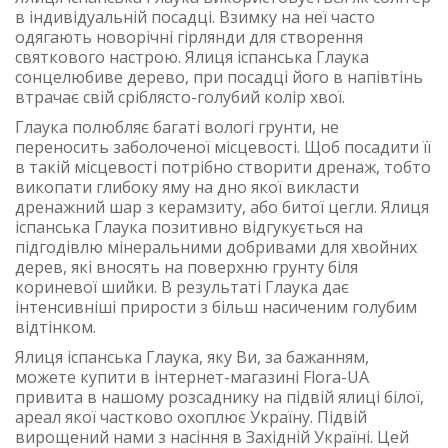
в індивідуальній посадці. Взимку на неї часто
одягають новорічні гірлянди для створення
святкового настрою. Ялиця іспанська Глаука
сонцелюбиве дерево, при посадці його в напівтінь
втрачає свій сріблясто-голубий колір хвої.
Глаука полюбляє багаті вологі грунти, не
переносить заболоченої місцевості. Щоб посадити її
в такій місцевості потрібно створити дренаж, тобто
викопати глибоку яму на дно якої викласти
дренажний шар з керамзиту, або битої цегли. Ялиця
іспанська Глаука позитивно відгукується на
підгодівлю мінеральними добривами для хвойних
дерев, які вносять на поверхню грунту біля
кориневої шийки. В результаті Глаука дає
інтенсивніші прирости з більш насиченим голубим
відтінком.
Ялиця іспанська Глаука, яку Ви, за бажанням,
можете купити в інтернет-магазині Flora-UA
привита в нашому розсаднику на підвій ялиці білої,
ареал якої частково охоплює Україну. Підвій
вирощений нами з насіння в Західній Україні. Цей