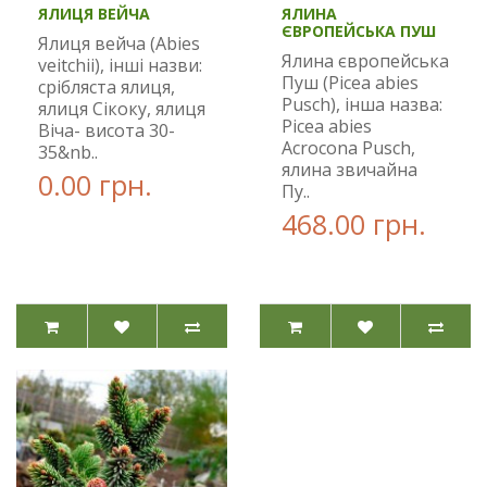
ЯЛИЦЯ ВЕЙЧА
ЯЛИНА
ЄВРОПЕЙСЬКА ПУШ
Ялиця вейча (Abies
Ялина європейська
veitchii), інші назви:
Пуш (Picea abies
срібляста ялиця,
Pusch), інша назва:
ялиця Сікоку, ялиця
Picea abies
Віча- висота 30-
Acrocona Pusch,
35&nb..
ялина звичайна
0.00 грн.
Пу..
468.00 грн.