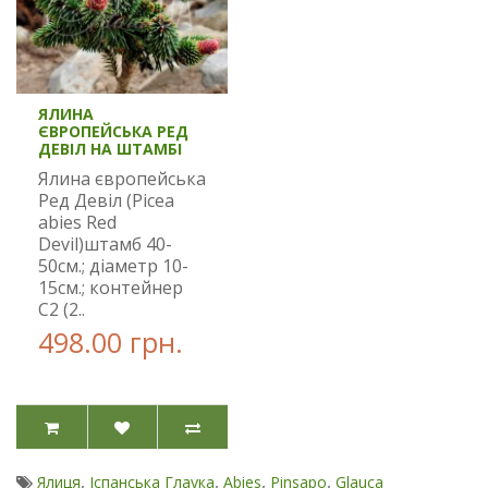
ЯЛИНА
ЄВРОПЕЙСЬКА РЕД
ДЕВІЛ НА ШТАМБІ
Ялина європейська
Ред Девіл (Picea
abies Red
Devil)штамб 40-
50см.; діаметр 10-
15см.; контейнер
С2 (2..
498.00 грн.
,
,
,
,
Ялиця
Іспанська Глаука
Abies
Pinsapo
Glauca