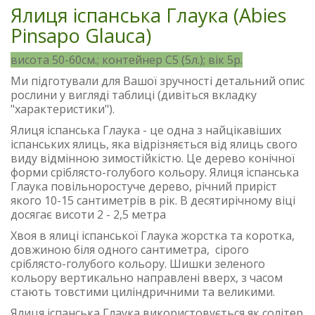
Ялиця іспанська Глаука (Abies
Pinsapo Glauca)
висота 50-60см.; контейнер С5 (5л.); вік 5р.
Ми підготували для Вашої зручності детальний опис
рослини у вигляді таблиці (дивіться вкладку
"характеристики").
Ялиця іспанська Глаука - це одна з найцікавіших
іспанських ялиць, яка відрізняється від ялиць свого
виду відмінною зимостійкістю. Це дерево конічної
форми сріблясто-голубого кольору. Ялиця іспанська
Глаука повільноростуче дерево, річний приріст
якого 10-15 сантиметрів в рік. В десятирічному віці
досягає висоти 2 - 2,5 метра
Хвоя в ялиці іспанської Глаука жорстка та коротка,
довжиною біля одного сантиметра, сірого
сріблясто-голубого кольору. Шишки зеленого
кольору вертикально направлені вверх, з часом
стають товстими циліндричними та великими.
Ялиця іспанська Глаука використовується як солітер