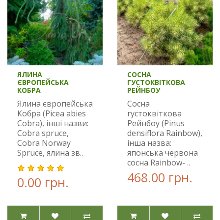
ЯЛИНА
СОСНА
ЄВРОПЕЙСЬКА
ГУСТОКВІТКОВА
КОБРА
РЕЙНБОУ
Ялина європейська
Сосна
Кобра (Picea abies
густоквіткова
Cobra), інші назви:
Рейнбоу (Pinus
Cobra spruce,
densiflora Rainbow),
Cobra Norway
інша назва:
Spruce, ялина зв..
японська червона
сосна Rainbow- ..
468.00 грн.
0.00 грн.