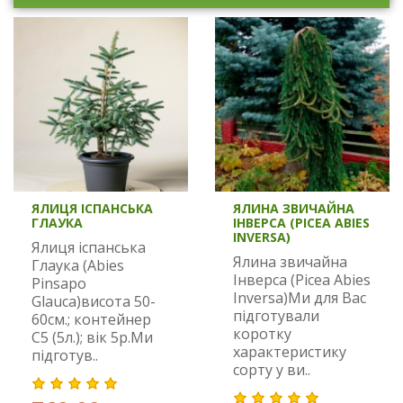
ЯЛИЦЯ ІСПАНСЬКА
ЯЛИНА ЗВИЧАЙНА
ГЛАУКА
ІНВЕРСА (PICEA ABIES
INVERSA)
Ялиця іспанська
Ялина звичайна
Глаука (Abies
Інверса (Picea Abies
Pinsapo
Inversa)Ми для Вас
Glauca)висота 50-
підготували
60см.; контейнер
коротку
С5 (5л.); вік 5р.Ми
характеристику
підготув..
сорту у ви..