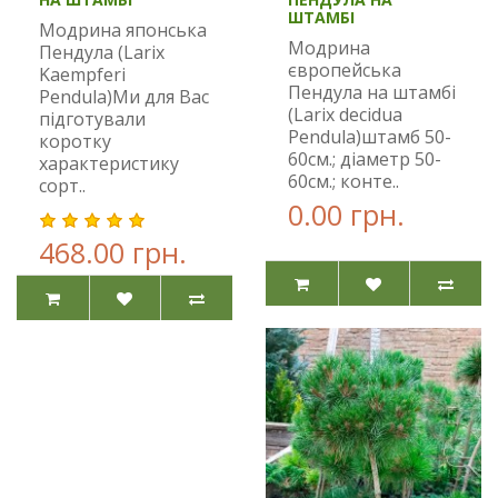
ШТАМБІ
Модрина японська
Модрина
Пендула (Larix
європейська
Kaempferi
Пендула на штамбі
Pendula)Ми для Вас
(Larix decidua
підготували
Pendula)штамб 50-
коротку
60см.; діаметр 50-
характеристику
60см.; конте..
сорт..
0.00 грн.
468.00 грн.