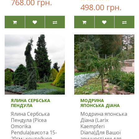
768.00 грн.
498.00 грн.
ЯЛИНА СЕРБСЬКА
МОДРИНА
ПЕНДУЛА
ЯПОНСЬКА ДІАНА
Ялина Сербська
Модрина японська
Пендула (Picea
Діана (Larix
Omorika
Kaempferi
Pendula)висота 15-
Diana)Для Вашої
20см.; контейнер
зручності ми для