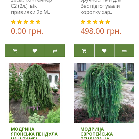
С2 (2л.); вік
Вас підготували
прививки 2р.М..
коротку хар..
0.00 грн.
498.00 грн.
МОДРИНА
МОДРИНА
ЯПОНСЬКА ПЕНДУЛА
ЄВРОПЕЙСЬКА
НА ШТАМБІ
ПЕНДУЛА НА