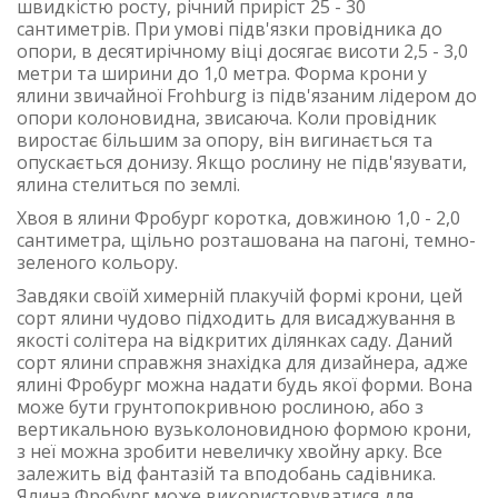
швидкістю росту, річний приріст 25 - 30
сантиметрів. При умові підв'язки провідника до
опори, в десятирічному віці досягає висоти 2,5 - 3,0
метри та ширини до 1,0 метра. Форма крони у
ялини звичайної Frohburg із підв'язаним лідером до
опори колоновидна, звисаюча. Коли провідник
виростає більшим за опору, він вигинається та
опускається донизу. Якщо рослину не підв'язувати,
ялина стелиться по землі.
Хвоя в ялини Фробург коротка, довжиною 1,0 - 2,0
сантиметра, щільно розташована на пагоні, темно-
зеленого кольору.
Завдяки своїй химерній плакучій формі крони, цей
сорт ялини чудово підходить для висаджування в
якості солітера на відкритих ділянках саду. Даний
сорт ялини справжня знахідка для дизайнера, адже
ялині Фробург можна надати будь якої форми. Вона
може бути грунтопокривною рослиною, або з
вертикальною вузьколоновидною формою крони,
з неї можна зробити невеличку хвойну арку. Все
залежить від фантазій та вподобань садівника.
Ялина Фробург може використовуватися для