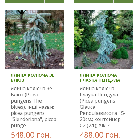
ЯЛИНА КОЛЮЧА ЗЕ
ЯЛИНА КОЛЮЧА
БЛЮЗ
ГЛАУКА ПЕНДУЛА
Ялина колюча Зе
Ялина колюча
Блюз (Picea
Глаука Пендула
pungens The
(Picea pungens
blues), інші назви:
Glauca
picea pungens
Pendula)висота 15-
"Slenderiana", picea
20см.; контейнер
punge..
С2 (2л.); вік 2..
548.00 грн.
488.00 грн.