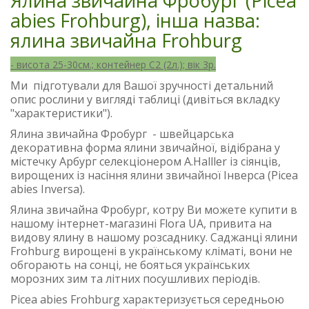
Ялина звичайна Фробург (Picea
abies Frohburg), інша назва:
ялина звичайна Frohburg
- висота 25-30
см.; контейнер С2 (2л.); вік 3р.
Ми підготували для Вашої зручності детальний
опис рослини у вигляді таблиці (дивіться вкладку
"характеристики").
Ялина звичайна Фробург - швейцарська
декоративна форма ялини звичайної, відібрана у
містечку Арбург селекціонером A.Halller із сіянців,
вирощених із насіння ялини звичайної Інверса (Picea
abies Inversa).
Ялина звичайна Фробург, котру Ви можете купити в
нашому інтернет-магазині Flora UA, привита на
видову ялину в нашому розсаднику. Саджанці ялини
Frohburg вирощені в українському кліматі, вони не
обгорають на сонці, не бояться українських
морозних зим та літних посушливих періодів.
Picea abies Frohburg характеризується середньою