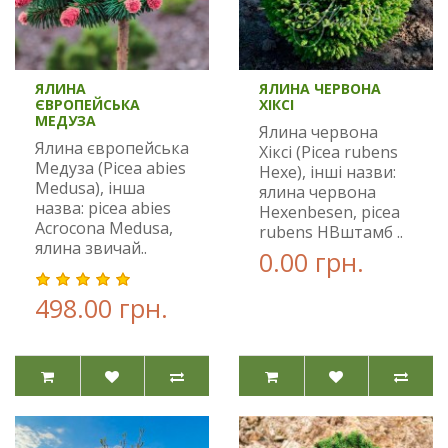
ЯЛИНА
ЯЛИНА ЧЕРВОНА
ЄВРОПЕЙСЬКА
ХІКСІ
МЕДУЗА
Ялина червона
Ялина європейська
Хіксі (Picea rubens
Медуза (Picea abies
Hexe), інші назви:
Medusa), інша
ялина червона
назва: picea abies
Hexenbesen, picea
Acrocona Medusa,
rubens HBштамб ..
ялина звичай..
0.00 грн.
498.00 грн.