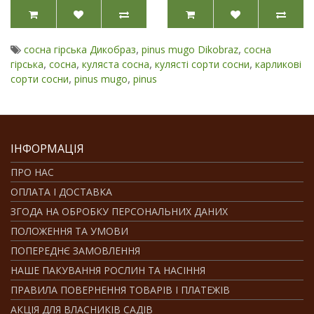
,
,
сосна гірська Дикобраз
pinus mugo Dikobraz
сосна
,
,
,
,
гірська
сосна
куляста сосна
кулясті сорти сосни
карликові
,
,
сорти сосни
pinus mugo
pinus
ІНФОРМАЦІЯ
ПРО НАС
ОПЛАТА І ДОСТАВКА
ЗГОДА НА ОБРОБКУ ПЕРСОНАЛЬНИХ ДАНИХ
ПОЛОЖЕННЯ ТА УМОВИ
ПОПЕРЕДНЄ ЗАМОВЛЕННЯ
НАШЕ ПАКУВАННЯ РОСЛИН ТА НАСІННЯ
ПРАВИЛА ПОВЕРНЕННЯ ТОВАРІВ І ПЛАТЕЖІВ
АКЦІЯ ДЛЯ ВЛАСНИКІВ САДІВ