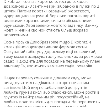
Dikobraz - сосна з короткою, гострою, хвоєю,
довжиною 2 -3 сантиметри, зібраною в пучки по 2
штуки. Пагони короткі, середньої жорсткості,
чудернацько закручені. Верхівки пагонів вкриті
великими коричневими, сильно обсмоленими
бруньками. Хвоя зелено-жовтого відтінку. Взимку
жовті кінчики хвоїнок стають більш яскраво
вираженими.
Сосна гірська Дикобраз (pine mugo Dikobraz) є
колекційною декоративною формою сосни.
Очікуваний габістус у дорослому віці не великий,
тому може висаджуватися у маленьких за розміром
садах. Підходить для посадки на передньому плані
альпінаріїв, японських кам'яних садів, рокаріїв.
Надає перевагу сонячним ділянкам саду, може
висаджуватися на ділянках із короткочасним
затінком. Цей вид не вибагливий до грунтів,
любить грунти кислі або слабо-кислі, може рости в
грунтах із нейтральним ph, посухостійкий, не
любить вологих місць для посадки. Не переносить
заболоченої місцевості, для посадки в такій