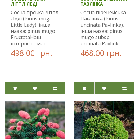
ЛІТТЛ ЛЕДІ
ПАВЛІНКА
Сосна гірська Літтл
Сосна піренейська
Леді (Pinus mugo
Павлінка (Pinus
Little Lady), інша
uncinata Pavlinka),
назва: pinus mugo
інша назва: pinus
FructataНаш
mugo subsp.
інтернет - маг..
uncinata Pavlink..
498.00 грн.
468.00 грн.