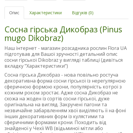
Опис
Характеристики
Відгуків (0)
Сосна гірська Дикобраз (Pinus
mugo Dikobraz)
Наш інтернет - магазин розсадника рослин Flora UA
підготував для Вашої зручності детальний опис
сосни гірської Dikobraz у вигляді таблиці (дивіться
вкладку "Характеристики")
Сосна гірська Дикобраз - нова повільно ростуча
декоративна форма сосни гірської із нерегулярною
сферичною формою крони, популярність котрої з
кожним роком зростає. Адже сосна Дикобраз не
схожа на жоден із сортів сосни гірської, дуже
оригінальна на вигляд. Закручені пагони та
незвичайне забарвленням хвої виділяють її на фоні
інших декоративних форм із кулястими та
сферичними формами крони. Походить від
знайденої у Чехії WB (відьминої мітли або