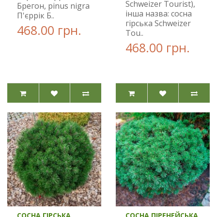
Schweizer Tourist),
Брегон, pinus nigra
інша назва: сосна
П'єррік Б..
гірська Schweizer
468.00 грн.
Tou..
468.00 грн.
СОСНА ГІРСЬКА
СОСНА ПІРЕНЕЙСЬКА