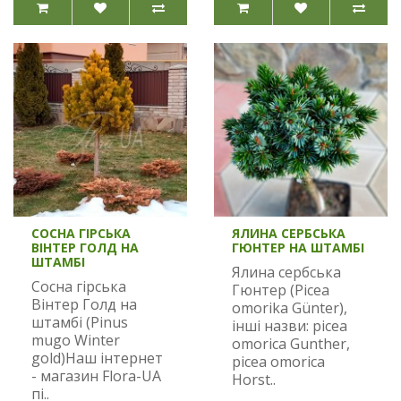
СОСНА ГІРСЬКА
ЯЛИНА СЕРБСЬКА
ВІНТЕР ГОЛД НА
ГЮНТЕР НА ШТАМБІ
ШТАМБІ
Ялина сербська
Сосна гірська
Гюнтер (Picea
Вінтер Голд на
omorika Günter),
штамбі (Pinus
інші назви: picea
mugo Winter
omorica Gunther,
gold)Наш інтернет
picea omorica
- магазин Flora-UA
Horst..
пі..