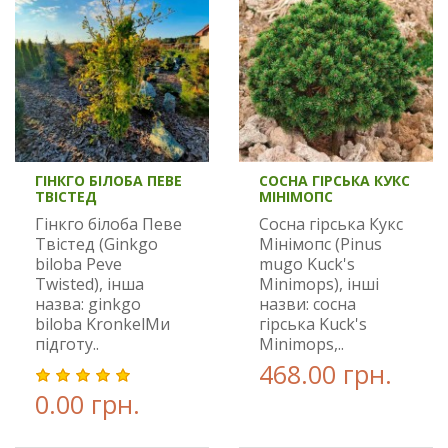
ГІНКГО БІЛОБА ПЕВЕ
СОСНА ГІРСЬКА КУКС
ТВІСТЕД
МІНІМОПС
Гінкго білоба Певе
Сосна гірська Кукс
Твістед (Ginkgo
Мінімопс (Pinus
biloba Peve
mugo Kuck's
Twisted), інша
Minimops), інші
назва: ginkgo
назви: сосна
biloba KronkelМи
гірська Kuck's
підготу..
Minimops,..
468.00 грн.
0.00 грн.