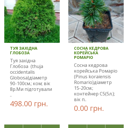
ТУЯ ЗАХІДНА
СОСНА КЕДРОВА
ГЛОБОЗА
КОРЕЙСЬКА
РОМАРІО
Туя західна
Сосна кедрова
Глобоза (thuja
корейська Ромаріо
occidentalis
(Pinus koraiensis
Globosa)діаметр
Romario)діаметр
90-100см.; ком; вік
15-20см.;
8р.Ми підготували
контейнер С5(5л.);
..
вік п..
498.00 грн.
0.00 грн.