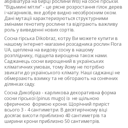
абрівіатура на бирці рослини WB) на сосні гірській.
"Відьмині мітли" - це рясне розростання гілок дерев
і чагарників, яке добре видно неозброєним оком.
Дані мутації характеризуються структурними
змінами генотипу рослини та відіграють важливу
роль у виведенні нових сортів.
Сосна гірська Dikobraz, котру Ви можете купити в
нашому інтернет-магазині розсадника рослин Flora
UA, щеплена на видову сосну в нашому
розпліднику, підщепа вирощена також нами.
Саджанець сосни вирощений в українських
кліматичних умовах, тому йому не потрібно
звикати до українського клімату. Наші саджанці не
обмерзають взимку та не обгорають на сонячних
ділянках саду.
Сосна Дикобраз - карликова декоративна форма
сосни гірської (pinus mugo) із не щільною
сферичною формою крони. Щорічний приріст
всього 3 - 4 сантиметри. В десятирічному віці
досягає висоти приблизно 40 сантиметрів та
ширини крони приблизно 50 сантиметрів.