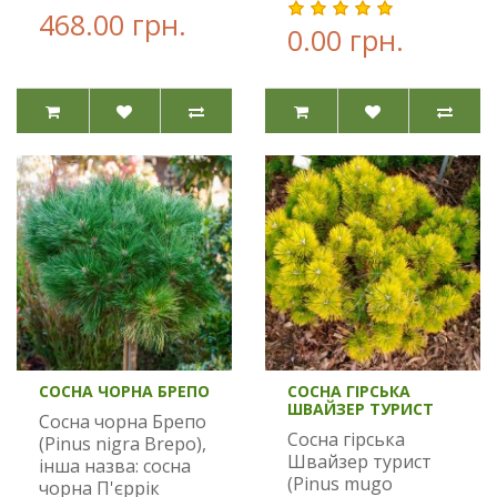
468.00 грн.
0.00 грн.
СОСНА ЧОРНА БРЕПО
СОСНА ГІРСЬКА
ШВАЙЗЕР ТУРИСТ
Сосна чорна Брепо
Сосна гірська
(Pinus nigra Brepo),
Швайзер турист
інша назва: сосна
(Pinus mugo
чорна П'єррік