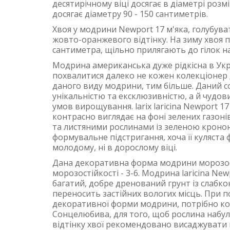
десятирічному віці досягає в діаметрі розм
досягає діаметру 90 - 150 сантиметрів.
Хвоя у модрини Newport 17 м'яка, голубува
жовто-оранжевого відтінку. На зиму хвоя п
сантиметра, щільно прилягають до гілок н
Модрина американська дуже рідкісна в Укр
похвалитися далеко не кожен колекціоне
даного виду модрини, тим більше. Даний 
унікальністю та ексклюзивністю, а й чудо
умов вирощування. larix laricina Newport 17
контрасно виглядає на фоні зелених газон
та листяними рослинами із зеленою кроно
формувальне підстригання, хоча її куляста
молодому, ні в дорослому віці.
Дана декоративна форма модрини морозості
морозостійкості - 3-6. Модрина laricina Ne
багатий, добре дренований грунт із слабк
переносить застійних вологих місць. При по
декоративної форми модрини, потрібно ко
Сонцелюбива, для того, щоб рослина набула
відтінку хвої рекомендовано висаджувати н