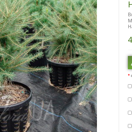
В
М
Н
4