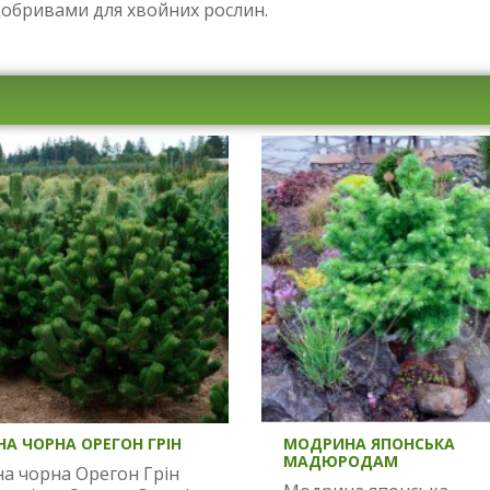
добривами для хвойних рослин.
НА ЧОРНА ОРЕГОН ГРІН
МОДРИНА ЯПОНСЬКА
МАДЮРОДАМ
на чорна Орегон Грін