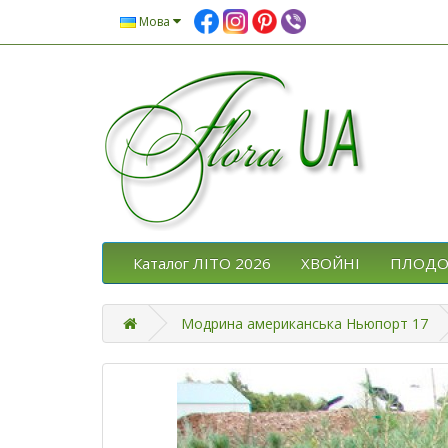
Мова
Каталог ЛІТО 2026
ХВОЙНІ
ПЛОДО
Модрина американська Ньюпорт 17