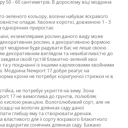
іру 50 - 60 сантиметрів. В дорослому віці модрина
то-зеленого кольору, восени набуває яскравого
овністю опадає. Хвоїнки короткі, довжиною 1 - 3
а однорічних приростах.
аїні, екземплярами рослин даного виду може
р декоративних рослин, а декоративною формою
сорт модрини буде радувати Вас не лише своєю
вим декоративним виглядом та невибагливістю до
 завдяки своїй густій блакитно-зеленій хвої
ів та у поєднанні із іншими карликовими хвойними
ю. Модрина Newport 17 добре реагує на
 форма крони не потребує коригуючої стрижки ні в
йка, не потребує укриття на зиму. Зона
wport 17 не вимоглива до грунтів, полюбляє
ою кислою реакцією. Вологолюбивий сорт, але не
садці на вологих ділянках саду даної
пати глибшу яму та створювати дренаж.
 властивого для її сорту яскравого блакитного
а відкритих сонячних ділянках саду. Бажано