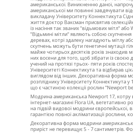
американської. Виникненню даної, напроч
американської ми повинні завдячувати від
викладачу Університету Коннектикута Сідні
життя доктор Ваксман присвятив селекційн
із насіння так званих "відьмових мітл" або W
"Відьмині мітли" являють собою скупчення
деревах, котрі здалеку нагадують мітлу а
скупчень можуть бути генетичні мутації гіл
майже чотирьох десятків років знаходив мі
них восени для того, щоб зібрати із своєю
учений на протязі трьох- пяти років спост
Університеті Коннектикута та відбирав ціка
виглядом від інших. Декоративна форма мо
розпліднику Університету Коннектикута у 1
що є частиною колекції рослин "Newport be
Модрина американська Newport 17, котру в
інтернет-магазині Flora UA, вегетативно 
на підвій видової модрини європейської, 
гарантією повної акліматизації рослини, ко
Декоративна форма модрини американсько
приріст не перевищує 5 - 7 сантиметрів. Ф