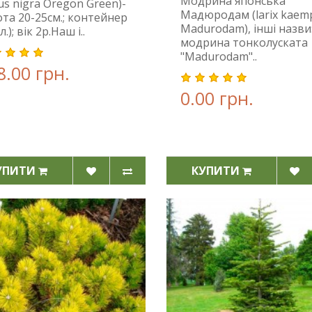
Модрина японська
us nigra Oregon Green)-
Мадюродам (larix kaemp
та 20-25см.; контейнер
Madurodam), інші назви
л.); вік 2р.Наш і..
модрина тонколуската
"Madurodam"..
8.00 грн.
0.00 грн.
УПИТИ
КУПИТИ