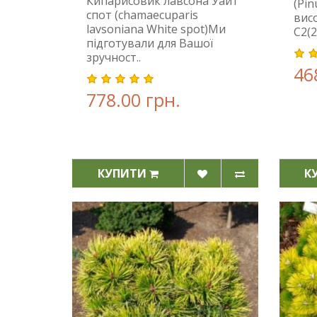
Кипарисовик лавсона Уайт
(Pin
спот (chamaecuparis
висо
lavsoniana White spot)Ми
С2(2
підготували для Вашої
зручност..
46
778.00 грн.
КУПИТИ
К