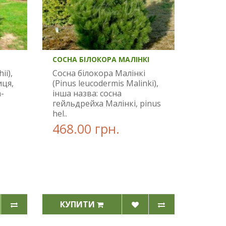
СОСНА БІЛОКОРА МАЛІНКІ
ii),
Сосна білокора Малінкі
иця,
(Pinus leucodermis Malinki),
а-
інша назва: сосна
гейльдрейха Малінкі, pinus
hel..
468.00 грн.
КУПИТИ