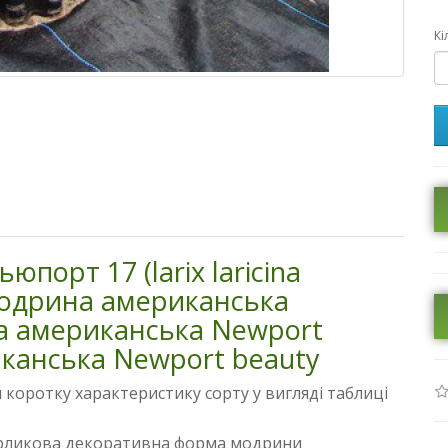
Кі
орт 17 (larix laricina
 модрина американська
а американська Newport
иканська Newport beauty
и коротку характеристику сорту у вигляді таблиці
рликова декоративна форма модрини