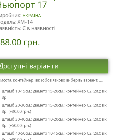
Ньюпорт 17
иробник:
УКРАЇНА
одель: XM-14
аявність: Є в наявності
88.00 грн.
Доступні варіанти
висота, контейнер, вік (обов'язково виберіть варіант) ....
штамб 10-15cм.; діаметр 15-20см.; контейнер С2 (2л.); вік
3р.
штамб 20-30см.; діаметр 15-20см.; контейнер С2 (2л.); вік
3р. (+30.00 грн.)
штамб 30-40см.; діаметр 10-20см.; контейнер С2 (2л.); вік
3р. (+50.00 грн.)
штамб 40-50см.; діаметр 10-15см.; контейнер С2 (2л.); вік
3р. (+80.00 грн.)