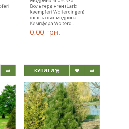
Модрина японська
feri
Вольтердінген (Larix
:
kaempferi Wolterdingen),
інші назви: модрина
Кемпфера Wolterdi..
0.00 грн.
КУПИТИ