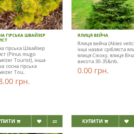
НА ГІРСЬКА ШВАЙЗЕР
ЯЛИЦЯ ВЕЙЧА
ИСТ
Ялиця вейча (Abies veitch
на гірська Швайзер
інші назви: срібляста ял
ист (Pinus mugo
ялиця Сікоку, ялиця Віч
eizer Tourist), інша
висота 30-35&nb..
а: сосна гірська
0.00 грн.
eizer Tou..
8.00 грн.
УПИТИ
КУПИТИ