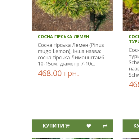
СОСНА ГІРСЬКА ЛЕМЕН
СОС
ТУР
Сосна гірська Лемен (Pinus
Сос
mugo Lemon), інша назва:
тур
сосна гірська Лимонштамб
Schw
10-15см.; діаметр 7-10с..
назв
468.00 грн.
Schw
46
КУПИТИ
К