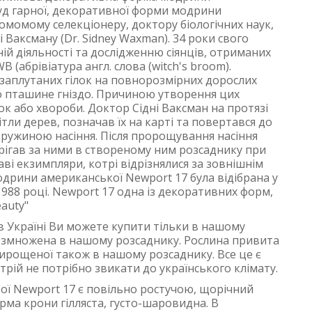
уд гарної, декоративної форми модрини
омомому селекціонеру, доктору біологічних наук,
 Ваксману (Dr. Sidney Waxman). 34 роки свого
ій діяльності та дослідженню сіянців, отриманих
B (абрівіатура англ. слова (witch's broom).
 заплутаних гілок на повнорозмірних дорослих
бо пташине гніздо. Причиною утворення цих
ок або хвороби. Доктор Сідні Ваксман на протязі
тли дерев, позначав їх на карті та повертався до
 дружиною насіння. Після пророщування насіння
ерігав за ними в створеному ним розсаднику при
ві екзимпляри, котрі відрізнялися за зовнішнім
дрини американської Newport 17 була відібрана у
988 році. Newport 17 одна із декоративних форм,
auty"
 Україні Ви можете купити тільки в нашому
розмножена в нашому розсаднику. Рослина привита
вирощеної також в нашому розсаднику. Все це є
трій не потрібно звикати до українського клімату.
ї Newport 17 є повільно ростучою, щорічний
орма крони гілляста, густо-шаровидна. В