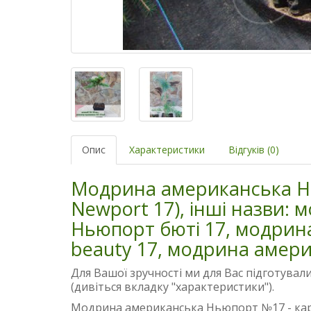
Опис
Характеристики
Відгуків (0)
Модрина американська Ньюп
Newport 17), інші назви:
Ньюпорт бюті 17, модрин
beauty 17, модрина амер
Для Вашої зручності ми для Вас підготувал
(дивіться вкладку "характеристики").
Модрина американська Ньюпорт №17 - ка