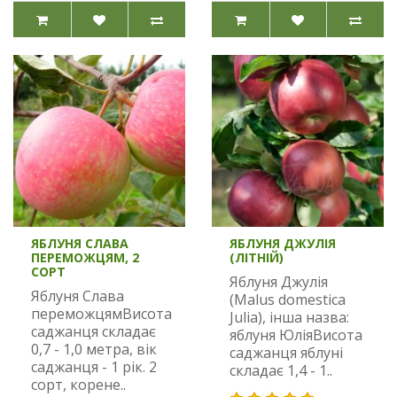
ЯБЛУНЯ СЛАВА
ЯБЛУНЯ ДЖУЛІЯ
ПЕРЕМОЖЦЯМ, 2
(ЛІТНІЙ)
СОРТ
Яблуня Джулія
Яблуня Слава
(Malus domestica
переможцямВисота
Julia), інша назва:
саджанця складає
яблуня ЮліяВисота
0,7 - 1,0 метра, вік
саджанця яблуні
саджанця - 1 рік. 2
складає 1,4 - 1..
сорт, корене..