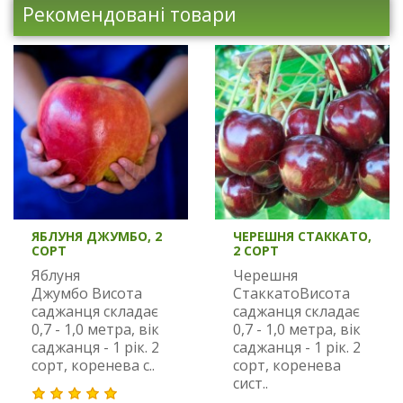
Рекомендовані товари
ЯБЛУНЯ ДЖУМБО, 2
ЧЕРЕШНЯ СТАККАТО,
СОРТ
2 СОРТ
Яблуня
Черешня
Джумбо Висота
СтаккатоВисота
саджанця складає
саджанця складає
0,7 - 1,0 метра, вік
0,7 - 1,0 метра, вік
саджанця - 1 рік. 2
саджанця - 1 рік. 2
сорт, коренева с..
сорт, коренева
сист..