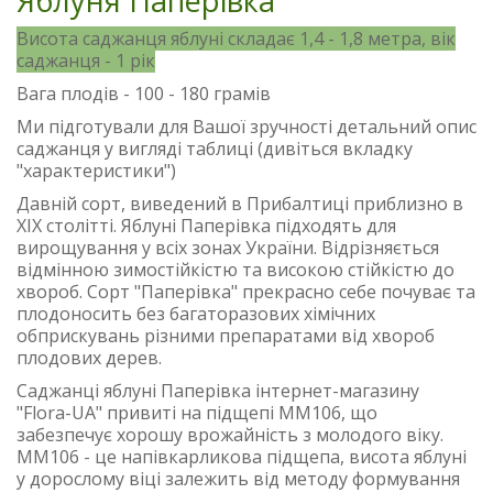
Яблуня Паперівка
Висота саджанця яблуні складає 1,4 - 1,8 метра, вік
саджанця - 1 рік
Вага плодів - 100 - 180 грамів
Ми підготували для Вашої зручності детальний опис
саджанця у вигляді таблиці (дивіться вкладку
"характеристики")
Давній сорт, виведений в Прибалтиці приблизно в
ХІХ столітті. Яблуні Паперівка підходять для
вирощування у всіх зонах України. Відрізняється
відмінною зимостійкістю та високою стійкістю до
хвороб. Сорт "Паперівка" прекрасно себе почуває та
плодоносить без багаторазових хімічних
обприскувань різними препаратами від хвороб
плодових дерев.
Саджанці яблуні Паперівка інтернет-магазину
"Flora-UA" привиті на підщепі ММ106, що
забезпечує хорошу врожайність з молодого віку.
ММ106 - це напівкарликова підщепа, висота яблуні
у дорослому віці залежить від методу формування