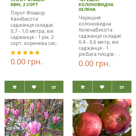
КВІН, 2 СОРТ
КОЛОНОВИДНА
ХЕЛЕНА
Плуот Флавор
Черешня
КвінВисота
колоновидна
саджанця складає
ХеленаВисота
0,7 - 1,0 метра, вік
саджанця складає
саджанця - 1 рік. 2
0,4 - 0,6 метр, вік
сорт, коренева сис..
саджанця - 1
рікВага плодів - ..
0.00 грн.
0.00 грн.