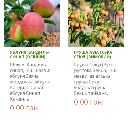
ЯБЛУНЯ КАНДИЛЬ-
ГРУША АЗІАТСЬКА
СИНАП (ОСІННІЙ)
СЕКУЇ (ЗИМОВИЙ)
Яблуня Кандиль-
Груша Секуї (Pyrus
синап, інші назви:
pyrifolia Sekui), інші
яблуня Заяча
назви: азіатська
мордочка, яблуня
груша Секуї,
Кандиль Синап,
яблучна груша
яблуня Синап
Sekui, тайванс..
Кандиль,..
0.00 грн.
0.00 грн.