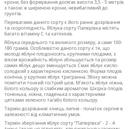
крони, без формування досягає висоти 3,5 - 5 метрів
з такою ж шириною крони, невибагливий до
грунтів.
Перевагами даного сорту є його раннє дозрівання
та скороплідність. Яблука сорту Паперівка містять
багато вітаміну С та катехінів.
Яблука середнього та великого розміру, а саме 100-
180 грамів. Особливістю даного сорту є те, що
молоді яблуні плодоносять крупними плодами, з
віком врожайність яблуні збільшується та розмір
самих яблук дещо зменшується. Смак яблук кисло-
солодкий з характерною кислинкою. Форма плодів
конічна, у крупних яблук тригранна. Збоку можна
помітити тонкий гострий шов. М'якоть яблук ніжна,
білого кольору зі слабким ароматом. Шкірка плодів
тоненька, ніжна, гладенька з характерними
цятками зеленого та/або білого кольору.
Термін дозрівання: кінець липня - початок серпня в
залежності від кліматичних умов.
Термін зберігання яблук сорту "Паперівка" - 2 - 4
тижні. Ідеально підходять для вживання у свіжому