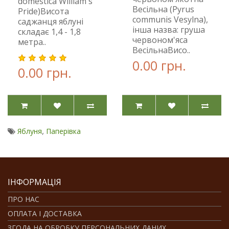
domestica William's
Весільна (Pyrus
Pride)Висота
communis Vesylna),
саджанця яблуні
інша назва: груша
складає 1,4 - 1,8
червоном'яса
метра..
ВесільнаВисо..
0.00 грн.
0.00 грн.
,
Яблуня
Паперівка
ІНФОРМАЦІЯ
ПРО НАС
ОПЛАТА І ДОСТАВКА
ЗГОДА НА ОБРОБКУ ПЕРСОНАЛЬНИХ ДАНИХ