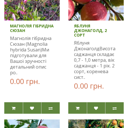
МАГНОЛІЯ ГІБРИДНА
ЯБЛУНЯ
СЮЗАН
ДЖОНАГОЛД, 2
СОРТ
Магнолія гібридна
Яблуня
Сюзан (Magnolia
ДжонаголдВисота
hybrida Susan)Ми
саджанця складає
підготували для
0,7 - 1,0 метра, вік
Вашої зручності
саджанця - 1 рік. 2
детальний опис
сорт, коренева
ро..
сист..
0.00 грн.
0.00 грн.