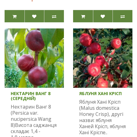
НЕКТАРИН ВАНГ 8
ЯБЛУНЯ ХАНІ КРІСП
(СЕРЕДНІЙ)
Яблуня Хані Крісп
Нектарин Ванг 8
(Malus domestica
(Persica var.
Honey Crisp), другі
nucipersica Wang
назви: яблуня
8)Висота саджанця
Ханей Крісп, яблуня
складає 1,4 -
Хані Кріспе..