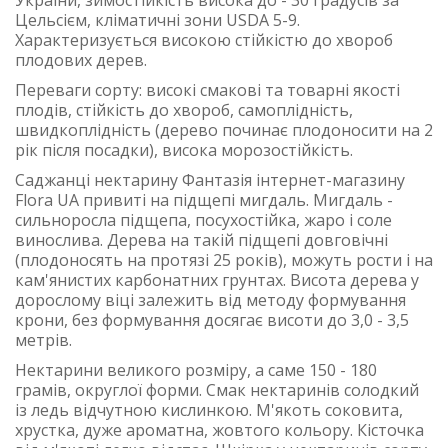
України, зимостійкість висока до - 30 градусів за
Цельсієм, кліматичні зони USDA 5-9.
Характеризується високою стійкістю до хвороб
плодових дерев.
Переваги сорту: високі смакові та товарні якості
плодів, стійкість до хвороб, самоплідність,
швидкоплідність (дерево починає плодоносити на 2
рік після посадки), висока морозостійкість.
Саджанці нектарину Фантазія інтернет-магазину
Flora UA привиті на підщепі мигдаль. Мигдаль -
сильноросла підщепа, посухостійка, жаро і соле
винослива. Дерева на такій підщепі довговічні
(плодоносять на протязі 25 років), можуть рости і на
кам'янистих карбонатних грунтах. Висота дерева у
дорослому віці залежить від методу формування
крони, без формування досягає висоти до 3,0 - 3,5
метрів.
Нектарини великого розміру, а саме 150 - 180
грамів, округлої форми. Смак нектаринів солодкий
із ледь відчутною кислинкою. М'якоть соковита,
хрустка, дуже ароматна, жовтого кольору. Кісточка