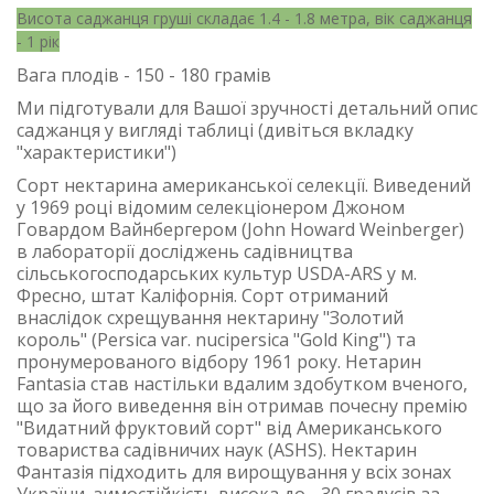
Висота саджанця груші складає 1.4 - 1.8 метра, вік саджанця
- 1 рік
Вага плодів - 150 - 180 грамів
Ми підготували для Вашої зручності детальний опис
саджанця у вигляді таблиці (дивіться вкладку
"характеристики")
Сорт нектарина американської селекції. Виведений
у 1969 році відомим селекціонером Джоном
Говардом Вайнбергером (John Howard Weinberger)
в лабораторії досліджень садівництва
сільськогосподарських культур USDA-ARS у м.
Фресно, штат Каліфорнія. Сорт отриманий
внаслідок схрещування нектарину "Золотий
король" (Persica var. nucipersica "Gold King") та
пронумерованого відбору 1961 року. Нетарин
Fantasia став настільки вдалим здобутком вченого,
що за його виведення він отримав почесну премію
"Видатний фруктовий сорт" від Американського
товариства садівничих наук (ASHS). Нектарин
Фантазія підходить для вирощування у всіх зонах