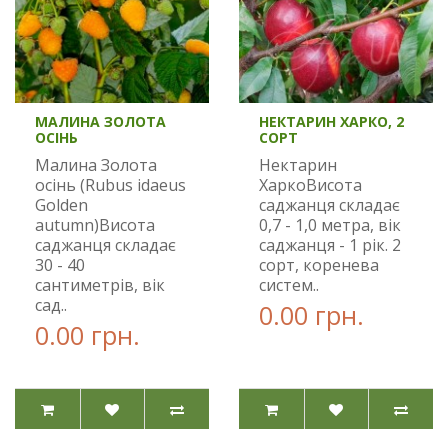
МАЛИНА ЗОЛОТА
НЕКТАРИН ХАРКО, 2
ОСІНЬ
СОРТ
Малина Золота
Нектарин
осінь (Rubus idaeus
ХаркоВисота
Golden
саджанця складає
autumn)Висота
0,7 - 1,0 метра, вік
саджанця складає
саджанця - 1 рік. 2
30 - 40
сорт, коренева
сантиметрів, вік
систем..
сад..
0.00 грн.
0.00 грн.