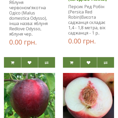
Яблуня
Персик Ред Робін
червоном'якотна
(Persica Red
Одісо (Malus
Robin)Висота
domestica Odysso),
саджанця складає
інша назва: яблуня
1,4 - 1,8 метра, вік
Redlove Odysso,
саджанця - 1 р..
яблуня чер..
0.00 грн.
0.00 грн.