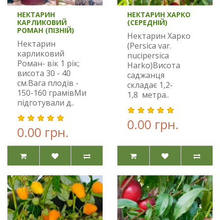
НЕКТАРИН
НЕКТАРИН ХАРКО
КАРЛИКОВИЙ
(СЕРЕДНІЙ)
РОМАН (ПІЗНІЙ)
Нектарин Харко
Нектарин
(Persica var.
карликовий
nucipersica
Роман- вік 1 рік;
Harko)Висота
висота 30 - 40
саджанця
см.Вага плодів -
складає 1,2-
150-160 грамівМи
1,8 метра..
підготували д..
0.00 грн.
0.00 грн.