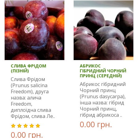
СЛИВА ФРІДОМ
АБРИКОС
(ПІЗНІЙ)
ГІБРИДНИЙ ЧОРНИЙ
ПРИНЦ (СЕРЕДНІЙ)
Слива Фрідом
Абрикос гібридний
(Prunus salicina
Чорний принц
Freedom), друга
(Prunus dasycarpa),
назва: алича
інша назва: гібрид
Freedom,
Чорний принц,
диплоїдна слива
гібрид абрикоса ..
Фрідом, слива Ле..
0.00 грн.
0.00 грн.