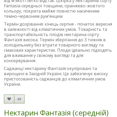
від м'якоті легко відстає. Шкірка у нектаринів сорту
Fantasia середньої товщини, оранжево-жовтого
кольору, покрита майже повністю насиченим
темно-червоним рум'янцем.
Термін дозрівання: кінець серпня - початок вересня
в залежності від кліматичних умов. Товарність та
транспортабельність плодів нектарина сорту
Фантазія висока. Термін зберігання до 3 тижнів в
холодильнику без втрати товарного вигляду та
смакових характеристик. Плоди ідеально підходять
для вживання у свіжому вигляді та для
консервування.
Саджанці нектарину Фантазія окуліровані та
вирощені в Західній Україні. Це забезпечує високу
пристосованість саджанців до кліматичних умов
України.
Нектарин Фантазія (середній)