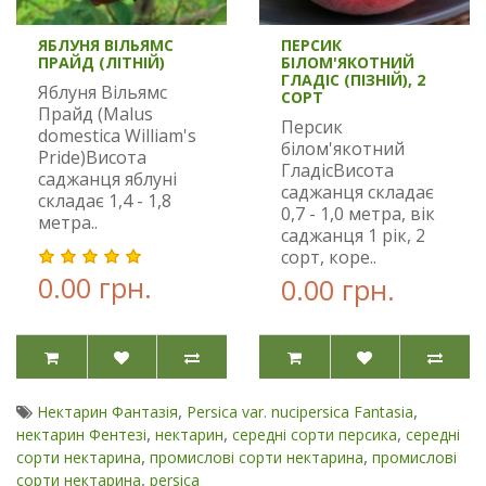
ЯБЛУНЯ ВІЛЬЯМС
ПЕРСИК
ПРАЙД (ЛІТНІЙ)
БІЛОМ'ЯКОТНИЙ
ГЛАДІС (ПІЗНІЙ), 2
Яблуня Вільямс
СОРТ
Прайд (Malus
Персик
domestica William's
білом'якотний
Pride)Висота
ГладісВисота
саджанця яблуні
саджанця складає
складає 1,4 - 1,8
0,7 - 1,0 метра, вік
метра..
саджанця 1 рік, 2
сорт, коре..
0.00 грн.
0.00 грн.
,
,
Нектарин Фантазія
Persica var. nucipersica Fantasia
,
,
,
нектарин Фентезі
нектарин
середні сорти персика
середні
,
,
сорти нектарина
промислові сорти нектарина
промислові
,
сорти нектарина
persica