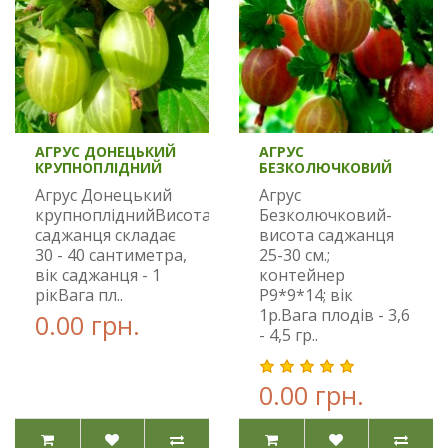
АГРУС ДОНЕЦЬКИЙ
АГРУС
КРУПНОПЛІДНИЙ
БЕЗКОЛЮЧКОВИЙ
Агрус Донецький
Агрус
крупнопліднийВисота
Безколючковий-
саджанця складає
висота саджанця
30 - 40 сантиметра,
25-30 см.;
вік саджанця - 1
контейнер
рікВага пл..
Р9*9*14; вік
1р.Вага плодів - 3,6
0.00 грн.
- 4,5 гр..
0.00 грн.