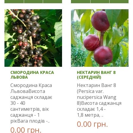
СМОРОДИНА КРАСА
НЕКТАРИН ВАНГ 8
ЛЬВОВА
(СЕРЕДНІЙ)
Смородина Краса
Нектарин Ванг 8
ЛьвоваВисота
(Persica var.
саджанця складає
nucipersica Wang
30 - 40
8)Висота саджанця
сантиметрів, вік
складає 1,4 -
саджанця - 1
1,8 метра, ..
рікВага плодів -..
0.00 грн.
0.00 грн.