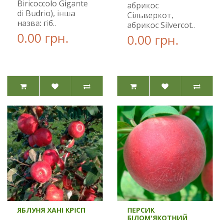
Biricoccolo Gigante
абрикос
di Budrio), інша
Сільверкот,
назва: гіб..
абрикос Silvercot..
0.00 грн.
0.00 грн.
ЯБЛУНЯ ХАНІ КРІСП
ПЕРСИК
БІЛОМ'ЯКОТНИЙ