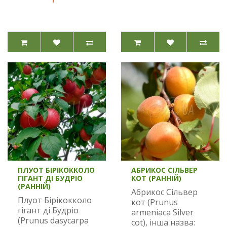
ПЛУОТ БІРІКОККОЛО
АБРИКОС СІЛЬВЕР
ГІГАНТ ДІ БУДРІО
КОТ (РАННІЙ)
(РАННІЙ)
Абрикос Сільвер
Плуот Бірікокколо
кот (Prunus
гігант ді Будріо
armeniaca Silver
(Prunus dasycarpa
cot), інша назва: