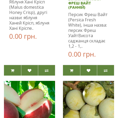
Яблуня Хані Крісп
ФРЕШ ВАЙТ
(Malus domestica
(РАННІЙ)
Honey Crisp), другі
Персик Фреш Вайт
назви: яблуня
(Persica Fresh
Ханей Крісп, яблуня
White), інша назва:
Хані Кріспе..
персик Фреш
0.00 грн.
УайтВисота
саджанця складає
1,2 - 1,..
0.00 грн.