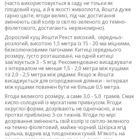
(часто використовується в саду не тільки як
плодовий кущ, а й в якості живоплота, йошта дуже
гарно цвіте, ягоди великі, під час достигання
змінюють свій колір із світло-зеленого до темно-
фіолетового, достигають нерівномірно).
Дорослий кущ йошти Рекст високий, середньо-
розлогий, висотою 1,5 метра із 15 - 20-ма міцними,
безколючковими пагонами. Китиці середнього
розміру, густо розташовані, на одній китиці
зав'язується 3 - 5 ягід. Рекомендовано висаджувати
з інтервалом не менше 1,5 - 2,0 метра між кущами
та 2,0 - 2,5 метра між рядами. Якщо ж йошта
висаджується для огородження ділянки - інтервал
між кущами повинен бути не більше 0,5 метра.
Ягоди великого розміру, а саме 3,0 - 5,0 грамів. Смак
кисло-солодкий із мускатним привкусом. Ягоди
округлої форми, дозрівають не одночасно, а на
протязі приблизно 3-ох тижнів. Ягоди по мірі
дозрівання змінюють свій колір із світло-зеленого
на темно-фіолетовий, майже чорний. Шкірка ягід
щільна, відрив від плодоніжки сухий. М'якоть на