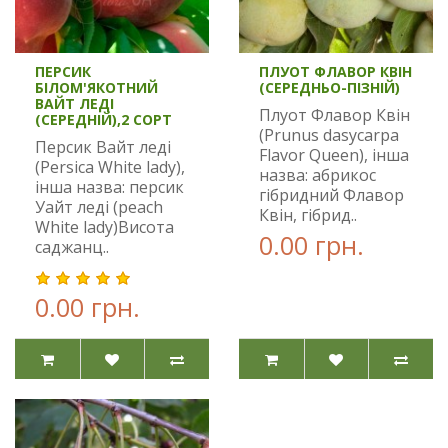
ПЕРСИК
ПЛУОТ ФЛАВОР КВІН
БІЛОМ'ЯКОТНИЙ
(СЕРЕДНЬО-ПІЗНІЙ)
ВАЙТ ЛЕДІ
Плуот Флавор Квін
(СЕРЕДНІЙ),2 СОРТ
(Prunus dasycarpa
Персик Вайт леді
Flavor Queen), інша
(Persica White lady),
назва: абрикос
інша назва: персик
гібридний Флавор
Уайт леді (peach
Квін, гібрид..
White lady)Висота
0.00 грн.
саджанц..
0.00 грн.