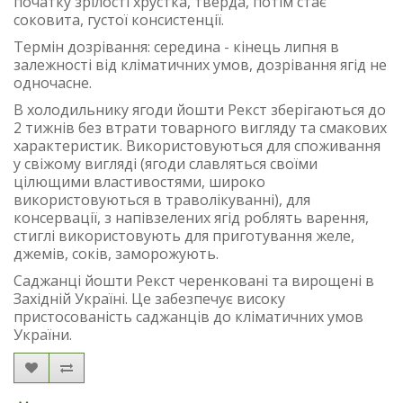
початку зрілості хрустка, тверда, потім стає
соковита, густої консистенції.
Термін дозрівання: середина - кінець липня в
залежності від кліматичних умов, дозрівання ягід не
одночасне.
В холодильнику ягоди йошти Рекст зберігаються до
2 тижнів без втрати товарного вигляду та смакових
характеристик. Використовуються для споживання
у свіжому вигляді (ягоди славляться своїми
цілющими властивостями, широко
використовуються в траволікуванні), для
консервації, з напівзелених ягід роблять варення,
стиглі використовують для приготування желе,
джемів, соків, заморожують.
Саджанці йошти Рекст черенковані та вирощені в
Західній Україні. Це забезпечує високу
пристосованість саджанців до кліматичних умов
України.