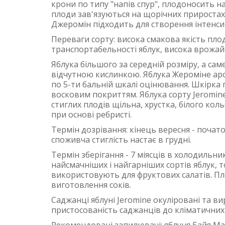
крони по типу "напів спур", плодоносить 
плоди зав'язуються на щорічних приростах
Джеромін підходить для створення інтенсив
Переваги сорту: висока смакова якість плод
транспортабельності яблук, висока врожай
Яблука більшого за середній розміру, а саме
відчутною кислинкою. Яблука Жероміне аром
по 5-ти бальній шкалі оцінювання. Шкірка 
восковим покриттям. Яблука сорту Jeromine
стиглих плодів щільна, хрустка, білого кол
при основі ребристі.
Термін дозрівання: кінець вересня - почат
споживча стиглість настає в грудні.
Термін зберігання - 7 міясців в холодильник
найсмачніших і найгарніших сортів яблук, т
використовують для фруктових салатів. Пл
виготовлення соків.
Саджанці яблуні Jeromine окуліровані та ви
пристосованість саджанців до кліматичних