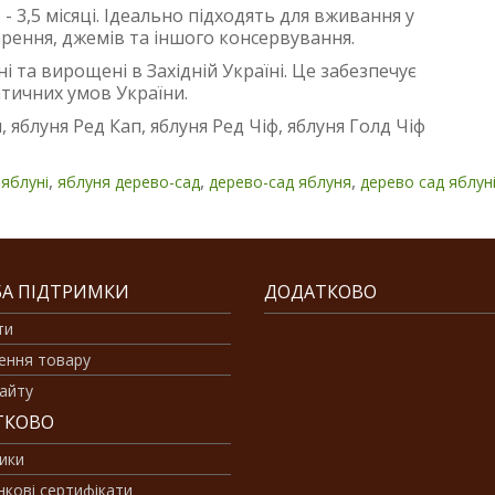
 - 3,5 місяці. Ідеально підходять для вживання у
варення, джемів та іншого консервування.
і та вирощені в Західній Україні. Це забезпечує
атичних умов України.
яблуня Ред Кап, яблуня Ред Чіф, яблуня Голд Чіф
,
,
,
яблуні
яблуня дерево-сад
дерево-сад яблуня
дерево сад яблун
А ПІДТРИМКИ
ДОДАТКОВО
ти
ення товару
айту
ТКОВО
ики
кові сертифікати