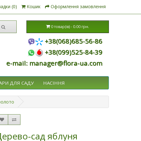
адки (0)
Кошик
Оформлення замовлення
0 товар(ів) - 0.00 грн.
+38(068)685-56-86
+38(099)525-84-39
e-mail: manager@flora-ua.com
АРИ ДЛЯ САДУ
НАСІННЯ
 золото
Дерево-сад яблуня