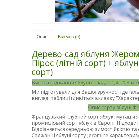
Опис
Відгуків (0)
Дерево-сад яблуня Жеромі
Пірос (літній сорт) + яблу
сорт)
Висота саджанця яблуні складає 1,4 - 1,8 мет
Ми підготували для Вашої зручності детал
вигляді таблиці (дивіться вкладку "Характ
Опис сорту яблуні Ж
Французький клубний сорт яблук, мутація яб
промисловий сорт яблук в Європі. Підходит
Відрізняється середньою зимостійкістю та
Саджанці яблуні сорту Jeromine характери