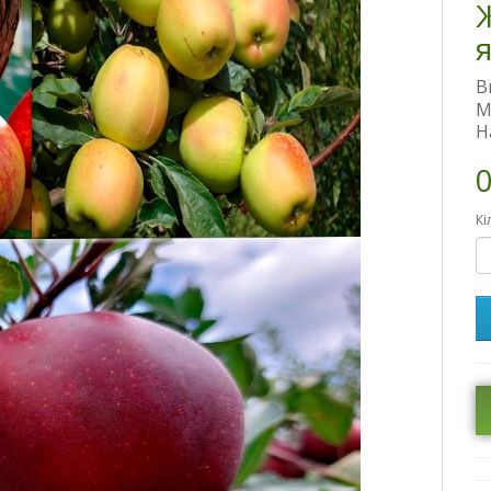
В
М
Н
0
Кі