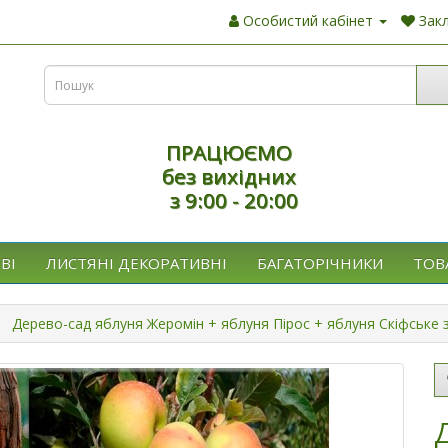
Особистий кабінет
Закл
ПРАЦЮЄМО
без вихідних
з 9:00 - 20:00
ВІ
ЛИСТЯНІ ДЕКОРАТИВНІ
БАГАТОРІЧНИКИ
ТОВ
Дерево-сад яблуня Жеромін + яблуня Пірос + яблуня Скіфське