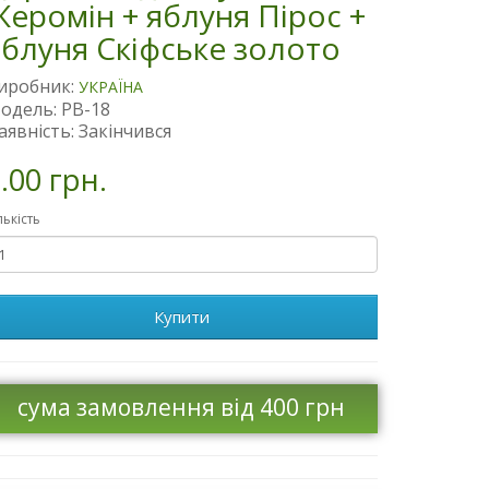
Жеромін + яблуня Пірос +
яблуня Скіфське золото
иробник:
УКРАЇНА
одель: PB-18
аявність: Закінчився
.00 грн.
лькість
Купити
сума замовлення від 400 грн