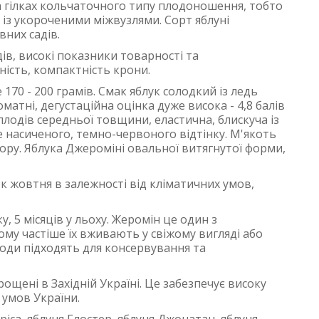
на гілках кольчаточного типу плодоношення, тобто
 із укороченими міжвузлями. Сорт яблуні
них садів.
ів, високі показники товарності та
ність, компактність крони.
 170 - 200 грамів. Смак яблук солодкий із ледь
атні, дегустаційна оцінка дуже висока - 4,8 балів
плодів середньої товщини, еластична, блискуча із
 насиченого, темно-червоного відтінку. М'якоть
ьору. Яблука Джероміні овальної витягнутої форми,
ок жовтня в залежності від кліматичних умов,
у, 5 місяців у льоху. Жеромін це один з
ому частіше їх вживають у свіжому вигляді або
оди підходять для консервування та
рощені в Західній Україні. Це забезпечує високу
 умов України.