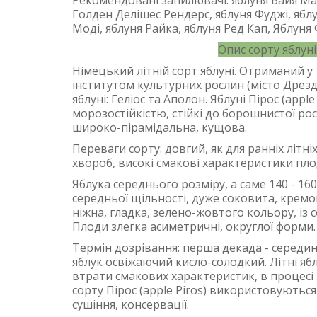
Рекомендовані запилювачі: яблуня Байя Мар
Голден Делішес Рендерс, яблуня Фуджі, яблун
Моді, яблуня Райка, яблуня Ред Кап, Яблуня
Опис сорту яблуні 
Німецький літній сорт яблуні. Отриманий 
інститутом культурних рослин (місто Дрезд
яблуні: Геліос та Аполон. Яблуні Пірос (app
морозостійкістю, стійкі до борошнистої ро
широко-пірамідальна, кущова.
Переваги сорту: довгий, як для ранніх літніх
хвороб, високі смакові характеристики пло
Яблука середнього розміру, а саме 140 - 16
середньої щільності, дуже соковита, кремо
ніжна, гладка, зелено-жовтого кольору, із
Плоди злегка асиметричні, округлої форми
Термін дозрівання: перша декада - середин
яблук освіжаючий кисло-солодкий. Літні ябл
втрати смакових характеристик, в процесі 
сорту Пірос (apple Piros) використовуються
сушіння, консервації.