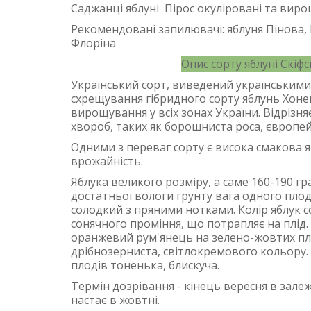
Саджанці яблуні Пірос окуліровані та виро
Рекомендовані запилювачі: яблуня Пінова, 
Флоріна
Опис сорту яблуні Скіфс
Український сорт, виведений українськими 
схрещування гібридного сорту яблунь Хоней
вирощування у всіх зонах України. Відрізня
хвороб, таких як борошниста роса, європей
Одними з переваг сорту є висока смакова як
врожайність.
Яблука великого розміру, а саме 160-190 г
достатньої вологи грунту вага одного плод
солодкий з пряними нотками. Колір яблук с
сонячного проміння, що потрапляє на плід
оранжевий рум'янець на зелено-жовтих пло
дрібнозерниста, світлокремового кольору. 
плодів тоненька, блискуча.
Термін дозрівання - кінець вересня в залеж
настає в жовтні.