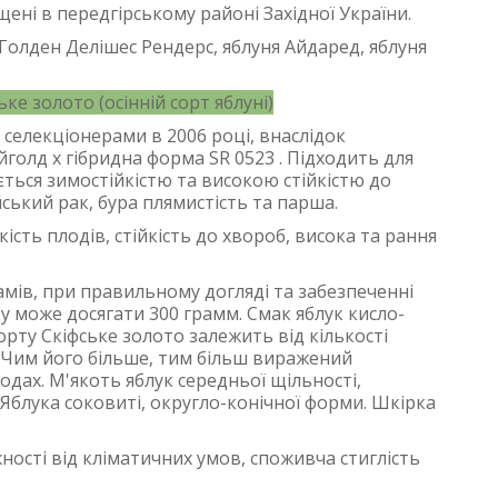
щені в передгірському районі Західної України.
Голден Делішес Рендерс, яблуня Айдаред, яблуня
ьке золото (осінній сорт яблуні)
селекціонерами в 2006 році, внаслідок
голд х гібридна форма SR 0523 . Підходить для
ється зимостійкістю та високою стійкістю до
ський рак, бура плямистість та парша.
ість плодів, стійкість до хвороб, висока та рання
рамів, при правильному догляді та забезпеченні
у може досягати 300 грамм. Смак яблук кисло-
орту Скіфське золото залежить від кількості
. Чим його більше, тим більш виражений
дах. М'якоть яблук середньої щільності,
Яблука соковиті, округло-конічної форми. Шкірка
ності від кліматичних умов, споживча стиглість