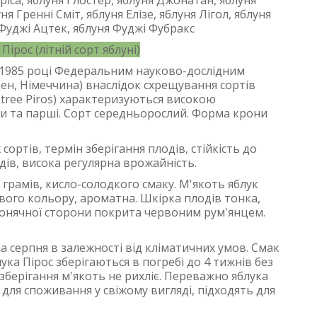
іса, яблуня Глостер, яблуня Джонатан, яблуня
я Гренні Сміт, яблуня Елізе, яблуня Лігол, яблуня
 Фуджі Ацтек, яблуня Фуджі Фубракс
Пірос (літній сорт яблуні)
у 1985 році Федеральним науково-дослідним
ен, Німеччина) внаслідок схрещування сортів
le tree Piros) характеризуються високою
си та парші. Сорт середньорослий. Форма крони
 сортів, термін зберігання плодів, стійкість до
дів, висока регулярна врожайність.
0 грамів, кисло-солодкого смаку. М'якоть яблук
вого кольору, ароматна. Шкірка плодів тонка,
 сонячної сторони покрита червоним рум'янцем.
.
а серпня в залежності від кліматичних умов. Смак
ука Пірос зберігаються в погребі до 4 тижнів без
зберігання м'якоть не рихліє. Переважно яблука
 для споживання у свіжому вигляді, підходять для