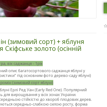
н (зимовий сорт) + яблуня
ня Скіфське золото (осінній
ра, вік саджанця - 1рік
ьний опис багатосортового саджанця яблуні у
еристики" під основним фото дерево-саду яблуні)
еромін (зимовий сорт яблуні)
луні Ерлі Ред Уан (Early Red One). Популярний
ь для вирощування у всіх зонах України.
 середньою стійкістю до хвороб плодових дерев.
зуються середньо-слабкою силою росту, форма