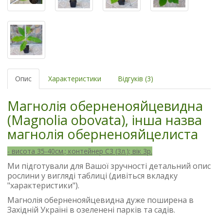
Опис
Характеристики
Відгуків (3)
Магнолія оберненояйцевидна
(Magnolia obovata), інша назва
магнолія оберненояйцелиста
- висота 35-40см.; контейнер С3 (3л.); вік 3р.
Ми підготували для Вашої зручності детальний опис
рослини у вигляді таблиці (дивіться вкладку
"характеристики").
Магнолія оберненояйцевидна дуже поширена в
Західній Україні в озеленені парків та садів.