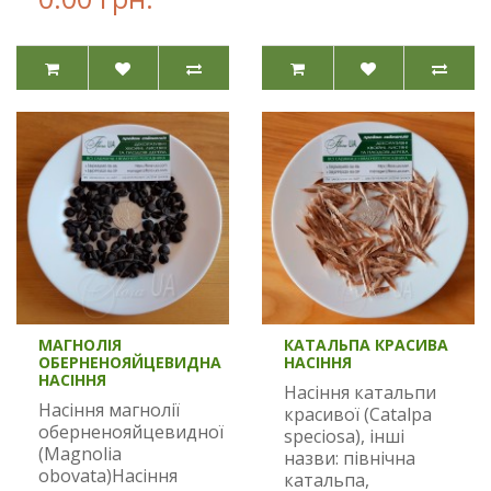
МАГНОЛІЯ
КАТАЛЬПА КРАСИВА
ОБЕРНЕНОЯЙЦЕВИДНА
НАСІННЯ
НАСІННЯ
Насіння катальпи
Насіння магнолії
красивої (Catalpa
оберненояйцевидної
speciosa), інші
(Magnolia
назви: північна
obovata)Насіння
катальпа,