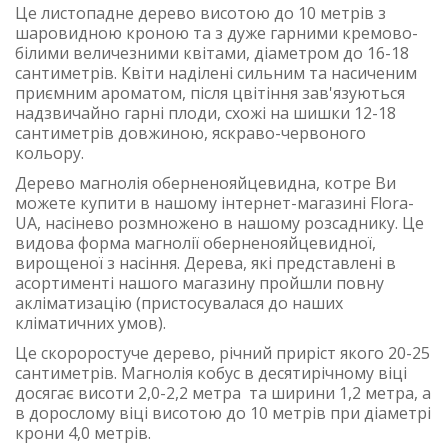
Це листопадне дерево висотою до 10 метрів з
шаровидною кроною та з дуже гарними кремово-
білими величезними квітами, діаметром до 16-18
сантиметрів. Квіти наділені сильним та насиченим
приємним ароматом, після цвітіння зав'язуються
надзвичайно гарні плоди, схожі на шишки 12-18
сантиметрів довжиною, яскраво-червоного
кольору.
Дерево магнолія оберненояйцевидна, котре Ви
можете купити в нашому інтернет-магазині Flora-
UA, насінево розмножено в нашому розсаднику. Це
видова форма магнолії оберненояйцевидної,
вирощеної з насіння. Дерева, які представлені в
асортименті нашого магазину пройшли повну
акліматизацію (пристосувалася до наших
кліматичних умов).
Це скороростуче дерево, річний приріст якого 20-25
сантиметрів. Магнолія кобус в десятирічному віці
досягає висоти 2,0-2,2 метра та ширини 1,2 метра, а
в дорослому віці висотою до 10 метрів при діаметрі
крони 4,0 метрів.