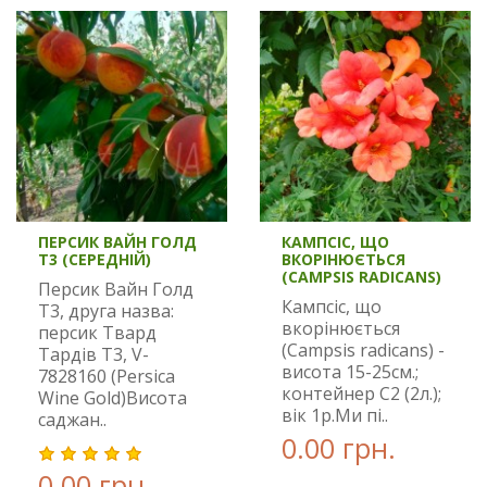
ПЕРСИК ВАЙН ГОЛД
КАМПСІС, ЩО
Т3 (СЕРЕДНІЙ)
ВКОРІНЮЄТЬСЯ
(CAMPSIS RADICANS)
Персик Вайн Голд
Кампсіс, що
Т3, друга назва:
вкорінюється
персик Твард
(Campsis radicans) -
Тардів T3, V-
висота 15-25см.;
7828160 (Persica
контейнер С2 (2л.);
Wine Gold)Висота
вік 1р.Ми пі..
саджан..
0.00 грн.
0.00 грн.