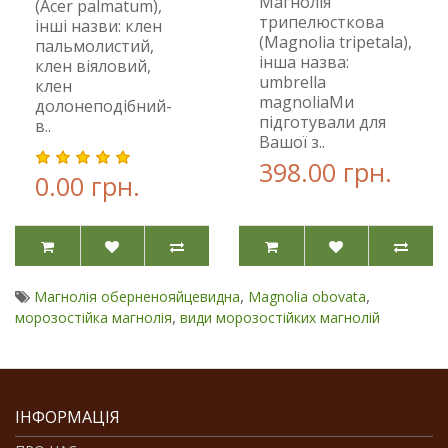
Магнолія
(Acer palmatum),
трипелюсткова
інші назви: клен
(Magnolia tripetala),
пальмолистий,
інша назва:
клен віяловий,
umbrella
клен
magnoliaМи
долонеподібний-
підготували для
в..
Вашої з..
398.00 грн.
0.00 грн.
,
,
Магнолія оберненояйцевидна
Magnolia obovata
,
морозостійка магнолія
види морозостійких магнолій
ІНФОРМАЦІЯ