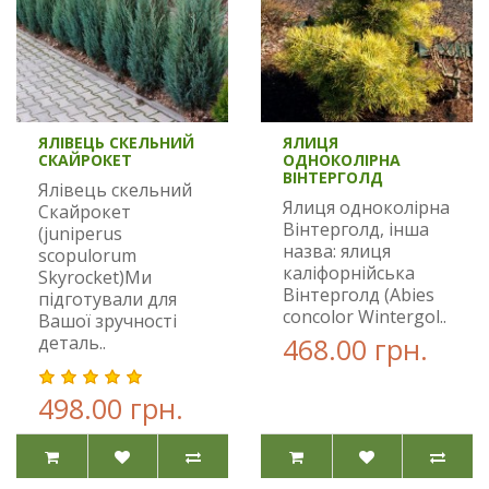
ЯЛІВЕЦЬ СКЕЛЬНИЙ
ЯЛИЦЯ
СКАЙРОКЕТ
ОДНОКОЛІРНА
ВІНТЕРГОЛД
Ялівець скельний
Ялиця одноколірна
Скайрокет
Вінтерголд, інша
(juniperus
назва: ялиця
scopulorum
каліфорнійська
Skyrocket)Ми
Вінтерголд (Abies
підготували для
concolor Wintergol..
Вашої зручності
деталь..
468.00 грн.
498.00 грн.