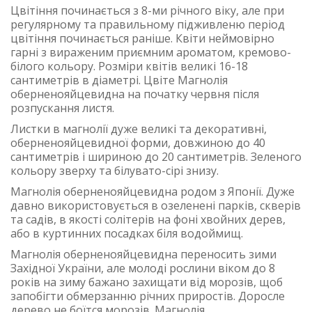
Цвітіння починається з 8-ми річного віку, але при
регулярному та правильному підживленю період
цвітіння починається раніше. Квіти неймовірно
гарні з вираженим приємним ароматом, кремово-
білого кольору. Розміри квітів великі 16-18
сантиметрів в діаметрі. Цвіте Магнолія
оберненояйцевидна на початку червня після
розпускання листя.
Листки в магнолії дуже великі та декоративні,
оберненояйцевидної форми, довжиною до 40
сантиметрів і шириною до 20 сантиметрів. Зеленого
кольору зверху та білувато-сірі знизу.
Магнолія оберненояйцевидна родом з Японії. Дуже
давно використовується в озеленені парків, скверів
та садів, в якості солітерів на фоні хвойних дерев,
або в куртинних посадках біля водоймищ.
Магнолія оберненояйцевидна переносить зими
Західної України, але молоді рослини віком до 8
років на зиму бажано захищати від морозів, щоб
запобігти обмерзанню річних приростів. Доросле
дерево не боїтся морозів. Магнолія