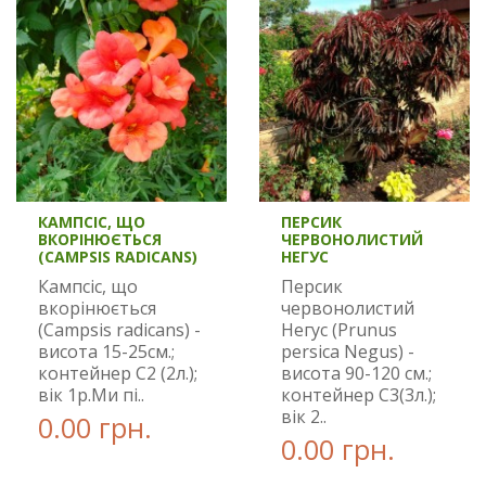
КАМПСІС, ЩО
ПЕРСИК
ВКОРІНЮЄТЬСЯ
ЧЕРВОНОЛИСТИЙ
(CAMPSIS RADICANS)
НЕГУС
Кампсіс, що
Персик
вкорінюється
червонолистий
(Campsis radicans) -
Негус (Prunus
висота 15-25см.;
persica Negus) -
контейнер С2 (2л.);
висота 90-120 см.;
вік 1р.Ми пі..
контейнер С3(3л.);
вік 2..
0.00 грн.
0.00 грн.