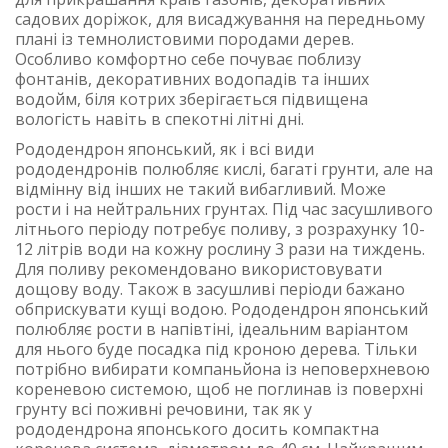
садових доріжок, для висаджування на передньому
плані із темнолистовими породами дерев.
Особливо комфортно себе почуває поблизу
фонтанів, декоративних водопадів та інших
водойм, біля котрих зберігається підвищена
вологість навіть в спекотні літні дні.
Рододендрон японський, як і всі види
рододендронів полюбляє кислі, багаті грунти, але на
відмінну від інших не такий вибагливий. Може
рости і на нейтральних грунтах. Під час засушливого
літнього періоду потребує поливу, з розрахунку 10-
12 літрів води на кожну рослину 3 рази на тиждень.
Для поливу рекомендовано використовувати
дощову воду. Також в засушливі періоди бажано
обприскувати кущі водою. Рододендрон японський
полюбляє рости в напівтіні, ідеальним варіантом
для нього буде посадка під кроною дерева. Тільки
потрібно вибирати компаньйона із неповерхневою
кореневою системою, щоб не поглинав із поверхні
грунту всі поживні речовини, так як у
рододендрона японського досить компактна