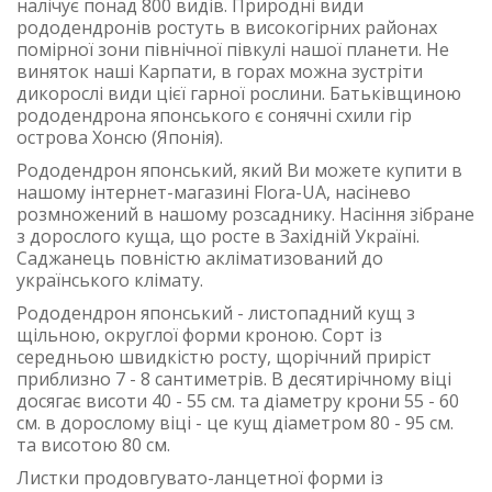
налічує понад 800 видів. Природні види
рододендронів ростуть в високогірних районах
помірної зони північної півкулі нашої планети. Не
виняток наші Карпати, в горах можна зустріти
дикорослі види цієї гарної рослини. Батьківщиною
рододендрона японського є сонячні схили гір
острова Хонсю (Японія).
Рододендрон японський, який Ви можете купити в
нашому інтернет-магазині Flora-UA, насінево
розмножений в нашому розсаднику. Насіння зібране
з дорослого куща, що росте в Західній Україні.
Саджанець повністю акліматизований до
українського клімату.
Рододендрон японський - листопадний кущ з
щільною, округлої форми кроною. Сорт із
середньою швидкістю росту, щорічний приріст
приблизно 7 - 8 сантиметрів. В десятирічному віці
досягає висоти 40 - 55 см. та діаметру крони 55 - 60
см. в дорослому віці - це кущ діаметром 80 - 95 см.
та висотою 80 см.
Листки продовгувато-ланцетної форми із