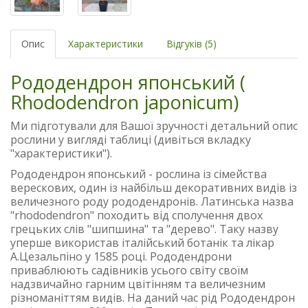
Опис
Характеристики
Відгуків (5)
Рододендрон японський (
Rhododendron japonicum)
Ми підготували для Вашої зручності детальний опис
рослини у вигляді таблиці (дивіться вкладку
"характеристики").
Рододендрон японський - рослина із сімейства
верескових, один із найбільш декоративних видів із
величезного роду рододендронів. Латинська назва
"rhododendron" походить від сполучення двох
грецьких слів "шипшина" та "дерево". Таку назву
уперше використав італійський ботанік та лікар
А.Цезальпіно у 1585 році. Рододендрони
приваблюють садівників усього світу своїм
надзвичайно гарним цвітінням та величезним
різноманіттям видів. На даний час рід Рододендрон