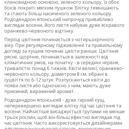
клиновидною основою, зеленого кольору, із обох
боків покриті мягким пушком. Влітку темнішають
та стають більш насиченого зеленого кольору.
Рододендрон японський напрочуд привабливо
виглядає восени, його листя набуває дуже яскравого
оранжево-червоного відтінку.
Період цвітіння починається з чотирьохрічного
віку. При регулярному підживленні та правильному
догляді за кущем починає цвісти раніше. Цвітіння
рясне, щорічне, починається в залежності від
кліматичних умов, на початку - в середині червня,
тривалістю понад 6 тижнів. Квіти великі, оранжево-
червоного кольору, діаметром 8 см. зібрані в
суцвіття по 6-12 штук. Розпускаються квіти до
появи листя або одночасно з ним, мають дуже
приємний, виражений аромат.
Рододендрон японський - дуже гарний кущ,
неперевершено виглядає влітку під час цвітіння та
восени. Найчастіше висаджується групами не менше
трьох рослин, щоб він більш ефектно виглядав під
час цвітіння. Часто використовується дизайнерами
для прикрашання країв газонів, декоративних