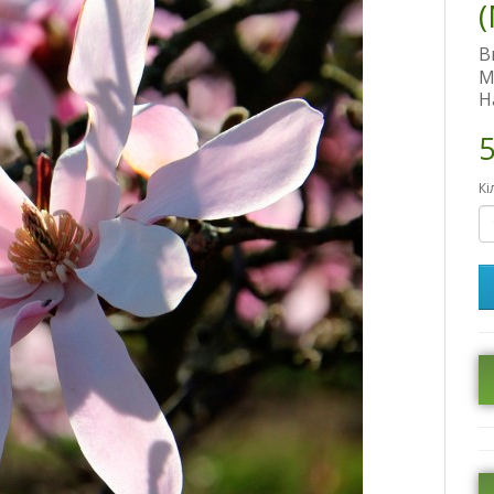
(
В
М
Н
5
Кі