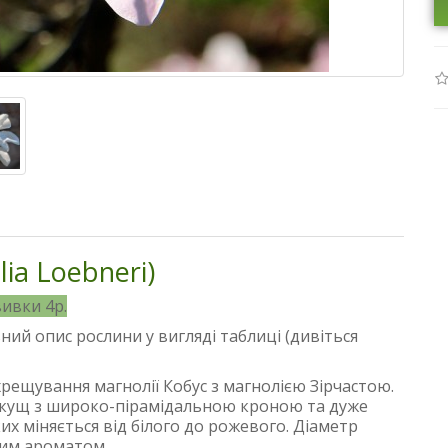
ia Loebneri)
вивки 4р.
ний опис рослини у вигляді таблиці (дивіться
рещування магнолії Кобус з магнолією Зірчастою.
 кущ з широко-пірамідальною кроною та дуже
их міняється від білого до рожевого. Діаметр
мним ароматом.