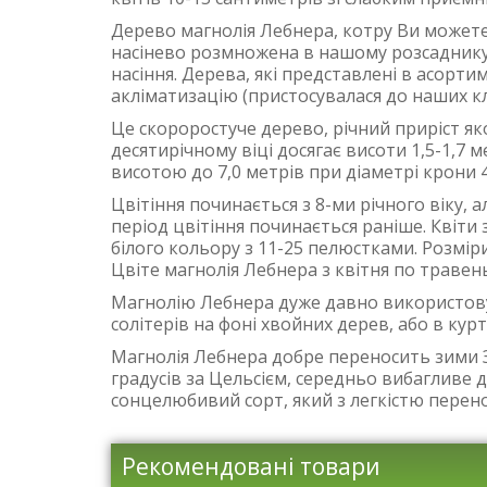
Дерево магнолія Лебнера, котру Ви можете
насінево розмножена в нашому розсаднику
насіння. Дерева, які представлені в асор
акліматизацію (пристосувалася до наших к
Це скороростуче дерево, річний приріст як
десятирічному віці досягає висоти 1,5-1,7 
висотою до 7,0 метрів при діаметрі крони 
Цвітіння починається з 8-ми річного віку,
період цвітіння починається раніше. Квіт
білого кольору з 11-25 пелюстками. Розміри 
Цвіте магнолія Лебнера з квітня по травен
Магнолію Лебнера дуже давно використовуют
солітерів на фоні хвойних дерев, або в кур
Магнолія Лебнера добре переносить зими За
градусів за Цельсієм, середньо вибагливе д
сонцелюбивий сорт, який з легкістю перено
Рекомендовані товари