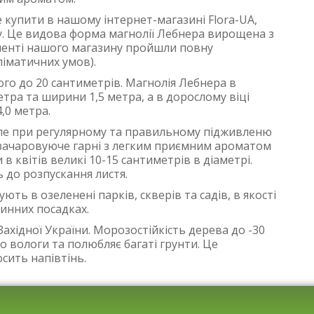
 купити в нашому інтернет-магазині Flora-UA,
. Це видова форма магнолії Лебнера вирощена з
тименті нашого магазину пройшли повну
ліматичних умов).
ого до 20 сантиметрів. Магнолія Лебнера в
метра та ширини 1,5 метра, а в дорослому віці
4,0 метра.
 але при регулярному та правильному підживленю
и зачаровуюче гарні з легким приємним ароматом
в квітів великі 10-15 сантиметрів в діаметрі.
ь до розпускання листя.
ь в озеленені парків, скверів та садів, в якості
тинних посадках.
хідної України. Морозостійкість дерева до -30
о вологи та полюбляє багаті грунти. Це
сить напівтінь.