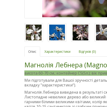
Опис
Характеристики
Відгуків (0)
Магнолія Лебнера (Magnol
висота 60-70 см.; контейнер С5(5л.); вік при
Ми підготували для Вашої зручності деталь
вкладку "характеристики").
Магнолія Лебнера виведена в результаті сх
Листопадне невелике дерево або великий
гарними білими великими квітами, колір як
квітів 10-15 сантиметрів зі слабким приє