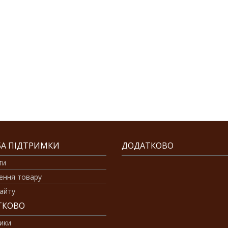
А ПІДТРИМКИ
ДОДАТКОВО
ти
ення товару
айту
ТКОВО
ики