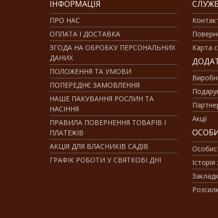
ІНФОРМАЦІЯ
СЛУЖБ
ПРО НАС
Контак
ОПЛАТА І ДОСТАВКА
Поверн
ЗГОДА НА ОБРОБКУ ПЕРСОНАЛЬНИХ
Карта с
ДАНИХ
ДОДА
ПОЛОЖЕННЯ ТА УМОВИ
Виробн
ПОПЕРЕДНЄ ЗАМОВЛЕННЯ
Подарун
НАШЕ ПАКУВАННЯ РОСЛИН ТА
Партне
НАСІННЯ
Акції
ПРАВИЛА ПОВЕРНЕННЯ ТОВАРІВ І
ОСОБИ
ПЛАТЕЖІВ
АКЦІЯ ДЛЯ ВЛАСНИКІВ САДІВ
Особис
ГРАФІК РОБОТИ У СВЯТКОВІ ДНІ
Історія
Заклад
Розсил