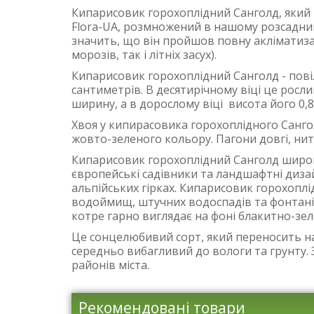
Кипарисовик горохоплідний Санголд, який
Flora-UA, розмножений в нашому розсадни
значить, що він пройшов повну акліматиза
морозів, так і літніх засух).
Кипарисовик горохоплідний Санголд - повіл
сантиметрів. В десятирічному віці це росл
ширину, а в дорослому віці висота його 0,
Хвоя у кипирасовика горохоплідного Сангол
жовто-зеленого кольору. Пагони довгі, нитк
Кипарисовик горохоплідний Санголд широк
європейські садівники та ландшафтні дизай
альпійських гірках. Кипарисовик горохопл
водоймищ, штучних водоспадів та фонтанів
котре гарно виглядає на фоні блакитно-зе
Це сонцелюбивий сорт, який переносить н
середньо вибагливий до вологи та грунту.
районів міста.
Рекомендовані товари