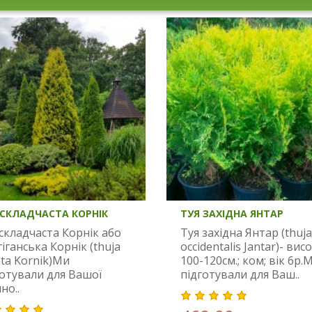
 СКЛАДЧАСТА КОРНІК
ТУЯ ЗАХІДНА ЯНТАР
складчаста Корнік або
Туя західна Янтар (thuja
гіганська Корнік (thuja
occidentalis Jantar)- вис
ata Kornik)Ми
100-120см.; ком; вік 6р.
готували для Вашої
підготували для Ваш..
но..