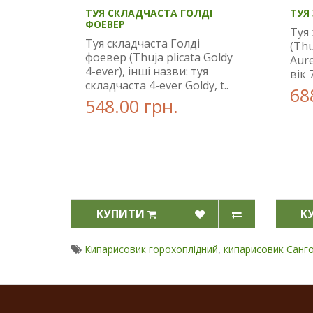
ТУЯ СКЛАДЧАСТА ГОЛДІ
ТУЯ
ФОЕВЕР
Туя 
Туя складчаста Голді
(Thu
фоевер (Thuja plicata Goldy
Aure
4-ever), інші назви: туя
вік 
складчаста 4-ever Goldy, t..
68
548.00 грн.
КУПИТИ
К
,
Кипарисовик горохоплідний
кипарисовик Санг