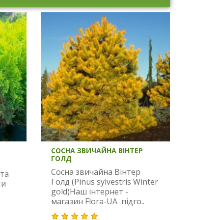
СОСНА ЗВИЧАЙНА ВІНТЕР
ГОЛД
Сосна звичайна Вінтер
ота
Голд (Pinus sylvestris Winter
Ми
gold)Наш інтернет -
магазин Flora-UA підго..