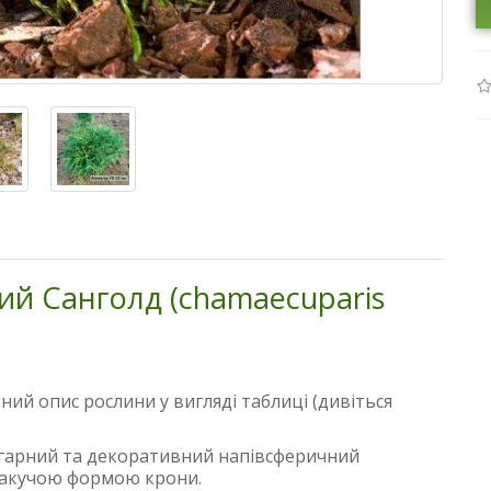
ий Санголд (chamaecuparis
ний опис рослини у вигляді таблиці (дивіться
гарний та декоративний напівсферичний
плакучою формою крони.