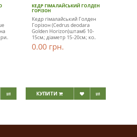
Ю
КЕДР ГІМАЛАЙСЬКИЙ ГОЛДЕН
ГОРІЗОН
Кедр гімалайський Голден
ue
Горізон (Cedrus deodara
ина
Golden Horizon)штамб 10-
ри..
15см.; діаметр 15-20см.; ко..
0.00 грн.
КУПИТИ