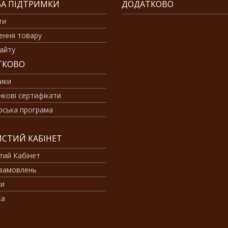
А ПІДТРИМКИ
ДОДАТКОВО
ти
ення товару
айту
ТКОВО
ики
кові сертифікати
рська програма
СТИЙ КАБІНЕТ
тий Кабінет
 замовлень
ки
ка