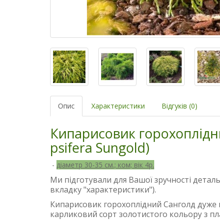
Опис
Характеристики
Відгуків (0)
Кипарисовик горохоплідн
psifera Sungold)
-
діаметр 30-35 см.; ком; вік 4р.
Ми підготували для Вашої зручності деталь
вкладку "характеристики").
Кипарисовик горохоплідний Санголд дуже 
карликовий сорт золотистого кольору з 