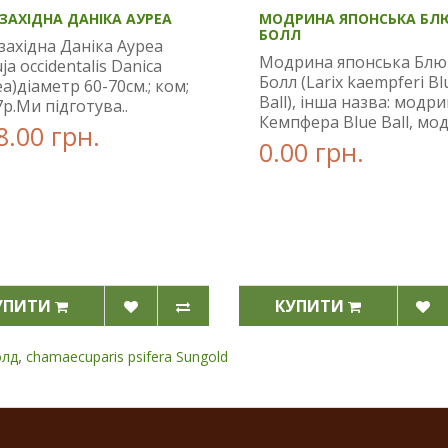
 ЗАХІДНА ДАНІКА АУРЕА
МОДРИНА ЯПОНСЬКА БЛ
БОЛЛ
західна Даніка Ауреа
Модрина японська Блю
ja occidentalis Danica
Болл (Larix kaempferi Bl
a)діаметр 60-70см.; ком;
Ball), інша назва: модр
7р.Ми підготува..
Кемпфера Blue Ball, мод
8.00 грн.
0.00 грн.
УПИТИ
КУПИТИ
,
олд
chamaecuparis psifera Sungold