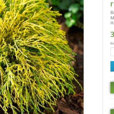
В
М
Н
3
Кі