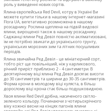
роль у виведенні нових сортів.
Ялина європейська Red Devil, котру в Україні Ви
можете купити тільки в нашому інтернет-магазині
Flora UA, вегетативно розмножена в нашому
розсаднику. Рослина щеплена на підвій видової
ялини, вирощеної також в нашому розсаднику.
Саджанці ялини Ред Девіл повністю акліматизовані,
їм не потрібно звикати до українського грунту,
українських морозних зим та літних посушливих
періодів.
Ялина звичайна Ред Девіл - це мініатюрний сорт,
тобто ріст ще повільніший, ніж у карликового,
річний приріст приблизно 2 - 4 сантиметри. В
десятирічному віці ялина Ред Девіл досягає висоти
до 30 сантиметрів та ширини до 30-35 сантиметрів.
Форма крони в молодому віці куляста, в більш
дорослому віці крона стає більш подушковидною.
Хвоя ялини Red Devil дрібна, насиченого світло-
зеленого кольору. Починаючи з чотирьохрічного
віку кожної весни на кінцях пагонів ялини