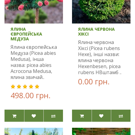
ЯЛИНА
ЯЛИНА ЧЕРВОНА
ЄВРОПЕЙСЬКА
ХІКСІ
МЕДУЗА
Ялина червона
Ялина європейська
Хіксі (Picea rubens
Медуза (Picea abies
Hexe), інші назви:
Medusa), інша
ялина червона
назва: picea abies
Hexenbesen, picea
Acrocona Medusa,
rubens HBштамб ..
ялина звичай..
0.00 грн.
498.00 грн.