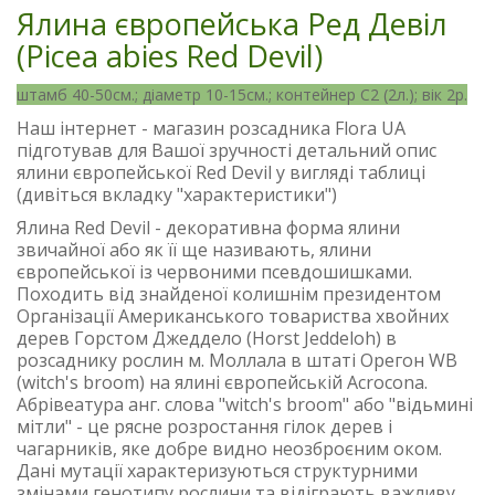
Ялина європейська Ред Девіл
(Picea abies Red Devil)
штамб 40-50см.; діаметр 10-15см.; контейнер С2 (2л.); вік 2р.
Наш інтернет - магазин розсадника Flora UA
підготував для Вашої зручності детальний опис
ялини європейської Red Devil у вигляді таблиці
(дивіться вкладку "характеристики")
Ялина Red Devil - декоративна форма ялини
звичайної або як її ще називають, ялини
європейської із червоними псевдошишками.
Походить від знайденої колишнім президентом
Організації Американського товариства хвойних
дерев Горстом Джеддело (Horst Jeddeloh) в
розсаднику рослин м. Моллала в штаті Орегон WB
(witch's broom) на ялині європейській Acrocona.
Абрівеатура анг. слова "witch's broom" або "відьмині
мітли" - це рясне розростання гілок дерев і
чагарників, яке добре видно неозброєним оком.
Дані мутації характеризуються структурними
змінами генотипу рослини та відіграють важливу