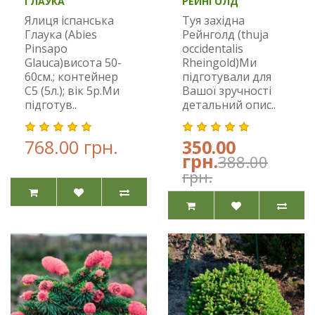
ГЛАУКА
РЕЙНГОЛД
Ялиця іспанська
Туя західна
Глаука (Abies
Рейнголд (thuja
Pinsapo
occidentalis
Glauca)висота 50-
Rheingold)Ми
60см.; контейнер
підготували для
С5 (5л.); вік 5р.Ми
Вашої зручності
підготув..
детальний опис..
768.00 грн.
350.00
грн.
388.00
грн.