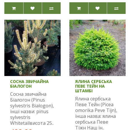
СОСНА ЗВИЧАЙНА
ЯЛИНА СЕРБСЬКА
БІАЛОГОН
ПЕВЕ ТЕЙН НА
ШТАМБІ
Сосна звичайна
Ялина сербська
Біалогон (Pinus
Певе Тейн (Picea
sylvestris Bialogon),
omorika Peve Tijn),
інші назви: pinus
інша назва: ялина
sylvestris
сербська Певе
Whitetailвисота 25..
Тіжн Наш ін..