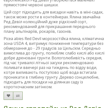
європейської Ред Девіл утворюються маленькі
прямостоячі червоні шишки.
Цей сорт підходить для висадки навіть в міні-садах,
також може рости в контейнерах. Ялина звичайна
Ред Девіл колекційний дуже рідкісний сорт,
рекомендований для прикрашання переднього
плану альпінаріїв, рокаріїв, газонів.
Picea abies Red Devil морозостійка ялина, кліматична
зона USDA 4, витримує пониження температури без
обмерзання до - 29 градусів за Цельсієм. Середньо
вимоглива до грунту, полюбляє слабо кислі або кислі
добре дреновані грунти. Вологолюбивість середня,
під час тривалої літньої засухи рекомендовано
поливати ввечері раз на тиждень по відру води,
котре виливають поступово щоб вода встигала
проникати в глибину грунту. Дерево сонцелюбне,
підходить для посадки на ділянках саду із
короткочасним затінком.