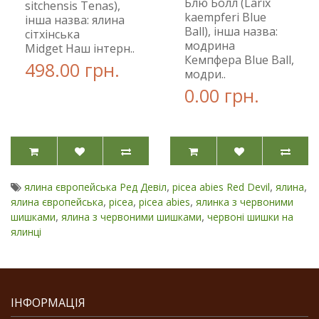
Блю Болл (Larix
sitchensis Tenas),
kaempferi Blue
інша назва: ялина
Ball), інша назва:
сітхінська
модрина
Midget Наш інтерн..
Кемпфера Blue Ball,
498.00 грн.
модри..
0.00 грн.
,
,
,
ялина європейська Ред Девіл
picea abies Red Devil
ялина
,
,
,
ялина європейська
picea
picea abies
ялинка з червоними
,
,
шишками
ялина з червоними шишками
червоні шишки на
ялинці
ІНФОРМАЦІЯ