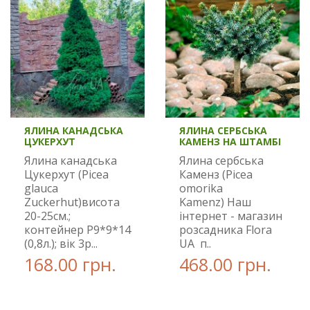
ЯЛИНА КАНАДСЬКА
ЯЛИНА СЕРБСЬКА
ЦУКЕРХУТ
КАМЕНЗ НА ШТАМБІ
Ялина канадська
Ялина сербська
Цукерхут (Picea
Каменз (Picea
glauca
omorika
Zuckerhut)висота
Kamenz) Наш
20-25см.;
інтернет - магазин
контейнер Р9*9*14
розсадника Flora
(0,8л.); вік 3р...
UA п..
168.00 грн.
468.00 грн.