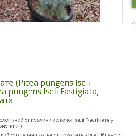
ате (Picea pungens Iseli
ea pungens Iseli Fastigiata,
іата
логічний опис ялини колючої Ізелі Фастігіате у
еристики")
ький сорт ялини колючої, походить від відібраного