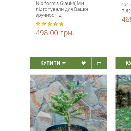
Nidiformis Glauka)Ми
сос
підготували для Вашої
підг
зручності д..
46
498.00 грн.
КУПИТИ
К