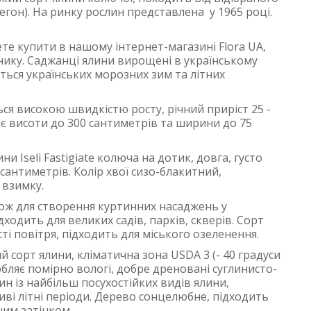
 Орегон). На ринку рослин представлена у 1965 році.
жете купити в нашому інтернет-магазині Flora UA,
ику. Саджанці ялини вирощені в українському
яться українських морозних зим та літних
ться високою швидкістю росту, річний приріст 25 -
гає висоти до 300 сантиметрів та ширини до 75
 Iseli Fastigiate колюча на дотик, довга, густо
антиметрів. Колір хвої сизо-блакитний,
 взимку.
акож для створення куртинних насаджень у
ходить для великих садів, парків, скверів. Сорт
ості повітря, підходить для міського озеленення.
й сорт ялини, кліматична зона USDA 3 (- 40 градуси
юбляє помірно вологі, добре дреновані суглинисто-
ин із найбільш посухостійких видів ялини,
ві літні періоди. Дерево сонцелюбне, підходить
сним затінком.