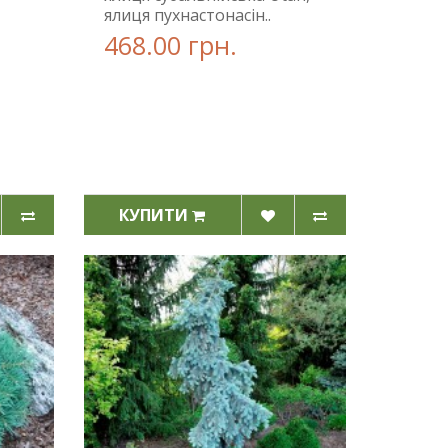
ялиця пухнастонасін..
468.00 грн.
КУПИТИ