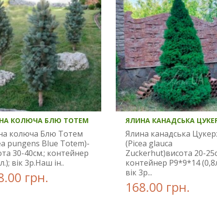
НА КОЛЮЧА БЛЮ ТОТЕМ
ЯЛИНА КАНАДСЬКА ЦУКЕ
на колюча Блю Тотем
Ялина канадська Цукер
ea pungens Blue Totem)-
(Picea glauca
та 30-40см.; контейнер
Zuckerhut)висота 20-25с
л.); вік 3р.Наш ін..
контейнер Р9*9*14 (0,8л
вік 3р...
8.00 грн.
168.00 грн.