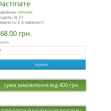
астігіате
иробник:
УКРАЇНА
одель: XJ-21
аявність: Є в наявності
68.00 грн.
лькість
Купити
сума замовлення від 400 грн