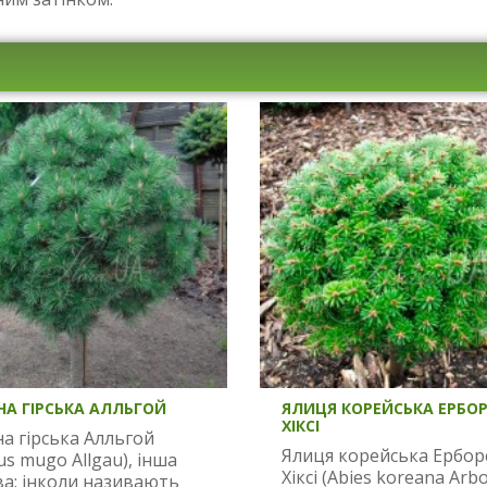
НА ГІРСЬКА АЛЛЬГОЙ
ЯЛИЦЯ КОРЕЙСЬКА ЕРБО
ХІКСІ
а гірська Алльгой
Ялиця корейська Ербор
us mugo Allgau), інша
Хіксі (Abies koreana Arbo
ва: інколи називають