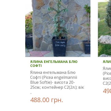
ЯЛИНА ЕНГЕЛЬМАНА БЛЮ
ЯЛИ
СОФТІ
Яли
Ялина енгельмана Блю
(Pic
Софті (Picea engelmannii
висо
Blue Softie)- висота 20-
С2(2
25см.; контейнер С2(2л.); вік
49
..
488.00 грн.