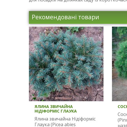
Рекомендовані товари
ЯЛИНА ЗВИЧАЙНА
СОС
НІДІФОРМІС ГЛАУКА
Сосн
Ялина звичайна Нідіформіс
(Pin
Глаука (Picea abies
наз