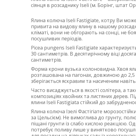
сіянця в розсаднику Iseli (м. Борінг, штат
Ялина колюча Iseli Fastigiate, котру Ви мо
привита на видову ялину в нашому розсадн
кліматі, вони не обгорають на сонці, не бо
посушливих періодів.
Picea pungens Iseli Fastigiate характеризує
30 сантиметрів. В десятирічному віці дося
сантиметрів.
Форма крони вузька колоновидна. Хвоя ялини
розташована на пагонах, довжиною до 2,5 с
зберігається яскравим та насиченим навіть
Часто висаджується в якості солітера, а т
композиціях хвойних та листяних дерев. Під
ялини Iseli Fastigiata стійкий до забруднен
Ялина колюча Ізелі Фастігіате морозостійки
за Цельсієм). Не вимоглива до грунту, пол
піщані грунти із слабо кислою реакцією. Од
потребує поливу лише у винятково посушли
для посадки на ділянках саду із короткоча