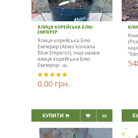
ЯЛИЦЯ КОРЕЙСЬКА БЛЮ
ЯЛИ
ЕМПЕРЕР
Яли
Ялиця корейська Блю
(Pic
Емперер (Abies koreana
інші
Blue Emperor), інші назви:
"Sle
ялиця корейська Блю
54
Емперор- ш..
0.00 грн.
КУПИТИ
К