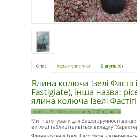
Опис
Характеристики
Відгуків (0)
Ялина колюча Ізелі Фастігі
Fastigiate), інша назва: pic
ялина колюча Ізелі Фастіг
- висота 20-30см.; контейнер С2(2л.); вік 2р.
Ми підготували для Вашої зручності дендро
вигляді таблиці (дивіться вкладку "Характ
Ялина колюча Ізелі Фастігіате - американс