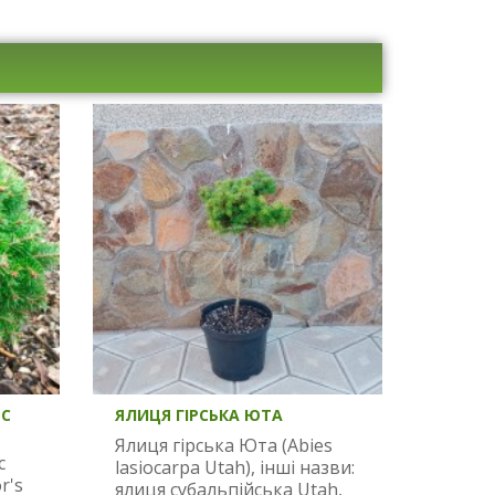
РС
ЯЛИЦЯ ГІРСЬКА ЮТА
Ялиця гірська Юта (Abies
с
lasiocarpa Utah), інші назви:
r's
ялиця субальпійська Utah,