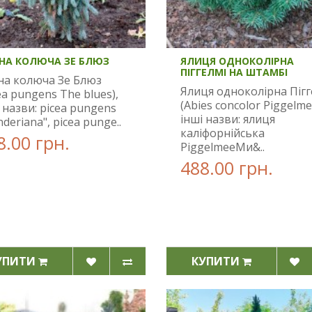
НА КОЛЮЧА ЗЕ БЛЮЗ
ЯЛИЦЯ ОДНОКОЛІРНА
ПІГГЕЛМІ НА ШТАМБІ
на колюча Зе Блюз
Ялиця одноколірна Пігг
ea pungens The blues),
(Abies concolor Piggelme
 назви: picea pungens
інші назви: ялиця
nderiana", picea punge..
каліфорнійська
8.00 грн.
PiggelmeeМи&..
488.00 грн.
УПИТИ
КУПИТИ