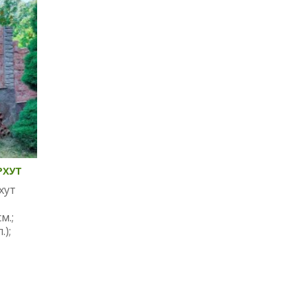
РХУТ
хут
м.;
.);