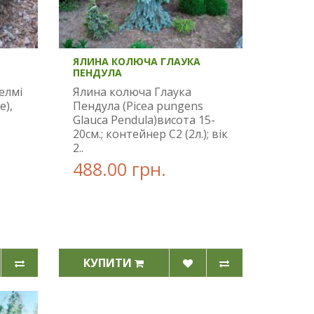
ЯЛИНА КОЛЮЧА ГЛАУКА
ПЕНДУЛА
елмі
Ялина колюча Глаука
e),
Пендула (Picea pungens
Glauca Pendula)висота 15-
20см.; контейнер С2 (2л.); вік
2..
488.00 грн.
КУПИТИ