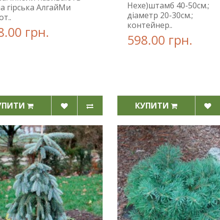
Hexe)штамб 40-50см.;
на гірська АлгайМи
діаметр 20-30см.;
от..
контейнер..
8.00 грн.
598.00 грн.
УПИТИ
КУПИТИ