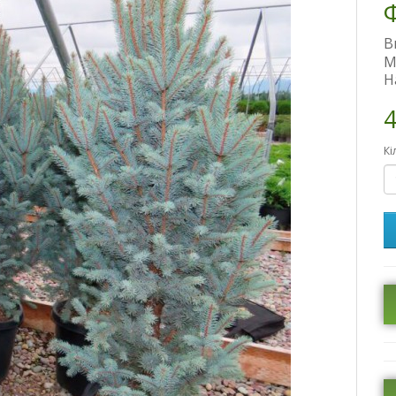
Ф
В
М
Н
4
Кі