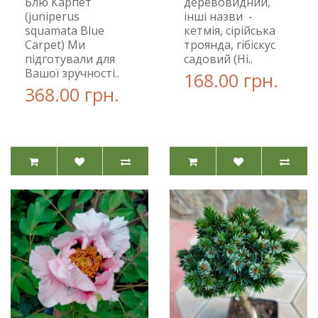
Блю Карпет
деревовидний,
(juniperus
інші назви -
squamata Blue
кетмія, сірійська
Carpet) Ми
троянда, гібіскус
підготували для
садовий (Hi..
Вашої зручності..
168.00 грн.
368.00 грн.