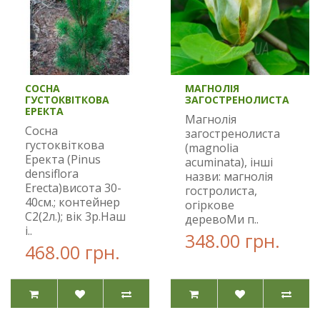
СОСНА
МАГНОЛІЯ
ГУСТОКВІТКОВА
ЗАГОСТРЕНОЛИСТА
ЕРЕКТА
Магнолія
Сосна
загостренолиста
густоквіткова
(magnolia
Еректа (Pinus
acuminata), інші
densiflora
назви: магнолія
Erecta)висота 30-
гостролиста,
40см.; контейнер
огіркове
С2(2л.); вік 3р.Наш
деревоМи п..
і..
348.00 грн.
468.00 грн.