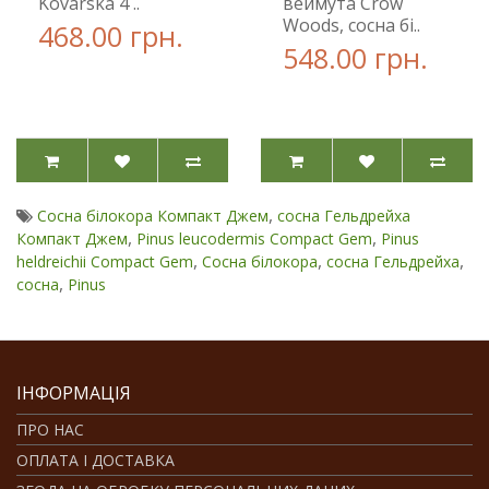
Kovarska 4 ..
веймута Crow
Woods, сосна бі..
468.00 грн.
548.00 грн.
,
Сосна білокора Компакт Джем
сосна Гельдрейха
,
,
Компакт Джем
Pinus leucodermis Compact Gem
Pinus
,
,
,
heldreichii Compact Gem
Сосна білокора
сосна Гельдрейха
,
сосна
Pinus
ІНФОРМАЦІЯ
ПРО НАС
ОПЛАТА І ДОСТАВКА