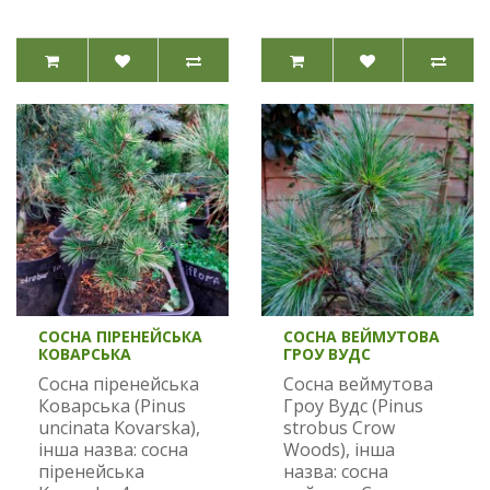
СОСНА ПІРЕНЕЙСЬКА
СОСНА ВЕЙМУТОВА
КОВАРСЬКА
ГРОУ ВУДС
Сосна піренейська
Сосна веймутова
Коварська (Pinus
Гроу Вудс (Pinus
uncinata Kovarska),
strobus Crow
інша назва: сосна
Woods), інша
піренейська
назва: сосна