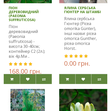
ПІОН
ЯЛИНА СЕРБСЬКА
ДЕРЕВОВИДНИЙ
ГЮНТЕР НА ШТАМБІ
(PAEONIA
Ялина сербська
SUFFRUTICOSA)
Гюнтер (Picea
Піон
omorika Günter),
деревовидний
інші назви: picea
(Paeonia
omorica Gunther,
suffruticosa) -
picea omorica
висота 30-40см.;
Horst..
контейнер C2 (2л.);
вік 4р.Ми ..
0.00 грн.
168.00 грн.