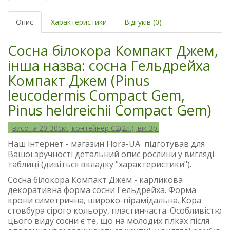
Опис
Характеристики
Відгуків (0)
Сосна білокора Компакт Джем,
інша назва: сосна Гельдрейха
Компакт Джем (Pinus
leucodermis Compact Gem,
Pinus heldreichii Compact Gem)
-
висота 20-30см.; контейнер С2(2л.); вік 3р.
Наш інтернет - магазин Flora-UA підготував для
Вашої зручності детальний опис рослини у вигляді
таблиці (дивіться вкладку "характеристики").
Сосна білокора Компакт Джем - карликова
декоративна форма сосни Гельдрейха. Форма
крони симетрична, широко-пірамідальна. Кора
стовбура сірого кольору, пластинчаста. Особливістю
цього виду сосни є те, що на молодих гілках після