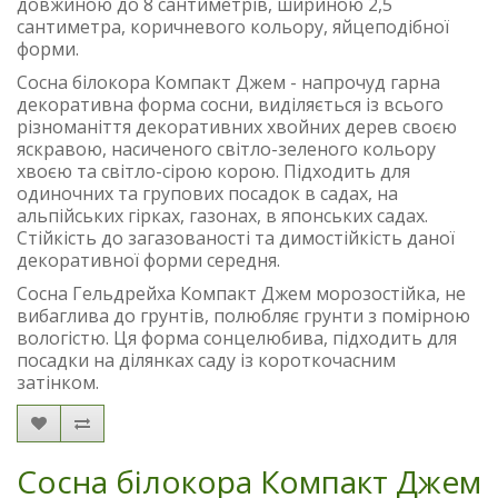
довжиною до 8 сантиметрів, шириною 2,5
сантиметра, коричневого кольору, яйцеподібної
форми.
Сосна білокора Компакт Джем - напрочуд гарна
декоративна форма сосни, виділяється із всього
різноманіття декоративних хвойних дерев своєю
яскравою, насиченого світло-зеленого кольору
хвоєю та світло-сірою корою. Підходить для
одиночних та групових посадок в садах, на
альпійських гірках, газонах, в японських садах.
Стійкість до загазованості та димостійкість даної
декоративної форми середня.
Сосна Гельдрейха Компакт Джем морозостійка, не
вибаглива до грунтів, полюбляє грунти з помірною
вологістю. Ця форма сонцелюбива, підходить для
посадки на ділянках саду із короткочасним
затінком.
Сосна білокора Компакт Джем