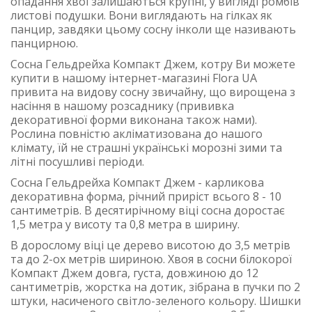
опадання хвої залишаються крупні, у вигляді ромбів
листові подушки. Вони виглядають на гілках як
панцир, завдяки цьому сосну інколи ще називають
панцирною.
Сосна Гельдрейха Компакт Джем, котру Ви можете
купити в нашому інтернет-магазині Flora UA
привита на видову сосну звичайну, що вирощена з
насіння в нашому розсаднику (прививка
декоративної форми виконана також нами).
Рослина повністю акліматизована до нашого
клімату, їй не страшні українські морозні зими та
літні посушливі періоди.
Сосна Гельдрейха Компакт Джем - карликова
декоративна форма, річний приріст всього 8 - 10
сантиметрів. В десятирічному віці сосна доростає
1,5 метра у висоту та 0,8 метра в ширину.
В дорослому віці це дерево висотою до 3,5 метрів
та до 2-ох метрів шириною. Хвоя в сосни білокорої
Компакт Джем довга, густа, довжиною до 12
сантиметрів, жорстка на дотик, зібрана в пучки по 2
штуки, насиченого світло-зеленого кольору. Шишки