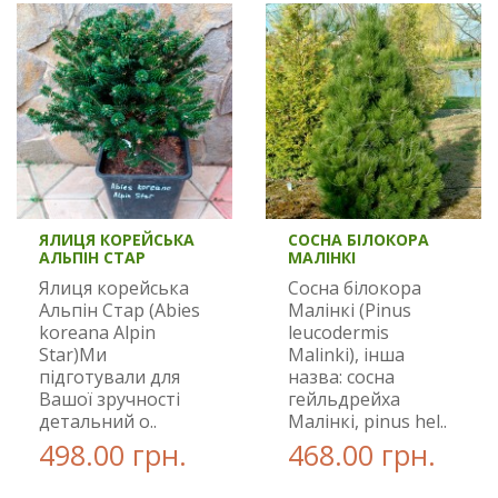
ЯЛИЦЯ КОРЕЙСЬКА
СОСНА БІЛОКОРА
АЛЬПІН СТАР
МАЛІНКІ
Ялиця корейська
Сосна білокора
Альпін Стар (Abies
Малінкі (Pinus
koreana Alpin
leucodermis
Star)Ми
Malinki), інша
підготували для
назва: сосна
Вашої зручності
гейльдрейха
детальний о..
Малінкі, pinus hel..
498.00 грн.
468.00 грн.