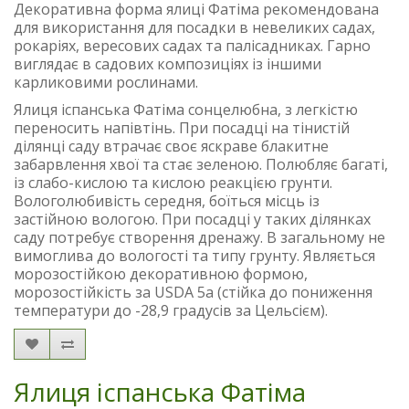
Декоративна форма ялиці Фатіма рекомендована
для використання для посадки в невеликих садах,
рокаріях, вересових садах та палісадниках. Гарно
виглядає в садових композиціях із іншими
карликовими рослинами.
Ялиця іспанська Фатіма сонцелюбна, з легкістю
переносить напівтінь. При посадці на тінистій
ділянці саду втрачає своє яскраве блакитне
забарвлення хвої та стає зеленою. Полюбляє багаті,
із слабо-кислою та кислою реакцією грунти.
Вологолюбивість середня, боїться місць із
застійною вологою. При посадці у таких ділянках
саду потребує створення дренажу. В загальному не
вимоглива до вологості та типу грунту. Являється
морозостійкою декоративною формою,
морозостійкість за USDA 5a (стійка до пониження
температури до -28,9 градусів за Цельсієм).
Ялиця іспанська Фатіма