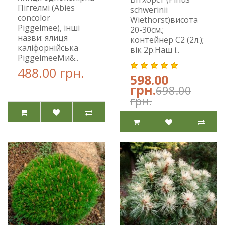
Піггелмі (Abies
schwerinii
concolor
Wiethorst)висота
Piggelmee), інші
20-30см.;
назви: ялиця
контейнер С2 (2л.);
каліфорнійська
вік 2р.Наш і..
PiggelmeeМи&..
488.00 грн.
598.00
грн.
698.00
грн.