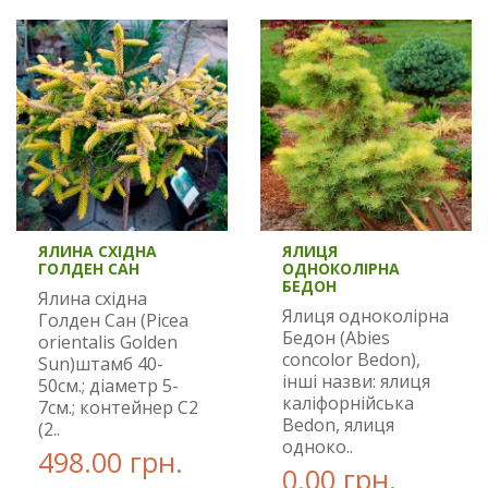
ЯЛИНА СХІДНА
ЯЛИЦЯ
ГОЛДЕН САН
ОДНОКОЛІРНА
БЕДОН
Ялина східна
Ялиця одноколірна
Голден Сан (Picea
Бедон (Abies
orientalis Golden
concolor Bedon),
Sun)штамб 40-
інші назви: ялиця
50см.; діаметр 5-
каліфорнійська
7см.; контейнер С2
Bedon, ялиця
(2..
одноко..
498.00 грн.
0.00 грн.