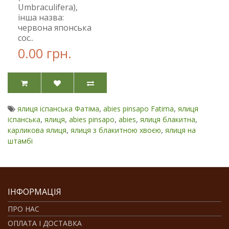
Umbraculifera),
інша назва:
червона японська
сос..
0.00 грн.
,
,
ялиця іспанська Фатіма
abies pinsapo Fatima
ялиця
,
,
,
,
,
іспанська
ялиця
abies pinsapo
abies
ялиця блакитна
,
,
карликова ялиця
ялиця з блакитною хвоєю
ялиця на
штамбі
ІНФОРМАЦІЯ
ПРО НАС
ОПЛАТА І ДОСТАВКА