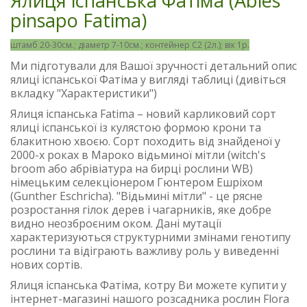
Ялиця іспанська Фатіма (Abies
pinsapo Fatima)
штамб 20-30см.; діаметр 7-10см.; контейнер С2 (2л.); вік 1р.
Ми підготували для Вашої зручності детальний опис
ялиці іспанської Фатіма у вигляді таблиці (дивіться
вкладку "Характеристики")
Ялиця іспанська Fatima – новий карликовий сорт
ялиці іспанської із кулястою формою крони та
блакитною хвоєю. Сорт походить від знайденої у
2000-х роках в Мароко відьминої мітли (witch's
broom або абрівіатура на бирці рослини WB)
німецьким селекціонером Гюнтером Ешріхом
(Gunther Eschricha). "Відьмині мітли" - це рясне
розростання гілок дерев і чагарників, яке добре
видно неозброєним оком. Дані мутації
характеризуються структурними змінами генотипу
рослини та відіграють важливу роль у виведенні
нових сортів.
Ялиця іспанська Фатіма, котру Ви можете купити у
інтернет-магазині нашого розсадника рослин Flora