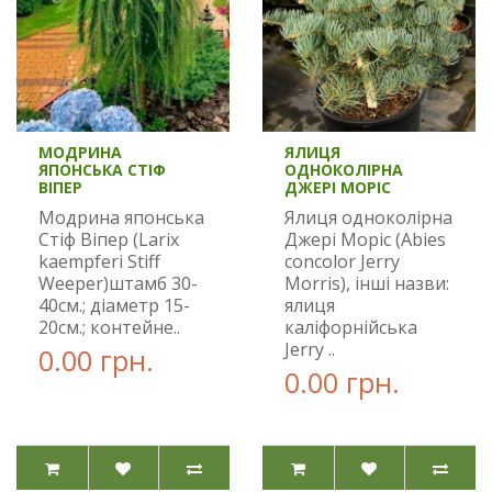
МОДРИНА
ЯЛИЦЯ
ЯПОНСЬКА СТІФ
ОДНОКОЛІРНА
ВІПЕР
ДЖЕРІ МОРІС
Модрина японська
Ялиця одноколірна
Стіф Віпер (Larix
Джері Моріс (Abies
kaempferi Stiff
concolor Jerry
Weeper)штамб 30-
Morris), інші назви:
40cм.; діаметр 15-
ялиця
20см.; контейне..
каліфорнійська
Jerry ..
0.00 грн.
0.00 грн.