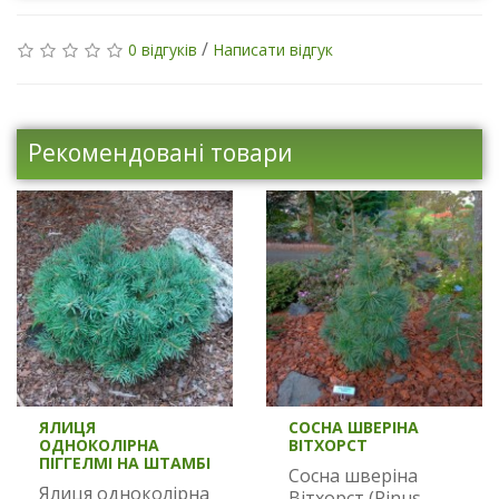
/
0 відгуків
Написати відгук
Рекомендовані товари
ЯЛИЦЯ
СОСНА ШВЕРІНА
ОДНОКОЛІРНА
ВІТХОРСТ
ПІГГЕЛМІ НА ШТАМБІ
Сосна шверіна
Ялиця одноколірна
Вітхорст (Pinus