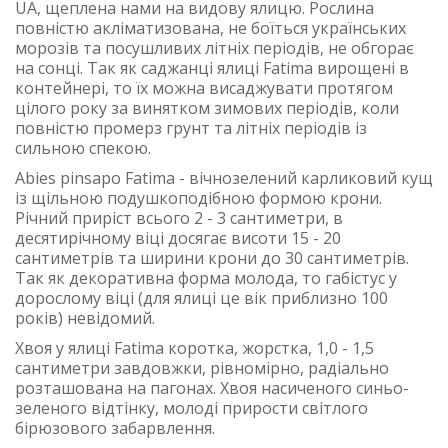
UA, щеплена нами на видову ялицю. Рослина
повністю акліматизована, не боїться українських
морозів та посушливих літніх періодів, не обгорає
на сонці. Так як саджанці ялиці Fatima вирощені в
контейнері, то їх можна висаджувати протягом
цілого року за винятком зимових періодів, коли
повністю промерз грунт та літніх періодів із
сильною спекою.
Abies pinsapo Fatima - вічнозелений карликовий кущ
із щільною подушкоподібною формою крони.
Річний приріст всього 2 - 3 сантиметри, в
десятирічному віці досягає висоти 15 - 20
сантиметрів та ширини крони до 30 сантиметрів.
Так як декоративна форма молода, то габістус у
дорослому віці (для ялиці це вік приблизно 100
років) невідомий.
Хвоя у ялиці Fatima коротка, жорстка, 1,0 - 1,5
сантиметри завдовжки, рівномірно, радіально
розташована на пагонах. Хвоя насиченого синьо-
зеленого відтінку, молоді прирости світлого
бірюзового забарвлення.