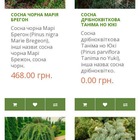
СОСНА ЧОРНА МАРІЯ
СОСНА
БРЕГОН
ДРІБНОКВІТКОВА
ТАНІМА НО ЮКІ
Сосна чорна Марі
Сосна
Брегон (Pinus nigra
дрібноквіткова
Marie Bregeon),
Таніма но Юкі
інші назви: сосна
(Pinus parviflora
чорна Марі
Tanima no Yuki),
Брежон, сосна
інша назва: сосна
чорн..
дрібноквітко..
468.00 грн.
0.00 грн.