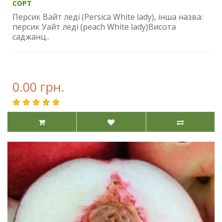
СОРТ
Персик Вайт леді (Persica White lady), інша назва:
персик Уайт леді (peach White lady)Висота
саджанц..
0.00 грн.