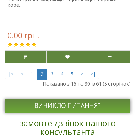
коре..
0.00 грн.
|<
<
1
2
3
4
5
>
>|
Показано з 16 по 30 із 61 (5 сторінок)
ВИНИКЛО ПИТАННЯ?
замовте дзвінок нашого
консультанта