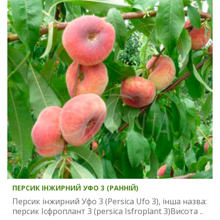
ПЕРСИК ІНЖИРНИЙ УФО 3 (РАННІЙ)
Персик інжирний Уфо 3 (Persica Ufo 3), інша назва:
персик Ісфроплант 3 (persica Isfroplant 3)Висота ..