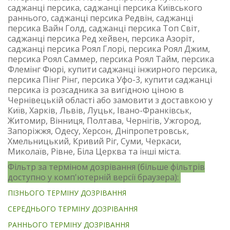
саджанці персика, саджанці персика Київського
раннього, саджанці персика Редвін, саджанці
персика Вайн Голд, саджанці персика Топ Світ,
саджанці персика Ред хейвен, персика Азоріт,
саджанці персика Роял Глорі, персика Роял Джим,
персика Роял Саммер, персика Роял Тайм, персика
Флемінг Фюрі, купити саджанці інжирного персика,
персика Пінг Рінг, персика Уфо-3, купити саджанці
персика із розсадника за вигідною ціною в
Чернівецькій області або замовити з доставкою у
Київ, Харків, Львів, Луцьк, Івано-Франківськ,
Житомир, Вінниця, Полтава, Чернігів, Ужгород,
Запоріжжя, Одесу, Херсон, Дніпропетровськ,
Хмельницький, Кривий Ріг, Суми, Черкаси,
Миколаїв, Рівне, Біла Церква та інші міста.
Фільтр за терміном дозрівання (більше фільтрів
доступно у комп'ютерній версії браузера):
ПІЗНЬОГО ТЕРМІНУ ДОЗРІВАННЯ
СЕРЕДНЬОГО ТЕРМІНУ ДОЗРІВАННЯ
РАННЬОГО ТЕРМІНУ ДОЗРІВАННЯ