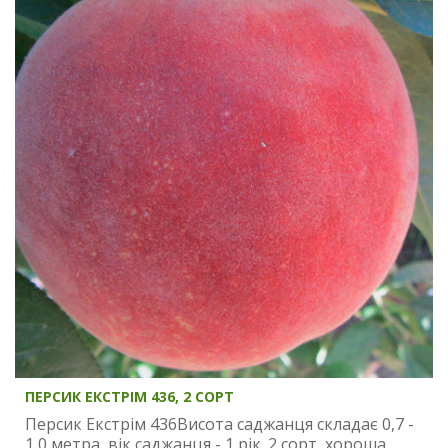
ПЕРСИК ЕКСТРІМ 436, 2 СОРТ
Персик Екстрім 436Висота саджанця складає 0,7 -
1,0 метра, вік саджанця - 1 рік. 2 сорт, хороша