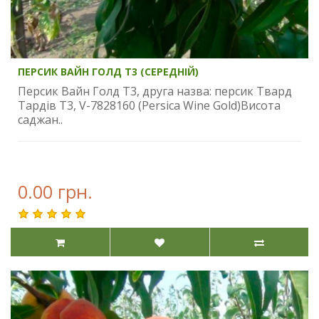
ПЕРСИК ВАЙН ГОЛД Т3 (СЕРЕДНІЙ)
Персик Вайн Голд Т3, друга назва: персик Твард
Тардів T3, V-7828160 (Persica Wine Gold)Висота
саджан..
0.00 грн.