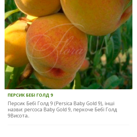
ПЕРСИК БЕБІ ГОЛД 9
Персик Бебі Голд 9 (Persica Baby Gold 9), інші
назви: percoca Baby Gold 9, перкоче Бебі Голд
9Висота..