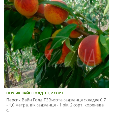
ПЕРСИК ВАЙН ГОЛД Т3, 2 СОРТ
Персик Вайн Голд Т3Висота саджанця складає 0,7
- 1,0 метра, вік саджанця - 1 рік. 2 сорт, коренева
с..