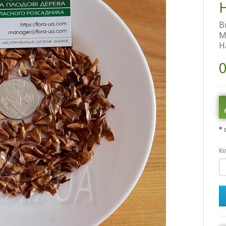
В
М
Н
0
Кі