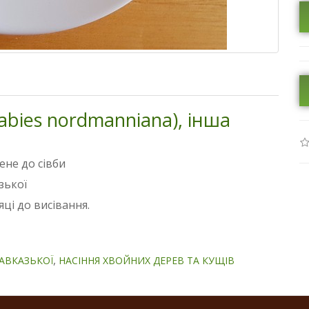
(abies nordmanniana), інша
ене до сівби
зької
яці до висівання.
,
КАВКАЗЬКОЇ
НАСІННЯ ХВОЙНИХ ДЕРЕВ ТА КУЩІВ