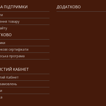
А ПІДТРИМКИ
ДОДАТКОВО
ти
ення товару
айту
ТКОВО
ики
кові сертифікати
рська програма
СТИЙ КАБІНЕТ
тий Кабінет
 замовлень
ки
ка