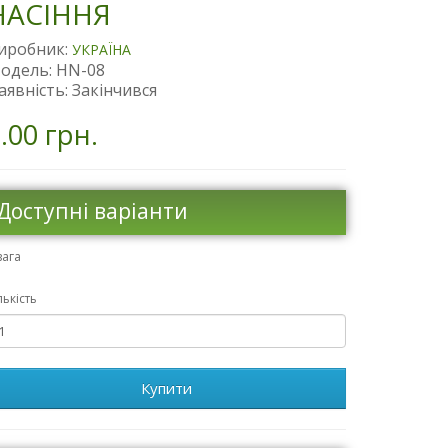
НАСІННЯ
иробник:
УКРАЇНА
одель: HN-08
аявність: Закінчився
.00 грн.
Доступні варіанти
вага
лькість
Купити