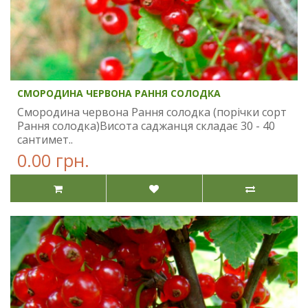
СМОРОДИНА ЧЕРВОНА РАННЯ СОЛОДКА
Смородина червона Рання солодка (порічки сорт
Рання солодка)Висота саджанця складає 30 - 40
сантимет..
0.00 грн.