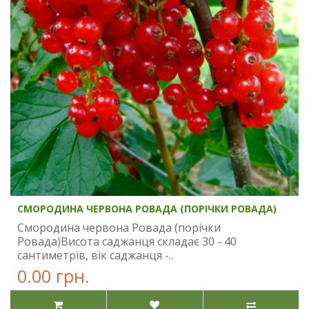
СМОРОДИНА ЧЕРВОНА РОВАДА (ПОРІЧКИ РОВАДА)
Смородина червона Ровада (порічки
Ровада)Висота саджанця складає 30 - 40
сантиметрів, вік саджанця -..
0.00 грн.