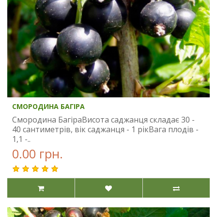
СМОРОДИНА БАГІРА
Смородина БагіраВисота саджанця складає 30 -
40 сантиметрів, вік саджанця - 1 рікВага плодів -
1,1 -..
0.00 грн.