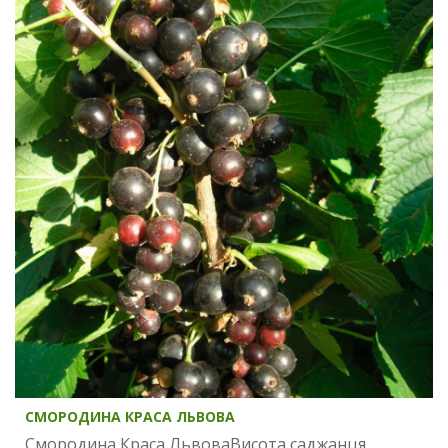
СМОРОДИНА КРАСА ЛЬВОВА
Смородина Краса ЛьвоваВисота саджанця