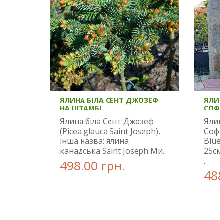
ЯЛИНА БІЛА СЕНТ ДЖОЗЕФ
ЯЛИ
НА ШТАМБІ
СОФ
Ялина біла Сент Джозеф
Яли
(Picea glauca Saint Joseph),
Софт
інша назва: ялина
Blue
канадська Saint Joseph Ми..
25см
..
498.00 грн.
48