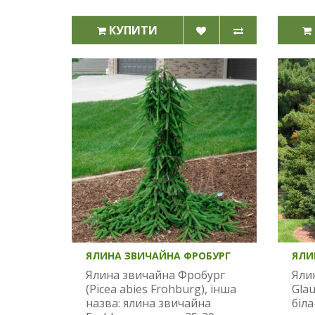
КУПИТИ
ЯЛИНА ЗВИЧАЙНА ФРОБУРГ
ЯЛИ
Ялина звичайна Фробург
Ялин
(Picea abies Frohburg), інша
Glau
назва: ялина звичайна
біла