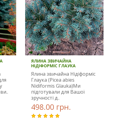
А
ЯЛИНА ЗВИЧАЙНА
НІДІФОРМІС ГЛАУКА
а
Ялина звичайна Нідіформіс
для
Глаука (Picea abies
у
Nidiformis Glauka)Ми
ви..
підготували для Вашої
зручності д..
498.00 грн.