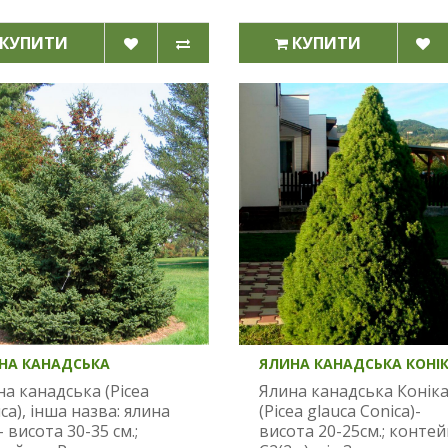
КУПИТИ
КУПИТИ
НА КАНАДСЬКА
ЯЛИНА КАНАДСЬКА КОНІ
а канадська (Picea
Ялина канадська Конік
ca), інша назва: ялина
(Picea glauca Conica)-
- висота 30-35 см.;
висота 20-25см.; конте