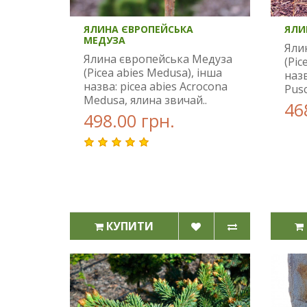
ЯЛИНА ЄВРОПЕЙСЬКА
ЯЛИ
МЕДУЗА
Яли
Ялина європейська Медуза
(Pic
(Picea abies Medusa), інша
назв
назва: picea abies Acrocona
Pusc
Medusa, ялина звичай..
46
498.00 грн.
КУПИТИ