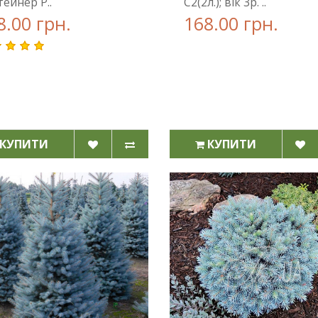
ейнер Р..
С2(2л.); вік 3р. ..
8.00 грн.
168.00 грн.
КУПИТИ
КУПИТИ