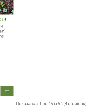
СЕН
ен
en),
ns
Показано з 1 по 15 із 54 (4 сторінок)