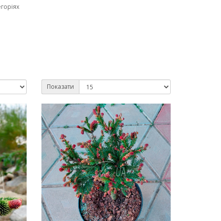
егоріях
Показати