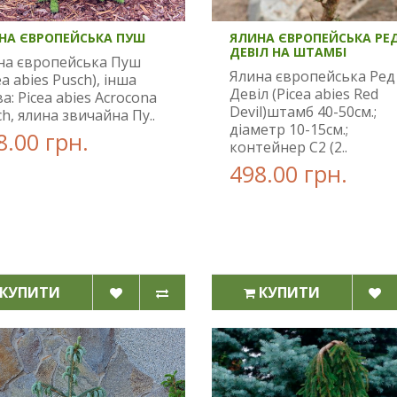
НА ЄВРОПЕЙСЬКА ПУШ
ЯЛИНА ЄВРОПЕЙСЬКА РЕ
ДЕВІЛ НА ШТАМБІ
на європейська Пуш
Ялина європейська Ред
ea abies Pusch), інша
Девіл (Picea abies Red
а: Picea abies Acrocona
Devil)штамб 40-50см.;
h, ялина звичайна Пу..
діаметр 10-15см.;
8.00 грн.
контейнер С2 (2..
498.00 грн.
КУПИТИ
КУПИТИ