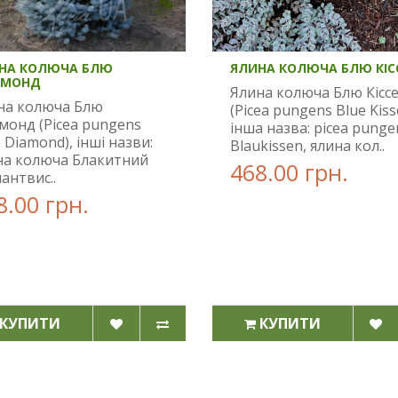
НА КОЛЮЧА БЛЮ
ЯЛИНА КОЛЮЧА БЛЮ КІС
ЙМОНД
Ялина колюча Блю Кісс
на колюча Блю
(Picea pungens Blue Kiss
монд (Picea pungens
інша назва: picea punge
 Diamond), інші назви:
Blaukissen, ялина кол..
на колюча Блакитний
468.00 грн.
антвис..
8.00 грн.
КУПИТИ
КУПИТИ