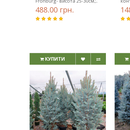
Frohburg- висота 25-30см.;..
конт
488.00 грн.
14
КУПИТИ