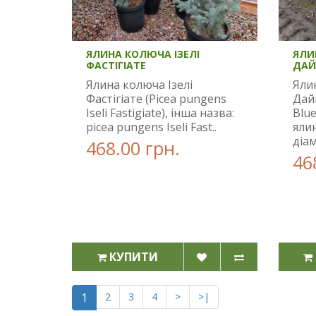
ЯЛИНА КОЛЮЧА ІЗЕЛІ
ЯЛИ
ФАСТІГІАТЕ
ДА
Ялина колюча Ізелі
Яли
Фастігіате (Picea pungens
Дай
Iseli Fastigiate), інша назва:
Blue
picea pungens Iseli Fast..
яли
діам
468.00 грн.
46
КУПИТИ
1
2
3
4
>
>|