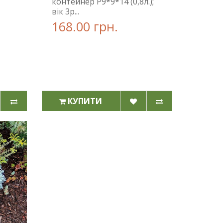
контейнер Р9*9*14 (0,8л.);
вік 3р...
168.00 грн.
КУПИТИ