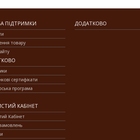
А ПІДТРИМКИ
ДОДАТКОВО
ти
ення товару
айту
ТКОВО
ики
кові сертифікати
рська програма
СТИЙ КАБІНЕТ
тий Кабінет
 замовлень
ки