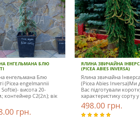
НА ЕНГЕЛЬМАНА БЛЮ
ЯЛИНА ЗВИЧАЙНА ІНВЕРС
ТІ
(PICEA ABIES INVERSA)
на енгельмана Блю
Ялина звичайна Інверс
і (Picea engelmannii
(Picea Abies Inversa)Ми 
 Softie)- висота 20-
Вас підготували коротк
.; контейнер С2(2л.); вік
характеристику сорту у 
498.00 грн.
8.00 грн.