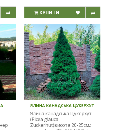
КУПИТИ
КА
ЯЛИНА КАНАДСЬКА ЦУКЕРХУТ
а
Ялина канадська Цукерхут
(Picea glauca
йнер
Zuckerhut)висота 20-25см.;