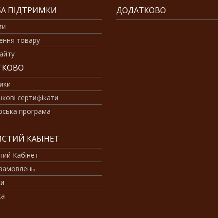
А ПІДТРИМКИ
ДОДАТКОВО
ти
ення товару
айту
ТКОВО
ики
кові сертифікати
рська програма
СТИЙ КАБІНЕТ
тий Кабінет
 замовлень
ки
ка