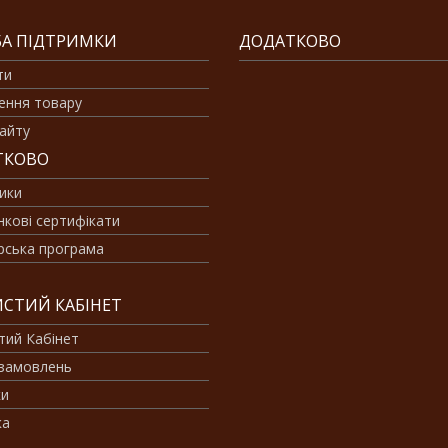
А ПІДТРИМКИ
ДОДАТКОВО
ти
ення товару
айту
ТКОВО
ики
кові сертифікати
рська програма
СТИЙ КАБІНЕТ
тий Кабінет
 замовлень
ки
ка