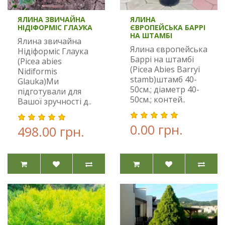
ЯЛИНА ЗВИЧАЙНА
ЯЛИНА
НІДІФОРМІС ГЛАУКА
ЄВРОПЕЙСЬКА БАРРІ
НА ШТАМБІ
Ялина звичайна
Ялина європейська
Нідіформіс Глаука
Баррі на штамбі
(Picea abies
(Picea Abies Barryi
Nidiformis
stamb)штамб 40-
Glauka)Ми
50см.; діаметр 40-
підготували для
50см.; контей..
Вашої зручності д..
0.00 грн.
498.00 грн.