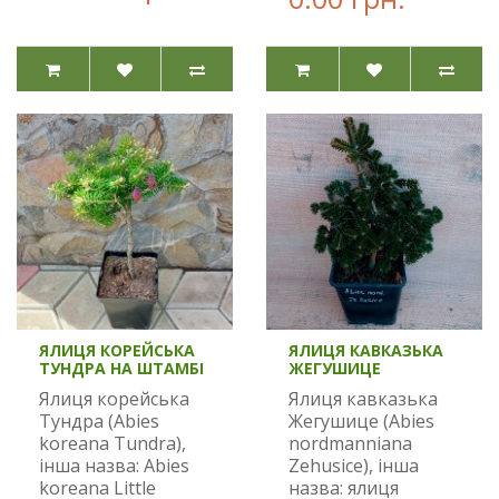
ЯЛИЦЯ КОРЕЙСЬКА
ЯЛИЦЯ КАВКАЗЬКА
ТУНДРА НА ШТАМБІ
ЖЕГУШИЦЕ
Ялиця корейська
Ялиця кавказька
Тундра (Abies
Жегушице (Abies
koreana Tundra),
nordmanniana
інша назва: Abies
Zehusice), інша
koreana Little
назва: ялиця