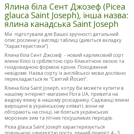
Ялина біла Сент Джозеф (Picea
glauca Saint Joseph), інша назва:
ялина канадська Saint Joseph
Ми підготували для Вашої зручності детальний
опис рослини у вигляді таблиці (дивіться вкладку
"Характеристики")
Ялина біла Сент Джозеф - новий карликовий сорт
ялини білої із сріблястою сіро-блакитною хвоєю та
гніздовидною формою крони. Походження
невідоме. Назва сорту із англійської мови дослівно
перекладається як "Святий Йосип".
Ялина біла Saint Joseph, котру Ви можете купити в
нашому інтернет-магазині Flora UA, привита на
видову ялину в нашому розсаднику. Саджанці ялини
вирощені в українському кліматі, вони не
обгорають на сонці, не бояться українських
морозних зим та літних посушливих періодів.
Picea glauca Saint Joseph характеризується
повільною швидкістю росту, річний приріст 4 - 5