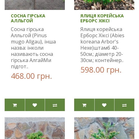
СОСНА ГІРСЬКА
ЯЛИЦЯ КОРЕЙСЬКА
АЛЛЬГОЙ
ЕРБОРС ХІКСІ
Сосна гірська
Ялиця корейська
Алльгой (Pinus
Ерборс Хіксі (Abies
mugo Allgau), інша
koreana Arbor's
назва: інколи
Hexe)штамб 40-
називають сосна
50см.; діаметр 20-
гірська АлгайМи
30см.; контейнер..
підгот..
598.00 грн.
468.00 грн.