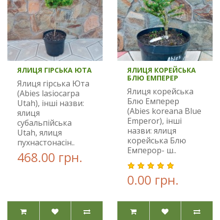
ЯЛИЦЯ ГІРСЬКА ЮТА
ЯЛИЦЯ КОРЕЙСЬКА
БЛЮ ЕМПЕРЕР
Ялиця гірська Юта
Ялиця корейська
(Abies lasiocarpa
Блю Емперер
Utah), інші назви:
(Abies koreana Blue
ялиця
Emperor), інші
субальпійська
назви: ялиця
Utah, ялиця
корейська Блю
пухнастонасін..
Емперор- ш..
468.00 грн.
0.00 грн.