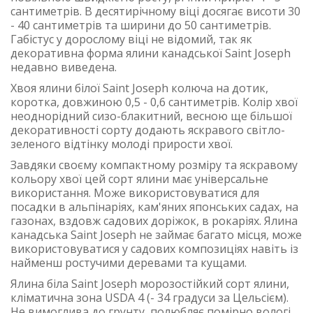
сантиметрів. В десятирічному віці досягає висоти 30
- 40 сантиметрів та ширини до 50 сантиметрів.
Габістус у дорослому віці не відомий, так як
декоративна форма ялини канадської Saint Joseph
недавно виведена.
Хвоя ялини білої Saint Joseph колюча на дотик,
коротка, довжиною 0,5 - 0,6 сантиметрів. Колір хвої
неоднорідний сизо-блакитний, весною ще більшої
декоративності сорту додають яскравого світло-
зеленого відтінку молоді прирости хвої.
Завдяки своєму компактному розміру та яскравому
кольору хвої цей сорт ялини має універсальне
використання. Може використовуватися для
посадки в альпінаріях, кам'яних японських садах, на
газонах, вздовж садових доріжок, в рокаріях. Ялина
канадська Saint Joseph не займає багато місця, може
використовуватися у садових композиціях навіть із
найменш ростучими деревами та кущами.
Ялина біла Saint Joseph морозостійкий сорт ялини,
кліматична зона USDA 4 (- 34 градуси за Цельсієм).
Не вимоглива до грунту, полюбляє помірно вологі,