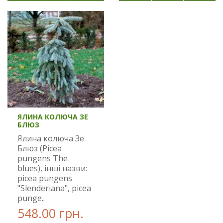
ЯЛИНА КОЛЮЧА ЗЕ
БЛЮЗ
Ялина колюча Зе
Блюз (Picea
pungens The
blues), інші назви:
picea pungens
"Slenderiana", picea
punge..
548.00 грн.