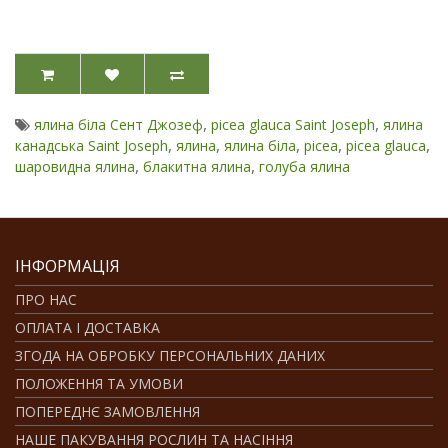
,
,
ялина біла Сент Джозеф
picea glauca Saint Joseph
ялина
,
,
,
,
,
канадська Saint Joseph
ялина
ялина біла
picea
picea glauca
,
,
шаровидна ялина
блакитна ялина
голуба ялина
ІНФОРМАЦІЯ
ПРО НАС
ОПЛАТА І ДОСТАВКА
ЗГОДА НА ОБРОБКУ ПЕРСОНАЛЬНИХ ДАНИХ
ПОЛОЖЕННЯ ТА УМОВИ
ПОПЕРЕДНЄ ЗАМОВЛЕННЯ
НАШЕ ПАКУВАННЯ РОСЛИН ТА НАСІННЯ