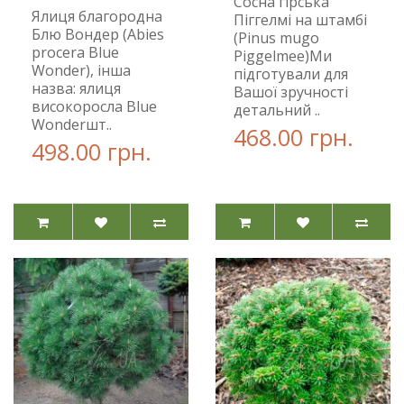
Сосна гірська
Ялиця благородна
Піггелмі на штамбі
Блю Вондер (Abies
(Pinus mugo
procera Blue
Piggelmee)Ми
Wonder), інша
підготували для
назва: ялиця
Вашої зручності
високоросла Blue
детальний ..
Wonderшт..
468.00 грн.
498.00 грн.