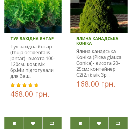
ТУЯ ЗАХІДНА ЯНТАР
ЯЛИНА КАНАДСЬКА
КОНІКА
Туя західна Янтар
Ялина канадська
(thuja occidentalis
Коніка (Picea glauca
Jantar)- висота 100-
Conica)- висота 20-
120см.; ком; вік
25см.; контейнер
6р.Ми підготували
С2(2л.); вік 3р. ..
для Ваш..
168.00 грн.
468.00 грн.