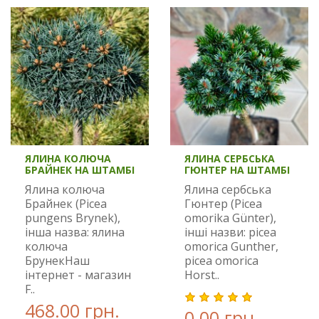
ЯЛИНА КОЛЮЧА
ЯЛИНА СЕРБСЬКА
БРАЙНЕК НА ШТАМБІ
ГЮНТЕР НА ШТАМБІ
Ялина колюча
Ялина сербська
Брайнек (Picea
Гюнтер (Picea
pungens Brynek),
omorika Günter),
інша назва: ялина
інші назви: picea
колюча
omorica Gunther,
БрунекНаш
picea omorica
інтернет - магазин
Horst..
F..
468.00 грн.
0.00 грн.