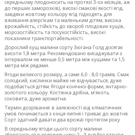
середньому плодоносить на протязі 3-ох місяців, аж
до перших заморозків), високі смакові якості ягід,
завдяки жовтому кольору ягід підходять для
вживання алергікам та маленьким дітям, висока
врожайність, стійкість до хвороб плодових кущів,
морозостійкість та посухостійкість, високі
показники транспортабельності.
Дорослий кущ малини сорту Зюгана Голд досягає
висоти 1,8 метра. Рекомендовано висаджувати з
інтервалом не менше 0,5 метра між кущами та 1,5
метра між рядами.
Ягоди великого розміру, а саме 6,0 - 8,0 грамів. Смак
солодкий, кислинки майже не відчувається, дуже
подобається дітям. Ягоди конічної форми, янтарно-
золотого кольору. Костянка дрібна, м'якоть
соковита, дуже ароматна.
Термін дозрівання: в залежності від кліматичних
умов починається з кінця липня і триває до жовтня.
Сорт здатний давати два врожаї протягом року
В середньому ягоди цього сорту малини
зберігаються в холодильнику 2 - 3 дня без втрати