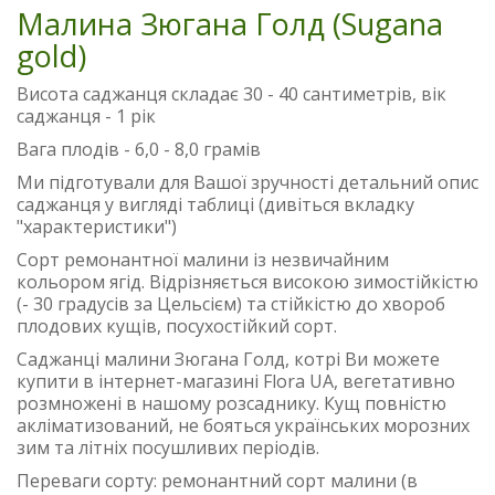
Малина Зюгана Голд (Sugana
gold)
Висота саджанця складає 30 - 40 сантиметрів, вік
саджанця - 1 рік
Вага плодів - 6,0 - 8,0 грамів
Ми підготували для Вашої зручності детальний опис
саджанця у вигляді таблиці (дивіться вкладку
"характеристики")
Сорт ремонантної малини із незвичайним
кольором ягід. Відрізняється високою зимостійкістю
(- 30 градусів за Цельсієм) та стійкістю до хвороб
плодових кущів, посухостійкий сорт.
Саджанці малини Зюгана Голд, котрі Ви можете
купити в інтернет-магазині Flora UA, вегетативно
розмножені в нашому розсаднику. Кущ повністю
акліматизований, не бояться українських морозних
зим та літніх посушливих періодів.
Переваги сорту: ремонантний сорт малини (в