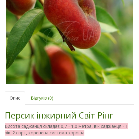
Опис
Відгуків (0)
Персик інжирний Світ Рінг
Висота саджанця складає 0,7 - 1,0 метра, вік саджанця - 1
рік. 2 сорт, коренева система хороша