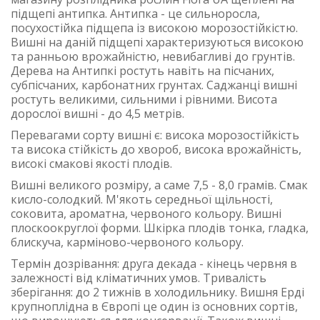
підщепі антипка. Антипка - це сильноросла,
посухостійка підщепа із високою морозостійкістю.
Вишні на даній підщепі характеризуються високою
та ранньою врожайністю, невибагливі до грунтів.
Дерева на Антипкі ростуть навіть на пісчаних,
субпісчаних, карбонатних грунтах. Саджанці вишні
ростуть великими, сильними і рівними. Висота
дорослої вишні - до 4,5 метрів.
Перевагами сорту вишні є: висока морозостійкість
та висока стійкість до хвороб, висока врожайність,
високі смакові якості плодів.
Вишні великого розміру, а саме 7,5 - 8,0 грамів. Смак
кисло-солодкий. М'якоть середньої щільності,
соковита, ароматна, червоного кольору. Вишні
плоскоокруглої форми. Шкірка плодів тонка, гладка,
блискуча, карміново-червоного кольору.
Термін дозрівання: друга декада - кінець червня в
залежності від кліматичних умов. Тривалість
зберігання: до 2 тижнів в холодильнику. Вишня Ерді
крупноплідна в Європі це один із основних сортів,