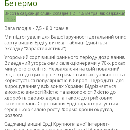
Бетермо
Висота саджанця сливи складає
1.2 - 1.6
метра, вік саджанця
- 1 рік
Вага плодів - 7,5 - 8,0 грамів
Ми підготували для Вашої зручності детальний опис
сорту вишня Ерді у вигляді таблиці (дивіться
вкладку "Характеристики")
Угорський сорт вишні раннього періоду дозрівання.
Виведений угорськими селекціонерами у 70-х роках
минулого століття. Незважаючи на свій поважний
вік, сорт до цих пір не втрачає своєї актуальності та
користується популярністю в Європі. Підходить для
вирощування у всіх зонах України. Відрізняється
високою зимостійкістю та високою стійкістю до
хвороб плодових дерев, а також до грибкових
захворювань. Сорт вишня Ерді характеризується
середньою силою росту. Форма крони округла,
розлога.
Саджанці вишні Ерді Крупноплідної інтернет-
магазину розплідника рослин Flora UA щеплені на