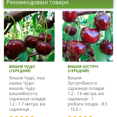
Рекомендовані товари
ВИШНЯ ЧУДО
ВИШНЯ ЗУСТРІЧ
(СЕРЕДНІЙ)
(СЕРЕДНІЙ)
Вишня Чудо, інші
Вишня
назви: Чудо-
ЗустрічВисота
вишня, Чудо
саджанця складає
вишняВисота
1.2 - 1.6 метра, вік
саджанця складає
саджанця - 1
1.2 - 1.7 метра, вік
рікВага плодів - 8,5
саджанця ..
- 15,0 г..