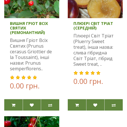
ВИШНЯ ГРІОТ ВСІХ
ПЛЮЕРІ СВІТ ТРІАТ
СВЯТИХ
(СЕРЕДНІЙ)
(РЕМОНАНТНИЙ)
Плюері Світ Тріат
Вишня Гріот Всіх
(Pluerry Sweet
Святих (Prunus
treat), інша назва:
cerasus Griottier de
слива гібридна
la Toussaint), інші
Світ Тріат, гібрид
назви: Prunus
Sweet treat, ..
semperflorens..
0.00 грн.
0.00 грн.