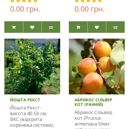
0.00 грн.
0.00 грн.
ЙОШТА РЕКСТ
АБРИКОС СІЛЬВЕР
КОТ (РАННІЙ)
Йошта Рекст-
Абрикос Сільвер
висота 40-50 см.;
кот (Prunus
ВКС (відкрита
armeniaca Silver
коренева система).;