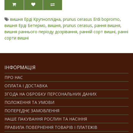
,
,
вишня Ерді Крупноплідна
prunus cerasus Erdi bopromo
,
,
,
,
вишня Ерді Бетермо
вишня
prunus cerasus
рання вишня
,
,
вишня раннього періоду дозрівання
ранній сорт вишні
ранні
сорти вишні
ІНФОРМАЦІЯ
ПРО НАС
ОПЛАТА І ДОСТАВКА
ЗГОДА НА ОБРОБКУ ПЕРСОНАЛЬНИХ ДАНИХ
ПОЛОЖЕННЯ ТА УМОВИ
ПОПЕРЕДНЄ ЗАМОВЛЕННЯ
НАШЕ ПАКУВАННЯ РОСЛИН ТА НАСІННЯ
ПРАВИЛА ПОВЕРНЕННЯ ТОВАРІВ І ПЛАТЕЖІВ