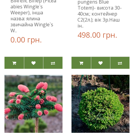
Вінгелс Віпер (Picea
pungens Blue
abies Wingle`s
Totem)- висота 30-
Weeper), інша
40см.; контейнер
назва: ялина
С2(2л.); вік 3р.Наш
звичайна Wingle`s
ін..
W..
498.00 грн.
0.00 грн.