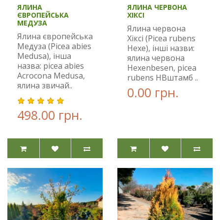
ЯЛИНА
ЯЛИНА ЧЕРВОНА
ЄВРОПЕЙСЬКА
ХІКСІ
МЕДУЗА
Ялина червона
Ялина європейська
Хіксі (Picea rubens
Медуза (Picea abies
Hexe), інші назви:
Medusa), інша
ялина червона
назва: picea abies
Hexenbesen, picea
Acrocona Medusa,
rubens HBштамб ..
ялина звичай..
0.00 грн.
498.00 грн.