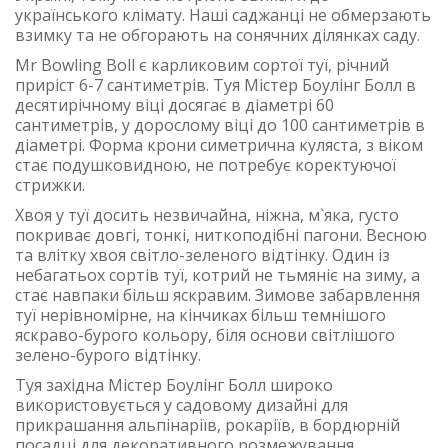
українського клімату. Наші саджанці не обмерзають
взимку та не обгорають на сонячних ділянках саду.
Mr Bowling Boll є карликовим сортої туї, річний
приріст 6-7 сантиметрів. Туя Містер Боулінг Болл в
десятирічному віці досягає в діаметрі 60
сантиметрів, у дорослому віці до 100 сантиметрів в
діаметрі. Форма крони симетрична куляста, з віком
стає подушковидною, не потребує коректуючої
стрижки.
Хвоя у туї досить незвичайна, ніжна, м`яка, густо
покриває довгі, тонкі, ниткоподібні пагони. Весною
та влітку хвоя світло-зеленого відтінку. Один із
небагатьох сортів туї, котрий не тьмяніє на зиму, а
стає навпаки більш яскравим. Зимове забарвлення
туї нерівномірне, на кінчиках більш темнішого
яскраво-бурого кольору, біля основи світлішого
зелено-бурого відтінку.
Туя західна Містер Боулінг Болл широко
використовується у садовому дизайні для
прикрашання альпінаріїв, рокаріїв, в бордюрній
посадці для декоративного розмежування