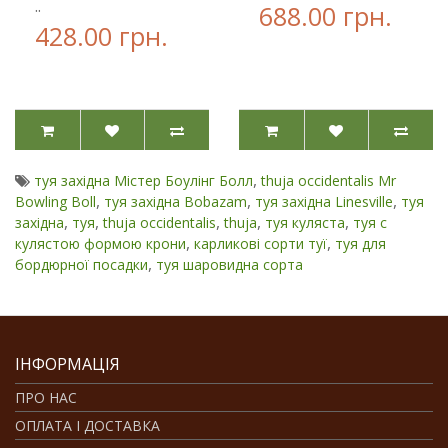
..
688.00 грн.
428.00 грн.
,
туя західна Містер Боулінг Болл
thuja occidentalis Mr
,
,
,
Bowling Boll
туя західна Bobazam
туя західна Linesville
туя
,
,
,
,
,
західна
туя
thuja occidentalis
thuja
туя куляста
туя с
,
,
кулястою формою крони
карликові сорти туї
туя для
,
бордюрної посадки
туя шаровидна сорта
ІНФОРМАЦІЯ
ПРО НАС
ОПЛАТА І ДОСТАВКА