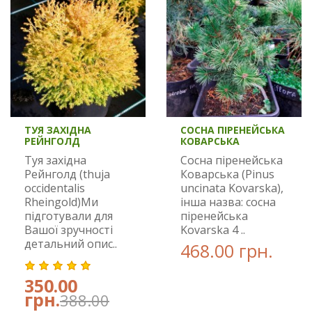
ТУЯ ЗАХІДНА
СОСНА ПІРЕНЕЙСЬКА
РЕЙНГОЛД
КОВАРСЬКА
Туя західна
Сосна піренейська
Рейнголд (thuja
Коварська (Pinus
occidentalis
uncinata Kovarska),
Rheingold)Ми
інша назва: сосна
підготували для
піренейська
Вашої зручності
Kovarska 4 ..
детальний опис..
468.00 грн.
350.00
грн.
388.00