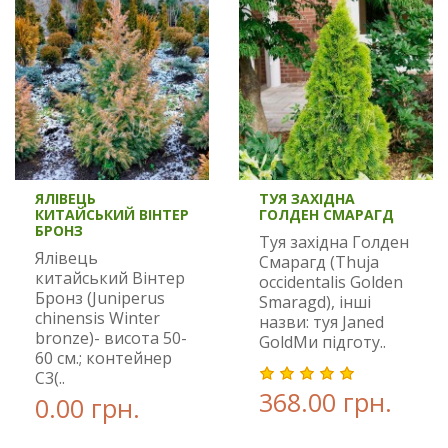
ЯЛІВЕЦЬ
ТУЯ ЗАХІДНА
КИТАЙСЬКИЙ ВІНТЕР
ГОЛДЕН СМАРАГД
БРОНЗ
Туя західна Голден
Ялівець
Смарагд (Thuja
китайський Вінтер
occidentalis Golden
Бронз (Juniperus
Smaragd), інші
chinensis Winter
назви: туя Janed
bronze)- висота 50-
GoldМи підготу..
60 см.; контейнер
С3(..
368.00 грн.
0.00 грн.