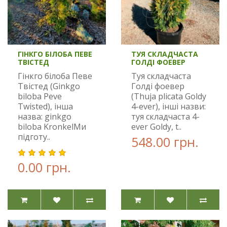
ГІНКГО БІЛОБА ПЕВЕ
ТУЯ СКЛАДЧАСТА
ТВІСТЕД
ГОЛДІ ФОЕВЕР
Гінкго білоба Певе
Туя складчаста
Твістед (Ginkgo
Голді фоевер
biloba Peve
(Thuja plicata Goldy
Twisted), інша
4-ever), інші назви:
назва: ginkgo
туя складчаста 4-
biloba KronkelМи
ever Goldy, t..
підготу..
548.00 грн.
0.00 грн.