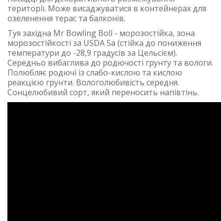
території. Може висаджуватися в контейнерах для
озеленення терас та балконів.
Туя західна Mr Bowling Boll - морозостійка, зона
морозостійкості за USDA 5a (стійка до пониження
температури до -28,9 градусів за Цельсієм).
Cередньо вибаглива до родючості грунту та вологи.
Полюбляє родючі із слабо-кислою та кислою
реакцією грунти. Вологолюбивість середня.
Сонцелюбивий сорт, який переносить напівтінь.