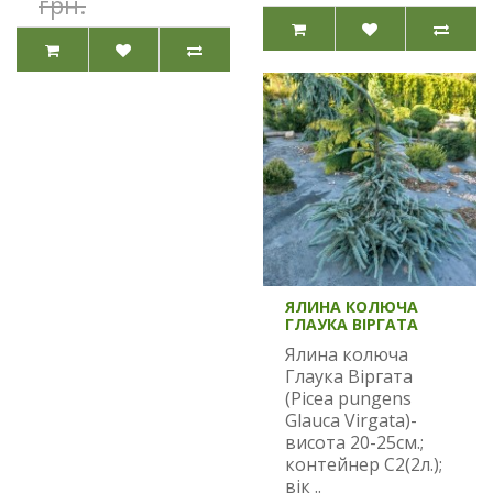
грн.
ЯЛИНА КОЛЮЧА
ГЛАУКА ВІРГАТА
Ялина колюча
Глаука Віргата
(Picea pungens
Glauca Virgata)-
висота 20-25см.;
контейнер С2(2л.);
вік ..